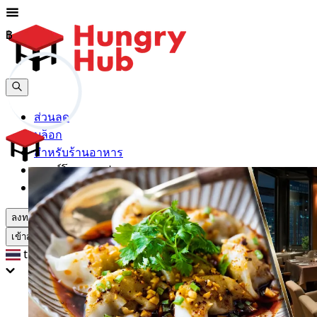
฿
฿
ส่วนลด
บล็อก
สำหรับร้านอาหาร
ดาวน์โหลดแอปฯ
ช่วยเหลือ
ลงทะเบียน
เข้าสู่ระบบ
th