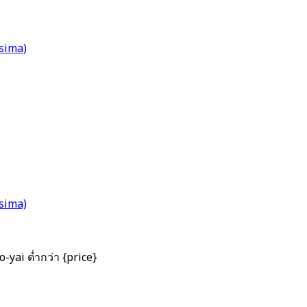
sima)
sima)
-yai ต่ำกว่า {price}