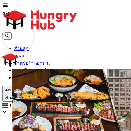
RM
RM
ส่วนลด
บล็อก
สำหรับร้านอาหาร
ดาวน์โหลดแอปฯ
ช่วยเหลือ
ลงทะเบียน
เข้าสู่ระบบ
th