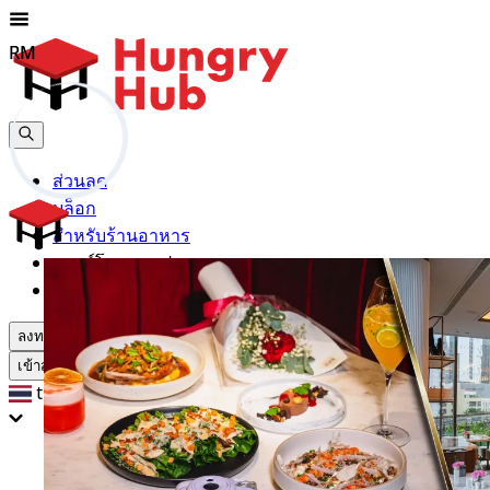
RM
RM
ส่วนลด
บล็อก
สำหรับร้านอาหาร
ดาวน์โหลดแอปฯ
ช่วยเหลือ
ลงทะเบียน
เข้าสู่ระบบ
th