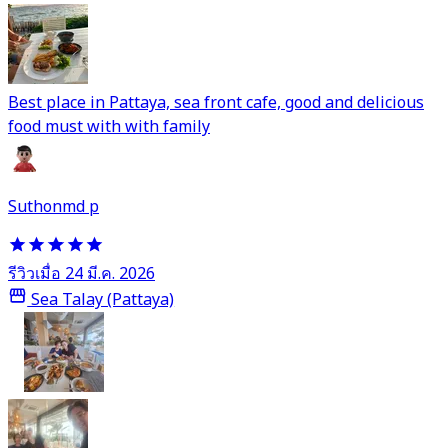
Best place in Pattaya, sea front cafe, good and delicious
food must with with family
Suthonmd p
รีวิวเมื่อ 24 มี.ค. 2026
Sea Talay (Pattaya)