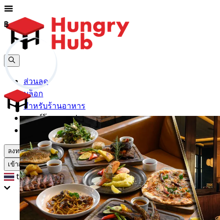
฿
฿
ส่วนลด
บล็อก
สำหรับร้านอาหาร
ดาวน์โหลดแอปฯ
ช่วยเหลือ
ลงทะเบียน
เข้าสู่ระบบ
th