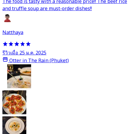
The food is tasty with a reasonable price!! The beef rice
and truffle soup are must-order dishes!!
Natthaya
รีวิวเมื่อ 25 ม.ค. 2025
Otter in The Rain (Phuket)