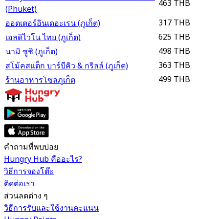
463 THB
(Phuket)
317 THB
ออตเตอร์อินเดอะเรน (ภูเก็ต)
625 THB
เอลดิไวโน ไทย (ภูเก็ต)
498 THB
นามิ ซูชิ (ภูเก็ต)
363 THB
สโม้คสแต็ก บาร์บีคิว & กริลล์ (ภูเก็ต)
499 THB
ร้านอาหารโซลภูเก็ต
คำถามที่พบบ่อย
Hungry Hub คืออะไร?
วิธีการจองโต๊ะ
ติดต่อเรา
ส่วนลดต่าง ๆ
วิธีการรับและใช้งานคะแนน