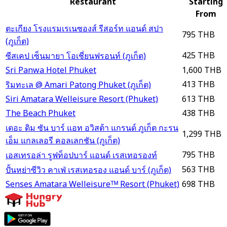
Restaurant
Starting
From
ตะเกียง โรงแรมเรเนซองส์ รีสอร์ท แอนด์ สปา
795 THB
(ภูเก็ต)
425 THB
ซีสเคป เซ็นมายา โอเชี่ยนฟรอนท์ (ภูเก็ต)
Sri Panwa Hotel Phuket
1,600 THB
413 THB
ริมทะเล @ Amari Patong Phuket (ภูเก็ต)
Siri Amatara Welleisure Resort (Phuket)
613 THB
The Beach Phuket
438 THB
เดอะ ดิม ซัน บาร์ แอท อวิสต้า แกรนด์ ภูเก็ต กะรน
1,299 THB
เอ็ม แกลเลอรี คอลเลกชัน (ภูเก็ต)
795 THB
เอสเทรอล่า รูฟท็อปบาร์ แอนด์ เรสเทอรองท์
563 THB
ปั้นหย่าซีวิว คาเฟ่ เรสเทอรอง แอนด์ บาร์ (ภูเก็ต)
Senses Amatara Welleisureᵀᴹ Resort (Phuket)
698 THB