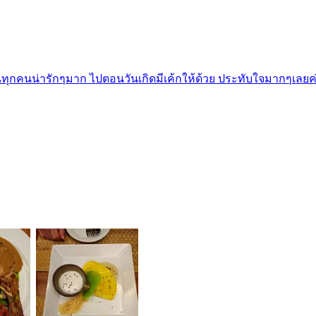
ุกคนน่ารักๆมาก ไปตอนวันเกิดมีเค้กให้ด้วย ประทับใจมากๆเลยค่ะ