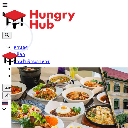
฿
฿
ส่วนลด
บล็อก
สำหรับร้านอาหาร
ดาวน์โหลดแอปฯ
ช่วยเหลือ
ลงทะเบียน
เข้าสู่ระบบ
th