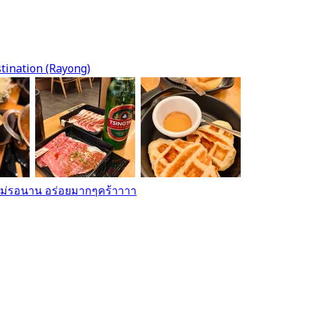
tination (Rayong)
ม่รอนาน อร่อยมากๆคร้าาาา