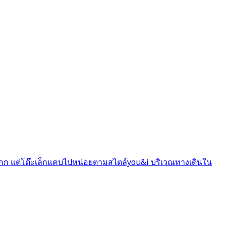
กกกก แต่โต๊ะเล็กแคบไปหน่อยตามสไตล์you&i บริเวณทางเดินใน