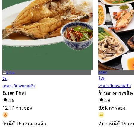
จตุจักร
6 ร้าน
ไทย
จีน
เหมาะกับครอบครัว
เหมาะกับครอบครัว
Earw Thai
ร้านอาหารเพลิน
4.6
4.8
12.1K การจอง
8.6K การจอง
วันนี้มี 16 คนจองแล้ว
สัปดาห์นี้มี 19 
จาก
฿ 376
จาก
฿ 395