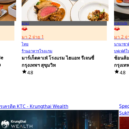
นานา
ลาดกระบัง
มา 2 จ่าย 1
มา 2 จ่
ไทย
นานาชาต
ร้านอาหารโรงแรม
บุฟเฟ่ต์
de
มาร์เก็ตคาเฟ่ โรงแรม ไฮแอท รีเจนซี่
ช้อนส้
n
กรุงเทพฯ สุขุมวิท
กรุงเทพ
4.8
4.8
11.9K การจอง
15.2K 
มีผู้ใช้จอง 4 ชั่วโมงที่แล้ว
มีผู้ใช้
จาก
฿ 382.5
จาก
฿ 
Spec
ตรเครดิต KTC - Krungthai Wealth
Suk