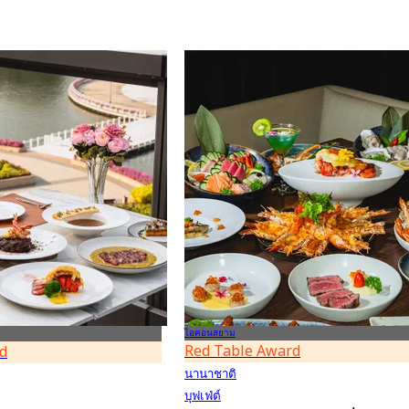
ไอคอนสยาม
Red Table Award
d
นานาชาติ
บุฟเฟ่ต์