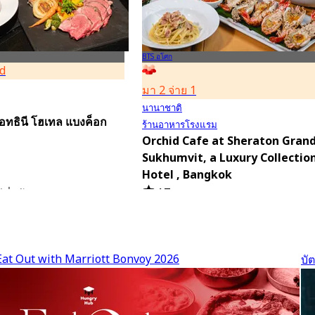
BTS อโศก
d
มา 2 จ่าย 1
นานาชาติ
 แอทธินี โฮเทล แบงค็อก
ร้านอาหารโรงแรม
Orchid Cafe at Sheraton Gran
Sukhumvit, a Luxury Collectio
Hotel , Bangkok
4.7
ีที่แล้ว
15.1K การจอง
มีผู้ใช้จอง 2 ชั่วโมงที่แล้ว
Eat Out with Marriott Bonvoy 2026
บั
จาก
฿ 776