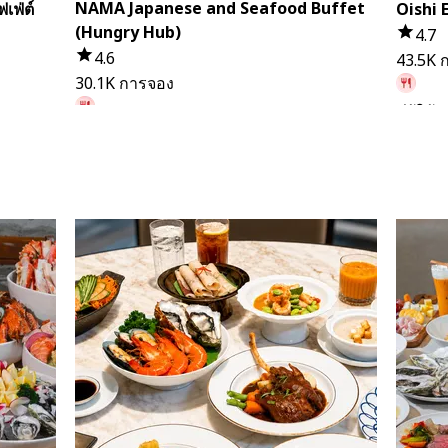
NAMA Japanese and Seafood Buffet
เฟ่ต์
Oishi 
(Hungry Hub)
4.7
4.6
43.5K 
30.1K การจอง
มีผู้ใช้
มีผู้ใช้จอง 1 ชั่วโมงที่แล้ว
จาก
฿ 
จาก
฿ 1,399.5