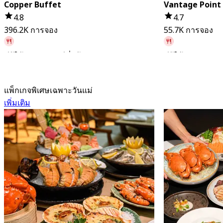
Copper Buffet
Vantage Point
4.8
4.7
396.2K การจอง
55.7K การจอง
มีผู้ใช้จอง 31 นาทีที่แล้ว
มีผู้ใช้จอง 35 นาท
จาก
฿ 399
จาก
฿ 399
แพ็กเกจพิเศษเฉพาะวันแม่
เพิ่มเติม