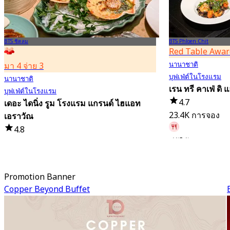
BTS ชิดลม
BTS Phloen Chit
Red Table Awar
นานาชาติ
มา 4 จ่าย 3
บุฟเฟ่ต์ในโรงแรม
นานาชาติ
เรน ทรี คาเฟ่ ดิ
บุฟเฟ่ต์ในโรงแรม
4.7
เดอะ ไดนิ่ง รูม โรงแรม แกรนด์ ไฮแอท
23.4K การจอง
เอราวัณ
4.8
มีผู้ใช้จอง 14 นาท
21.3K การจอง
จาก
฿ 802
มีผู้ใช้จอง 2 ชั่วโมงที่แล้ว
Promotion Banner
จาก
฿ 1,087.5
Copper Beyond Buffet