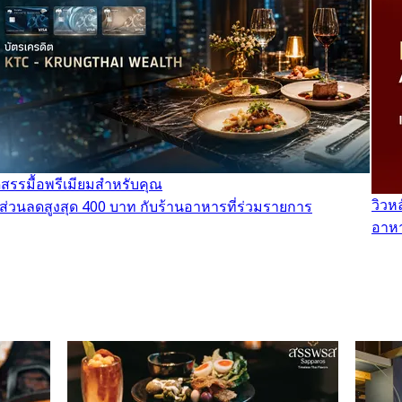
ดสรรมื้อพรีเมียมสำหรับคุณ
วิวห
บส่วนลดสูงสุด 400 บาท กับร้านอาหารที่ร่วมรายการ