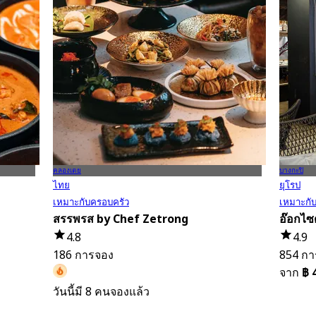
คลองเตย
บางกะปิ
ไทย
ยุโรป
เหมาะกับครอบครัว
เหมาะกั
สรรพรส by Chef Zetrong
อ๊อกไซด
4.8
4.9
186 การจอง
854 กา
จาก
฿ 
วันนี้มี 8 คนจองแล้ว
จาก
฿ 595