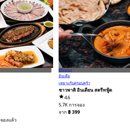
BTS นานา
อินเดีย
เหมาะกับครอบครัว
ชาวพาติ อินเดียน สตรีทฟู้ด
4.6
5.7K การจอง
จาก
฿ 399
คนจองแล้ว