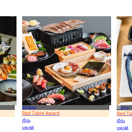
BTS ชิดลม
6 ร้าน
Red Table Award
Red Ta
ญี่ปุ่น
ญี่ปุ่น
บุฟเฟ่ต์
บุฟเฟ่ต์