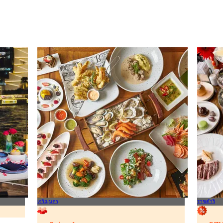
เจริญนคร
ราชดำริ