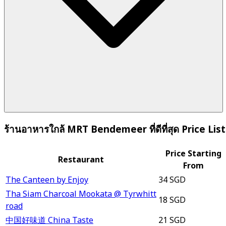
ร้านอาหารใกล้ MRT Bendemeer ที่ดีที่สุด Price List
Price Starting
Restaurant
From
The Canteen by Enjoy
34 SGD
Tha Siam Charcoal Mookata @ Tyrwhitt
18 SGD
road
中国好味道 China Taste
21 SGD