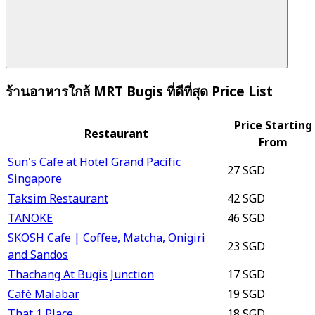
ร้านอาหารใกล้ MRT Bugis ที่ดีที่สุด Price List
Price Starting
Restaurant
From
Sun's Cafe at Hotel Grand Pacific
27 SGD
Singapore
Taksim Restaurant
42 SGD
TANOKE
46 SGD
SKOSH Cafe | Coffee, Matcha, Onigiri
23 SGD
and Sandos
Thachang At Bugis Junction
17 SGD
Cafè Malabar
19 SGD
That 1 Place
18 SGD