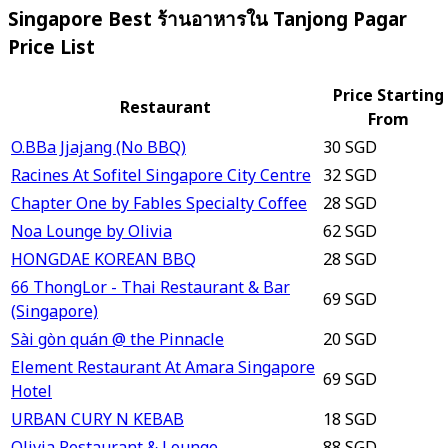
Singapore Best ร้านอาหารใน Tanjong Pagar
Price List
Price Starting
Restaurant
From
O.BBa Jjajang (No BBQ)
30 SGD
Racines At Sofitel Singapore City Centre
32 SGD
Chapter One by Fables Specialty Coffee
28 SGD
Noa Lounge by Olivia
62 SGD
HONGDAE KOREAN BBQ
28 SGD
66 ThongLor - Thai Restaurant & Bar
69 SGD
(Singapore)
Sài gòn quán @ the Pinnacle
20 SGD
Element Restaurant At Amara Singapore
69 SGD
Hotel
URBAN CURY N KEBAB
18 SGD
Olivia Restaurant & Lounge
88 SGD