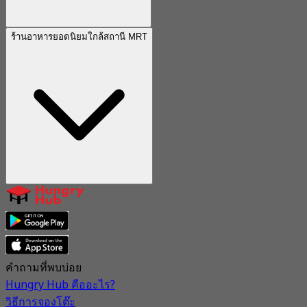
ร้านอาหารยอดนิยมใกล้สถานี MRT
คำถามที่พบบ่อย
Hungry Hub คืออะไร?
วิธีการจองโต๊ะ