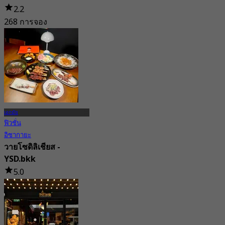
2.2
268 การจอง
จาก
฿ 647.5
เอกมัย
ฟิวชั่น
อิซากายะ
วายโซดิลิเชียส -
YSD.bkk
5.0
42 การจอง
จาก
฿ 497.5