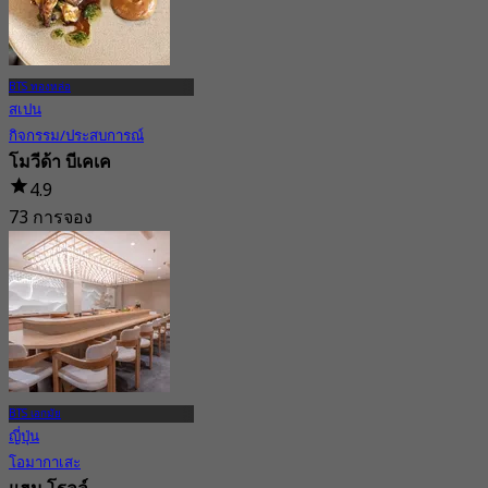
BTS ทองหล่อ
สเปน
กิจกรรม/ประสบการณ์
โมวีด้า บีเคเค
4.9
73 การจอง
จาก
฿ 583.33
BTS เอกมัย
ญี่ปุ่น
โอมากาเสะ