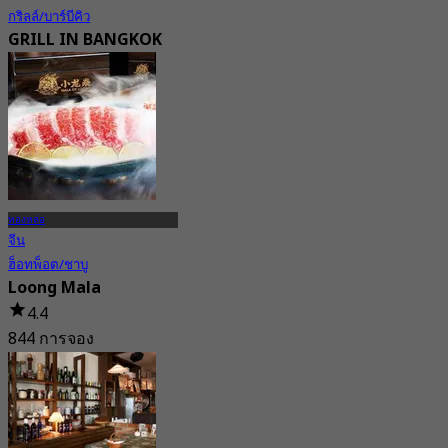
กริลล์/บาร์บีคิว
GRILL IN BANGKOK
New
4.7
จาก
฿ 347.5
ทองหล่อ
จีน
ฮ็อทพ็อต/ชาบู
Loong Mala
4.4
844 การจอง
จาก
฿ 522.5