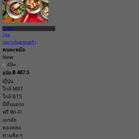
ทองหล่อ
ไทย
เหมาะกับครอบครัว
คนละหม้อ
New
4.8
จาก
฿ 487.5
แท็ก
ญี่ปุ่น
ใกล้ MRT
ใกล้ BTS
มีที่จอดรถ
ฟรี Wi-Fi
เอกมัย
ทองหล่อ
ทานชิล ๆ