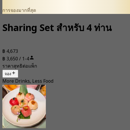
การจองมากที่สุด
Sharing Set สำหรับ 4 ท่าน
฿ 4,673
฿ 3,650 / 1-4
ราคาสุทธิต่อแพ็ก
จอง
More Drinks, Less Food