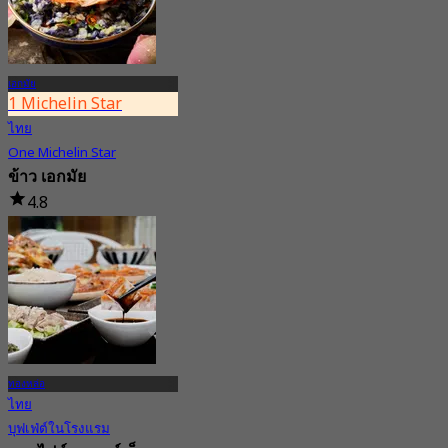
เอกมัย
1 Michelin Star
ไทย
One Michelin Star
ข้าว เอกมัย
4.8
1.8K การจอง
จาก
฿ 595
ทองหล่อ
ไทย
บุฟเฟ่ต์ในโรงแรม