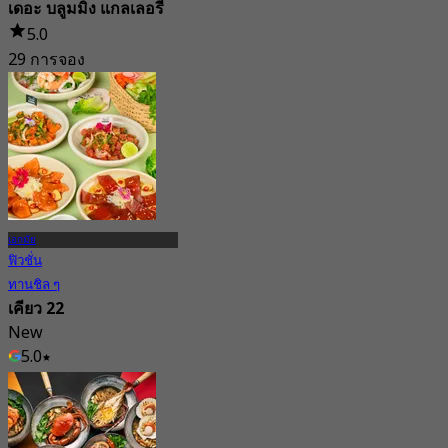
เดอะ บลูมมิ่ง แกลเลอรี
5.0
29 การจอง
จาก
฿ 397.5
เอกมัย
ฟิวชั่น
ทานชิล ๆ
เคียว 22
New
5.0
จาก
฿ 930