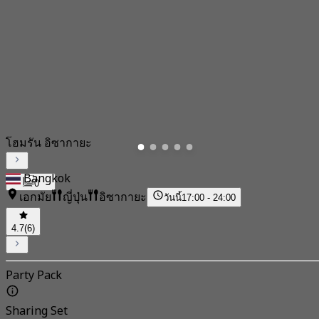
โฮมรัน อิซากายะ
Bangkok
0
เอกมัย
ญี่ปุ่น
อิซากายะ
วันนี้
17:00 - 24:00
4.7
(6)
Party Pack
Sharing Set