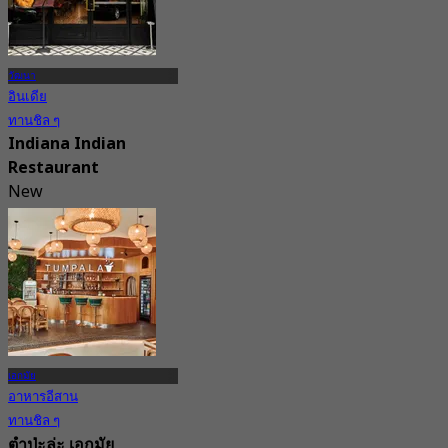
วัฒนา
อินเดีย
ทานชิล ๆ
Indiana Indian
Restaurant
New
5.0
จาก
฿ 367.5
เอกมัย
อาหารอีสาน
ทานชิล ๆ
ตำป่ะล่ะ เอกมัย