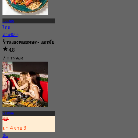
คลองตัน
ไทย
ทานชิล ๆ
ร้านเฮงหอยทอด- เอกมัย
4.8
7 การจอง
จาก
฿ 230
ทองหล่อ
มา 4 จ่าย 3
จีน