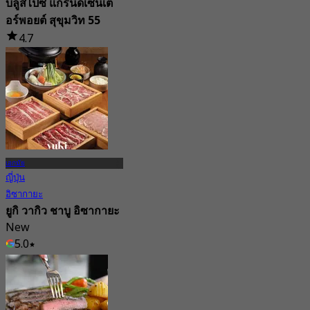
บลูสไปซ์ แกรนด์เซ็นเต
อร์พอยต์ สุขุมวิท 55
4.7
7.8K การจอง
จาก
฿ 425
เอกมัย
ญี่ปุ่น
อิซากายะ
ยูกิ วากิว ชาบู อิซากายะ
New
5.0
จาก
฿ 616.66