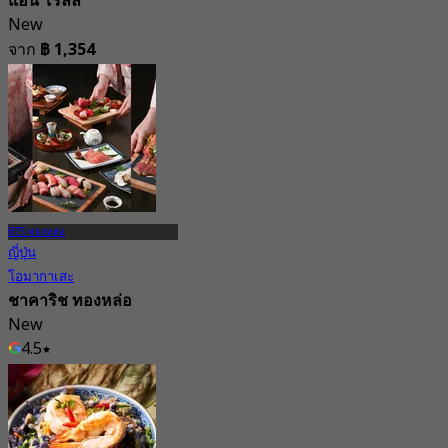
แฮน โรลล์
New
จาก
฿ 1,354
BTS ทองหล่อ
ญี่ปุ่น
โอมากาเสะ
ชาคาริช ทองหล่อ
New
4.5
จาก
฿ 2,119