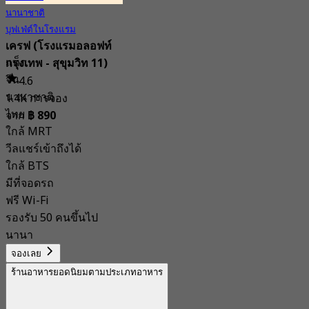
นานาชาติ
บุฟเฟ่ต์ในโรงแรม
เครฟ (โรงแรมอลอฟท์
แท็ก
กรุงเทพ - สุขุมวิท 11)
จีน
4.6
นานาชาติ
1.4K การจอง
ไทย
จาก
฿ 890
ใกล้ MRT
วีลแชร์เข้าถึงได้
ใกล้ BTS
มีที่จอดรถ
ฟรี Wi-Fi
รองรับ 50 คนขึ้นไป
นานา
จองเลย
ร้านอาหารยอดนิยมตามประเภทอาหาร