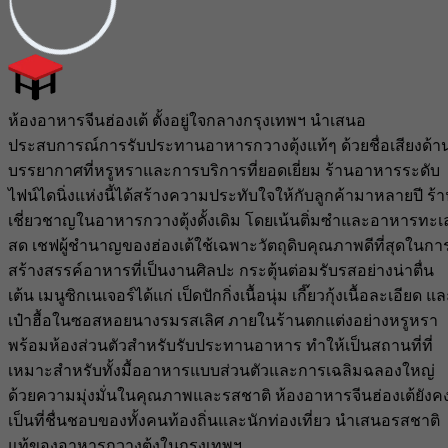
ห้องอาหารจีนฮ่องเต้ ตั้งอยู่ใจกลางกรุงเทพฯ นำเสนอ
ประสบการณ์การรับประทานอาหารกวางตุ้งแท้ๆ ด้วยชื่อเสียงด้า
บรรยากาศที่หรูหราและการบริการที่ยอดเยี่ยม ร้านอาหารระดับ
ไฟน์ไดนิ่งแห่งนี้ได้สร้างความประทับใจให้กับลูกค้ามาหลายปี ร้
เชี่ยวชาญในอาหารกวางตุ้งดั้งเดิม โดยเน้นติ่มซำและอาหารทะเ
สด เชฟผู้ชำนาญของฮ่องเต้ใช้เฉพาะวัตถุดิบคุณภาพดีที่สุดในกา
สร้างสรรค์อาหารที่เป็นงานศิลปะ กระตุ้นต่อมรับรสอย่างน่าตื่น
เต้น เมนูซิกเนเจอร์ได้แก่ เป็ดปักกิ่งเนื้อนุ่ม เกี๊ยวกุ้งเนื้อละเอียด แ
เป๋าฮื้อในซอสหอยนางรมรสเลิศ ภายในร้านตกแต่งอย่างหรูหรา
พร้อมห้องส่วนตัวสำหรับรับประทานอาหาร ทำให้เป็นสถานที่ที่
เหมาะสำหรับทั้งมื้ออาหารแบบส่วนตัวและการเฉลิมฉลองใหญ่
ด้วยความมุ่งมั่นในคุณภาพและรสชาติ ห้องอาหารจีนฮ่องเต้ยังค
เป็นที่ชื่นชอบของทั้งคนท้องถิ่นและนักท่องเที่ยว นำเสนอรสชาติ
แท้ของอาหารกวางตุ้งในกรุงเทพฯ