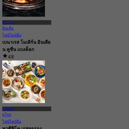
BTS นานา
อินเดีย
ไฟน์ไดน์นิ่ง
เบนาเรส โมเดิร์น อินเดีย
น คูซีน แบงค็อก
4.8
1.8K การจอง
จาก
฿ 881.25
คลองเตย
ยุโรป
ไฟน์ไดน์นิ่ง
พาซิฟิโค เรสตอรอง