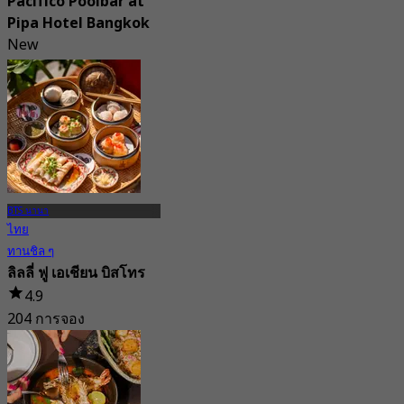
Pacifico Poolbar at
Pipa Hotel Bangkok
New
จาก
฿ 495
BTS นานา
ไทย
ทานชิล ๆ
ลิลลี่ ฟู เอเชียน บิสโทร
4.9
204 การจอง
จาก
฿ 396.66