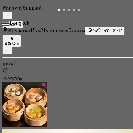
ภัตตาคารจีนฮ่องเต้
Bangkok
0
BTS นานา
จีน
ร้านอาหารโรงแรม
วันนี้
11:00 - 21:15
4.8
(249)
บุฟเฟต์
Everyday