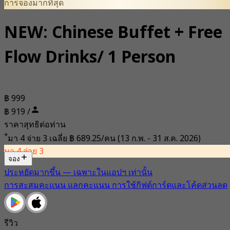
การจองมากที่สุด
NEW: Chinese Buffet + Free
Flow Drinks/ 1 Person
฿ 999
฿ 919 /
ราคาสุทธิต่อท่าน
*
มา 4 จ่าย 3 เฉลี่ย
฿ 689.25/คน
(13 ก.พ. - 31 ส.ค. 2026)
มา 4 จ่าย 3
จอง
ประหยัดมากขึ้น — เฉพาะในแอปฯ เท่านั้น
การสะสมคะแนน แลกคะแนน การใช้กิฟต์การ์ดและโค้ดส่วนลด
รีวิว