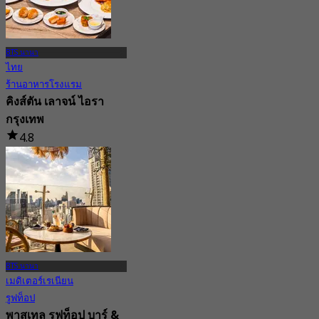
BTS นานา
ไทย
ร้านอาหารโรงแรม
คิงส์ตัน เลาจน์ ไอรา
กรุงเทพ
4.8
375 การจอง
จาก
฿ 395
BTS นานา
เมดิเตอร์เรเนียน
รูฟท็อป
พาสเทล รูฟท็อป บาร์ &