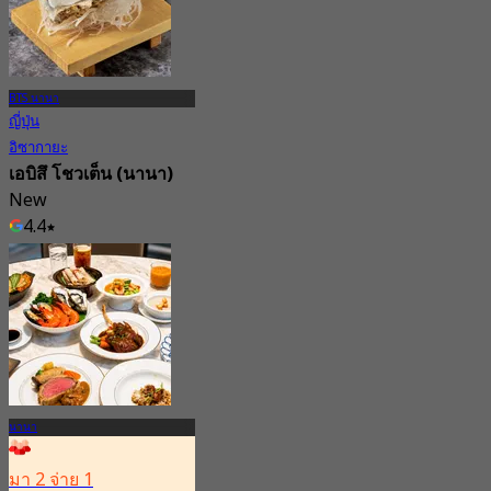
BTS นานา
ญี่ปุ่น
อิซากายะ
เอบิสึ โชวเต็น (นานา)
New
4.4
จาก
฿ 372.5
นานา
มา 2 จ่าย 1