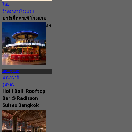
ไทย
ร้านอาหารโรงแรม
มาร์เก็ตคาเฟ่ โรงแรม
ไฮแอท รีเจนซี่ กรุงเทพฯ
สุขุมวิท
4.8
11.9K การจอง
จาก
฿ 382.5
MRT สุขุมวิท
นานาชาติ
รูฟท็อป
Holli Bolli Rooftop
Bar @ Radisson
Suites Bangkok
Sukhumvit
4.5
307 การจอง