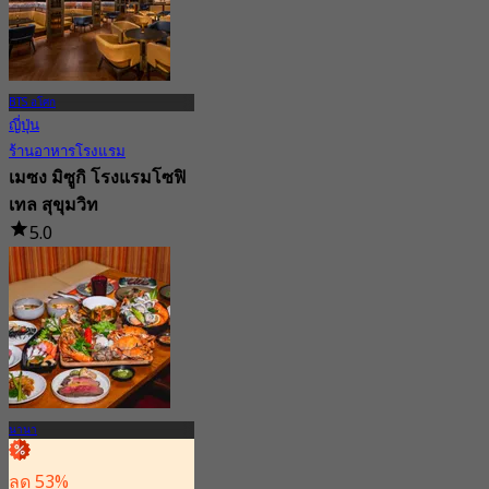
จาก
฿ 881
BTS อโศก
ญี่ปุ่น
ร้านอาหารโรงแรม
เมซง มิซูกิ โรงแรมโซฟิ
เทล สุขุมวิท
5.0
69 การจอง
จาก
฿ 1,500
นานา
ลด 53%