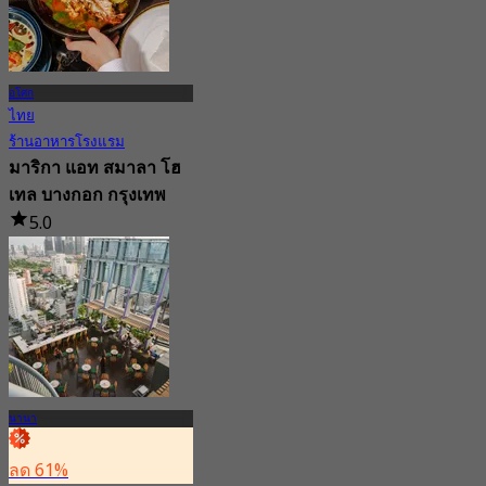
อโศก
ไทย
ร้านอาหารโรงแรม
มาริกา แอท สมาลา โฮ
เทล บางกอก กรุงเทพ
5.0
39 การจอง
จาก
฿ 537.5
นานา
ลด 61%