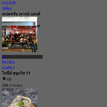
นานาชาติ
รูฟท็อป
สเปคทรัม เลาจน์ แอนด์
บาร์ โรงแรมไฮแอท รี
เจนซี่ กรุงเทพฯ สุขุมวิท
4.8
9.9K การจอง
จาก
฿ 499.5
นานา
อิตาเลียน
ทานชิล ๆ
โทนี่ส์ สุขุมวิท 11
4.8
296 การจอง
จาก
฿ 525