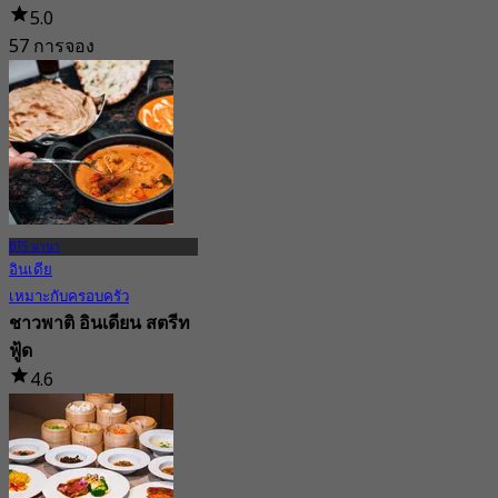
5.0
57 การจอง
จาก
฿ 216.66
BTS นานา
อินเดีย
เหมาะกับครอบครัว
ชาวพาติ อินเดียน สตรีท
ฟู้ด
4.6
5.7K การจอง
จาก
฿ 399