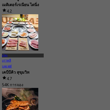
เมดิเตอร์เรเนียน ไดนิ่ง
4.2
287 การจอง
จาก
฿ 1,312.5
อโศก
เกาหลี
บุฟเฟ่ต์
เคบีบีคิว สุขุมวิท
4.7
54K การจอง
จาก
฿ 399