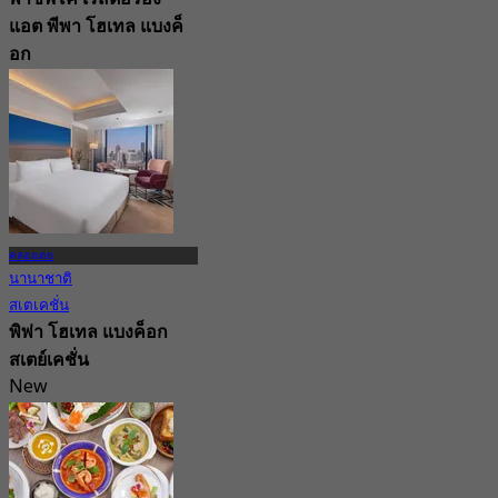
แอต พีพา โฮเทล แบงค็
อก
New
จาก
฿ 390
คลองเตย
นานาชาติ
สเตเคชั่น
พิพ่า โฮเทล แบงค็อก
สเตย์เคชั่น
New
4.4
จาก
฿ 2,250