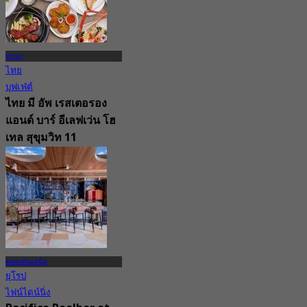
นานา
ไทย
บุฟเฟ่ต์
ไทย มี อัพ เรสเตอรอง
แอนด์ บาร์ อีเลฟเว่น โฮ
เทล สุขุมวิท 11
4.9
250 การจอง
จาก
฿ 596.66
คลองตันเหนือ
ยุโรป
ไฟน์ไดน์นิ่ง