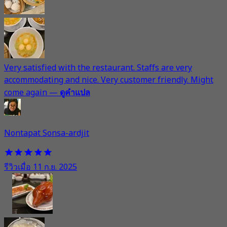
Very satisfied with the restaurant. Staffs are very
accommodating and nice. Very customer friendly. Might
come again
—
ดูคำแปล
Nontapat Sonsa-ardjit
รีวิวเมื่อ 11 ก.ย. 2025