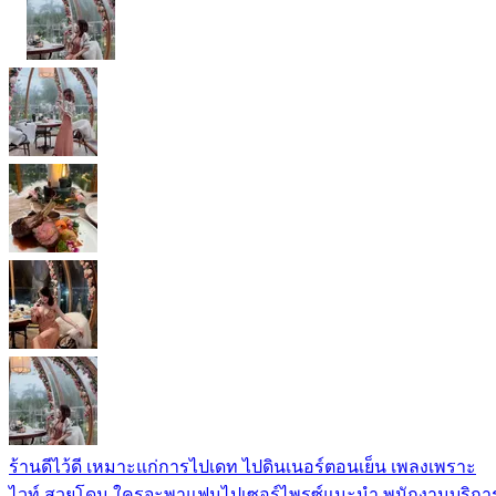
ร้านดีไว้ดี เหมาะแก่การไปเดท ไปดินเนอร์ตอนเย็น เพลงเพราะ
ไวท์ สวยโดม ใครจะพาแฟนไปเซอร์ไพรซ์แนะนำ พนักงานบริกา