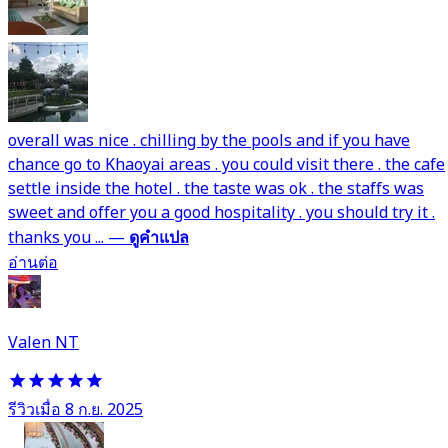
overall was nice . chilling by the pools and if you have
chance go to Khaoyai areas . you could visit there . the cafe
settle inside the hotel . the taste was ok . the staffs was
sweet and offer you a good hospitality . you should try it .
thanks you ...
—
ดูคำแปล
อ่านต่อ
Valen NT
รีวิวเมื่อ 8 ก.ย. 2025