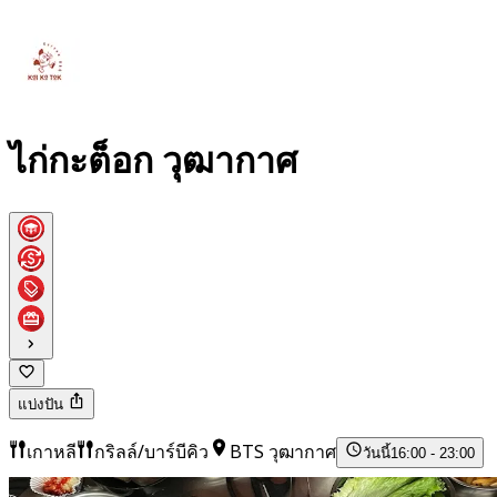
ไก่กะต็อก วุฒากาศ
แบ่งปัน
เกาหลี
กริลล์/บาร์บีคิว
BTS วุฒากาศ
วันนี้
16:00 - 23:00