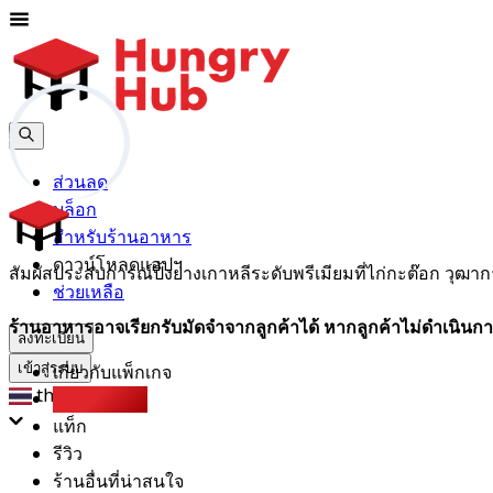
ส่วนลด
บล็อก
สำหรับร้านอาหาร
ดาวน์โหลดแอปฯ
สัมผัสประสบการณ์ปิ้งย่างเกาหลีระดับพรีเมียมที่ไก่กะต๊อก วุฒากา
ช่วยเหลือ
ร้านอาหารอาจเรียกรับมัดจำจากลูกค้าได้ หากลูกค้าไม่ดำเนินกา
ลงทะเบียน
เกี่ยวกับแพ็กเกจ
เข้าสู่ระบบ
th
Party Pack
แท็ก
รีวิว
ร้านอื่นที่น่าสนใจ