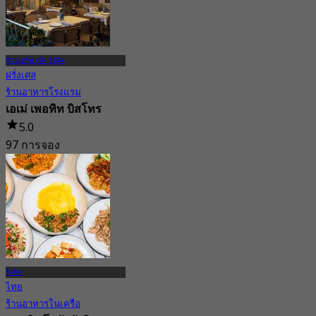
จาก
฿ 635
ฟิวเจอร์พาร์ค รังสิต
ฝรั่งเศส
ร้านอาหารโรงแรม
เอเม่ เพอทิท บิสโทร
5.0
97 การจอง
จาก
฿ 595
รังสิต
ไทย
ร้านอาหารในเครือ