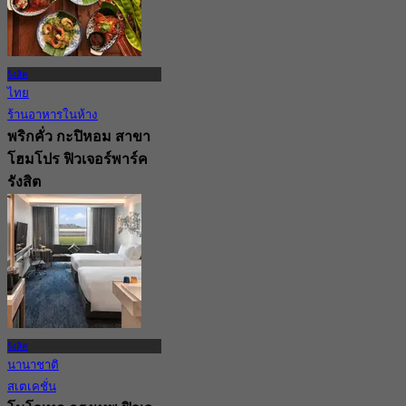
รังสิต
ไทย
ร้านอาหารในห้าง
พริกคั่ว กะปิหอม สาขา
โฮมโปร ฟิวเจอร์พาร์ค
รังสิต
4.3
38 การจอง
จาก
฿ 350
รังสิต
นานาชาติ
สเตเคชั่น