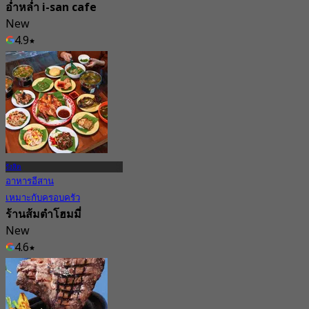
อ่ำหล่ำ i-san cafe
New
4.9
จาก
฿ 280
รังสิต
อาหารอีสาน
เหมาะกับครอบครัว
ร้านส้มตำโฮมมี่
New
4.6
จาก
฿ 230