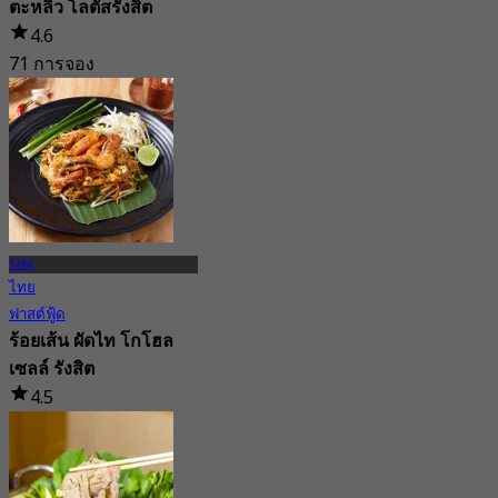
ตะหลิว โลตัสรังสิต
4.6
71 การจอง
จาก
฿ 224.75
รังสิต
ไทย
ฟาสต์ฟู้ด
ร้อยเส้น ผัดไท โกโฮล
เซลล์ รังสิต
4.5
64 การจอง
จาก
฿ 160