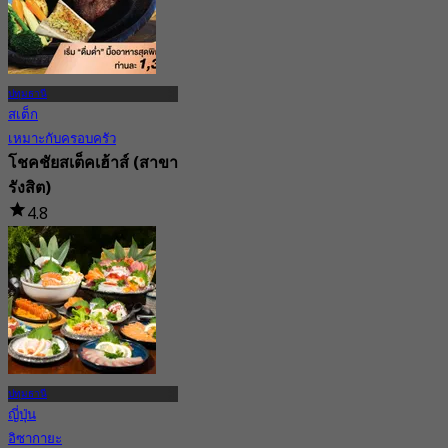
ปทุมธานี
สเต็ก
เหมาะกับครอบครัว
โชคชัยสเต็คเฮ้าส์ (สาขา
รังสิต)
4.8
146 การจอง
จาก
฿ 1,300
ปทุมธานี
ญี่ปุ่น
อิซากายะ