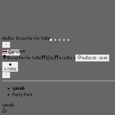
คัตสึยะ ฟิวเจอร์พาร์ค รังสิต
Bangkok
0
ฟิวเจอร์พาร์ค รังสิต
ญี่ปุ่น
ทานชิล ๆ
วันนี้
10:30 - 19:45
4.7
(350)
บุฟเฟต์
Party Pack
บุฟเฟต์