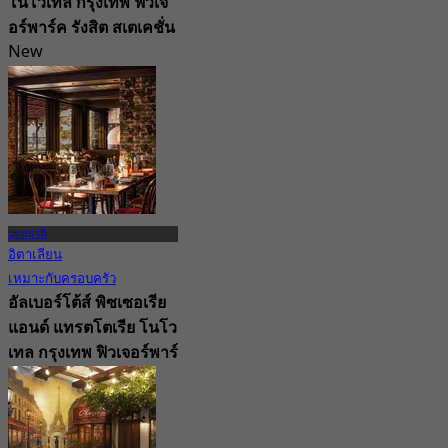
โนโวเทล กรุงเทพ ฟิวเจ
อร์พาร์ค รังสิต สเตเคชั่น
New
4.7
จาก
฿ 1,750
ปทุมธานี
อิตาเลียน
เหมาะกับครอบครัว
อัลเบอร์โต้ส์ พิซเซอเรีย
แอนด์ แทรตโตเรีย โนโว
เทล กรุงเทพ ฟิวเจอร์พาร์
ค รังสิต
4.8
347 การจอง