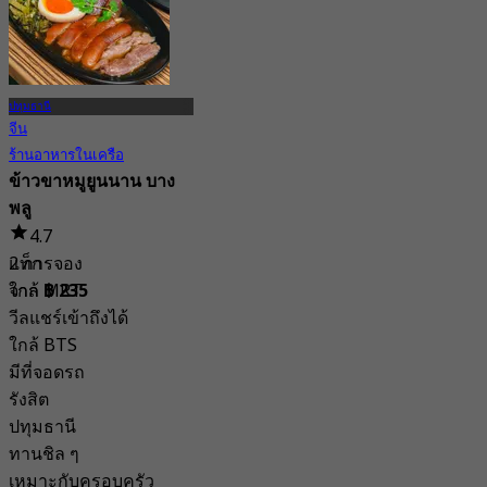
ปทุมธานี
จีน
ร้านอาหารในเครือ
ข้าวขาหมูยูนนาน บาง
พลู
4.7
แท็ก
2 การจอง
ใกล้ MRT
จาก
฿ 235
วีลแชร์เข้าถึงได้
ใกล้ BTS
มีที่จอดรถ
รังสิต
ปทุมธานี
ทานชิล ๆ
เหมาะกับครอบครัว