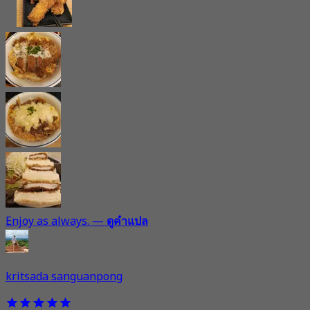
Enjoy as always.
—
ดูคำแปล
kritsada sanguanpong