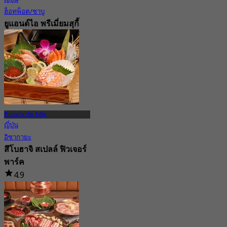
ฮ็อทพ็อต/ชาบู
ยูแอนด์ไอ พรีเมี่ยมสุกี้
บุฟเฟ่ต์ สเปลล์ฟิวเจอร์
พาร์ค รังสิต
4.7
2.1K การจอง
จาก
฿ 498
ฟิวเจอร์พาร์ค รังสิต
ญี่ปุ่น
อิซากายะ
สึโบฮาจิ สเปลล์ ฟิวเจอร์
พาร์ค
4.9
53 การจอง
จาก
฿ 495