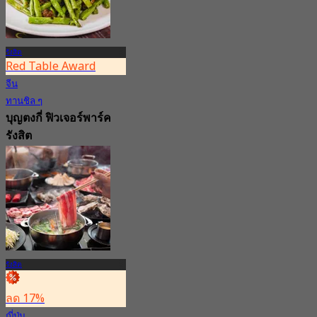
รังสิต
Red Table Award
จีน
ทานชิล ๆ
บุญตงกี่ ฟิวเจอร์พาร์ค
รังสิต
4.7
4.1K การจอง
จาก
฿ 362.5
รังสิต
ลด 17%
ญี่ปุ่น