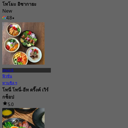
โทโมะ อิซากายะ
New
4.8
จาก
฿ 397.5
ปทุมธานี
ฟิวชั่น
ทานชิล ๆ
โทนี่ โทนี่-อีท ดริ๊งค์ เวิร์
กช็อป
5.0
55 การจอง
จาก
฿ 342.5