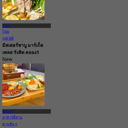
คลอง 1
ไทย
บุฟเฟ่ต์
มิสเตอร์ชาบู มาร์เก็ต
เพลส รังสิต คลอง1
New
จาก
฿ 307
ปทุมธานี
อาหารอีสาน
ทานชิล ๆ