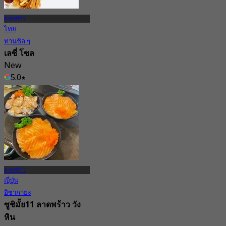
ลาดพร้าว
ไทย
ทานชิล ๆ
เลซี่ โซล
New
5.0
จาก
฿ 383.33
ลาดพร้าว
ญี่ปุ่น
อิซากายะ
ซูชิมั้ย11 ลาดพร้าว วัง
หิน