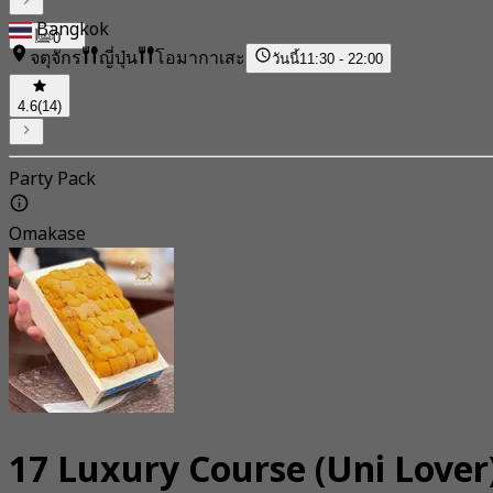
Bangkok
0
จตุจักร
ญี่ปุ่น
โอมากาเสะ
วันนี้
11:30 - 22:00
4.6
(14)
Party Pack
Omakase
17 Luxury Course (Uni Lover