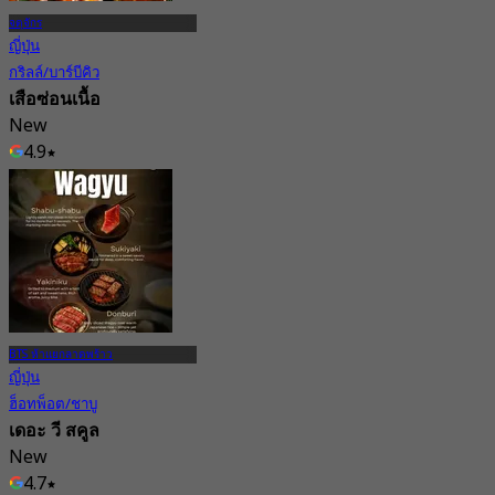
จตุจักร
ญี่ปุ่น
กริลล์/บาร์บีคิว
เสือซ่อนเนื้อ
New
4.9
จาก
฿ 673
BTS ห้าแยกลาดพร้าว
ญี่ปุ่น
ฮ็อทพ็อต/ชาบู
เดอะ วี สคูล
New
4.7