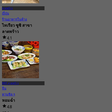
ลาดพร้าว
ญี่ปุ่น
ร้านอาหารในห้าง
ไทเรียว ซูชิ สาขา
ลาดพร้าว
4.1
15 การจอง
จาก
฿ 1,199
MRT ลาดพร้าว
จีน
ทานชิล ๆ
หอมฉ่ำ
4.8