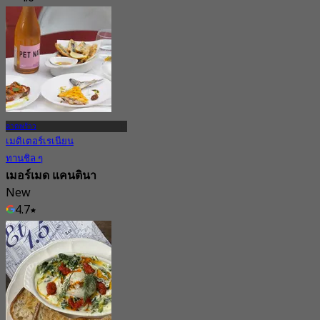
69 การจอง
จาก
฿ 287.5
ลาดพร้าว
เมดิเตอร์เรเนียน
ทานชิล ๆ
เมอร์เมด แคนตินา
New
4.7
จาก
฿ 445