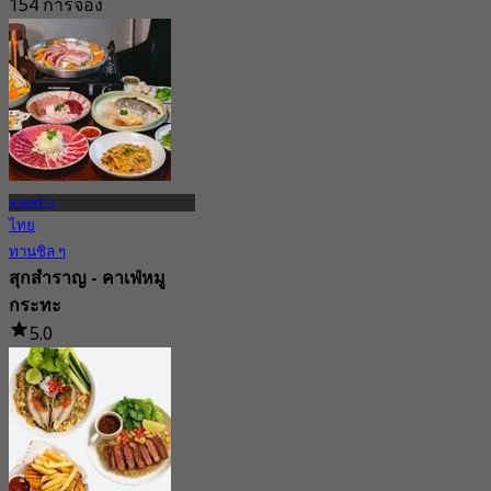
154 การจอง
จาก
฿ 160
ลาดพร้าว
ไทย
ทานชิล ๆ
สุกสำราญ - คาเฟ่หมู
กระทะ
5.0
100 การจอง
จาก
฿ 322.5