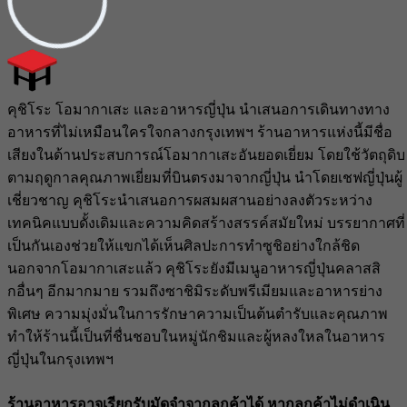
คุชิโระ โอมากาเสะ และอาหารญี่ปุ่น นำเสนอการเดินทางทาง
อาหารที่ไม่เหมือนใครใจกลางกรุงเทพฯ ร้านอาหารแห่งนี้มีชื่อ
เสียงในด้านประสบการณ์โอมากาเสะอันยอดเยี่ยม โดยใช้วัตถุดิบ
ตามฤดูกาลคุณภาพเยี่ยมที่บินตรงมาจากญี่ปุ่น นำโดยเชฟญี่ปุ่นผู้
เชี่ยวชาญ คุชิโระนำเสนอการผสมผสานอย่างลงตัวระหว่าง
เทคนิคแบบดั้งเดิมและความคิดสร้างสรรค์สมัยใหม่ บรรยากาศที่
เป็นกันเองช่วยให้แขกได้เห็นศิลปะการทำซูชิอย่างใกล้ชิด
นอกจากโอมากาเสะแล้ว คุชิโระยังมีเมนูอาหารญี่ปุ่นคลาสสิ
กอื่นๆ อีกมากมาย รวมถึงซาชิมิระดับพรีเมียมและอาหารย่าง
พิเศษ ความมุ่งมั่นในการรักษาความเป็นต้นตำรับและคุณภาพ
ทำให้ร้านนี้เป็นที่ชื่นชอบในหมู่นักชิมและผู้หลงใหลในอาหาร
ญี่ปุ่นในกรุงเทพฯ
ร้านอาหารอาจเรียกรับมัดจำจากลูกค้าได้ หากลูกค้าไม่ดำเนิน