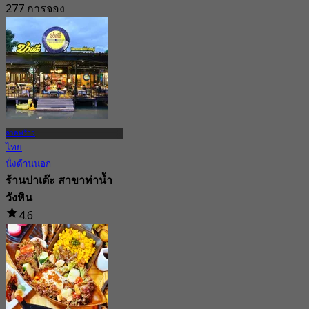
277 การจอง
จาก
฿ 287.5
ลาดพร้าว
ไทย
นั่งด้านนอก
ร้านปาเต๊ะ สาขาท่าน้ำ
วังหิน
4.6
25 การจอง
จาก
฿ 350