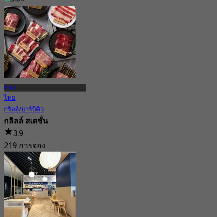
จาก
฿ 396.66
รัชดา
ไทย
กริลล์/บาร์บีคิว
กลิลล์ สเตชั่น
3.9
219 การจอง
จาก
฿ 379