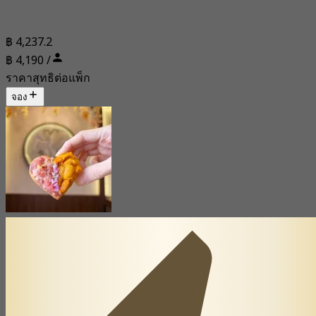
฿ 4,237.2
฿ 4,190 /
ราคาสุทธิต่อแพ็ก
จอง