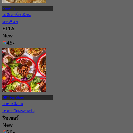
ลาดพร้าว
เมดิเตอร์เรเนียน
ทานชิล ๆ
ET1.5
New
4.5
จาก
฿ 416.66
MRT รัชดาภิเษก
อาหารอีสาน
เหมาะกับครอบครัว
ริชเชอร์
New
5.0