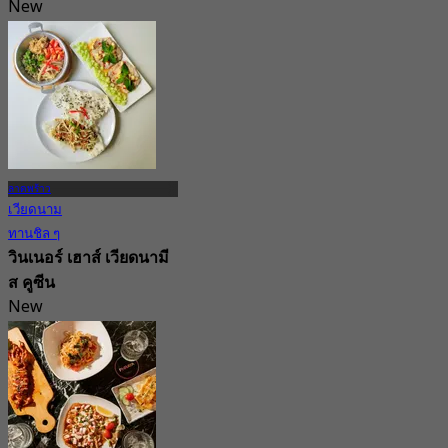
New
4.2
จาก
฿ 350
ลาดพร้าว
เวียดนาม
ทานชิล ๆ
วินเนอร์ เฮาส์ เวียดนามี
ส คูซีน
New
4.2
จาก
฿ 1,190