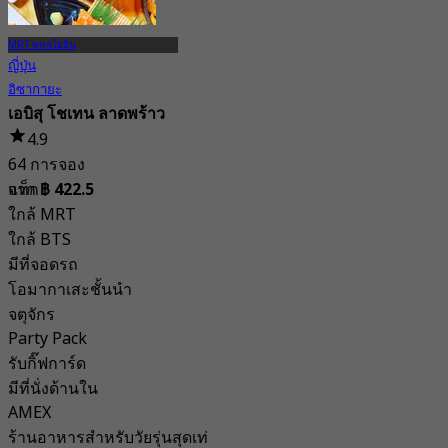
MRT พหลโยธิน
ญี่ปุ่น
อิซากายะ
เอบิสุ โชเทน ลาดพร้าว
4.9
64 การจอง
แท็ก
จาก
฿ 422.5
ใกล้ MRT
ใกล้ BTS
มีที่จอดรถ
โอมากาเสะชั้นนำ
จตุจักร
Party Pack
รับกิ๊ฟการ์ด
มีที่นั่งด้านใน
AMEX
ร้านอาหารสำหรับวัยรุ่นสุดเท่