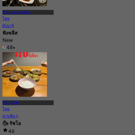
BTS ห้าแยกลาดพร้าว
ไทย
ผับบาร์
ฟังพลีส
New
4.8
จาก
฿ 395
BTS รัชโยธิน
ไทย
ทานชิล ๆ
กุ๊ย รัชโย
4.6