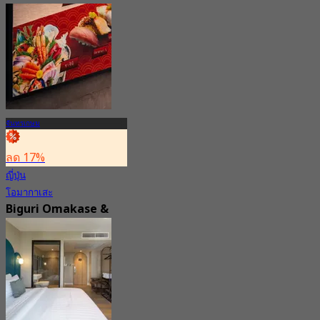
จาก
฿ 1,490
จันทรเกษม
ลด 17%
ญี่ปุ่น
โอมากาเสะ
Biguri Omakase &
Buffet
4.7
10 การจอง
จาก
฿ 690