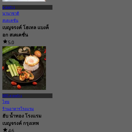
ลาดพร้าว
นานาชาติ
สเตเคชั่น
เบญจรงค์ โฮเทล แบงค็
อก สเตเคชั่น
5.0
69 การจอง
จาก
฿ 2,000
MRT ลาดพร้าว
ไทย
ร้านอาหารโรงแรม
ฮับ น้ำทอง โรงแรม
เบญจรงค์ กรุงเทพ
4.6