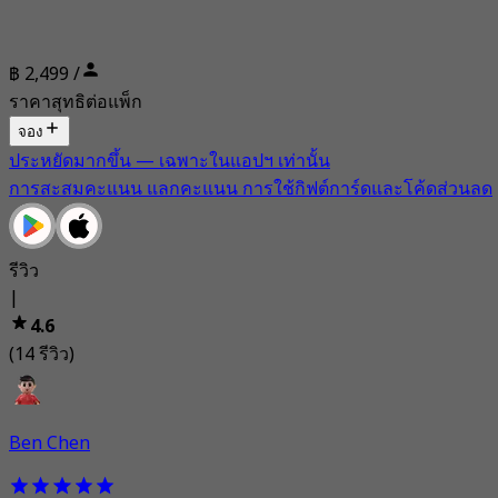
฿ 2,499 /
ราคาสุทธิต่อแพ็ก
จอง
ประหยัดมากขึ้น — เฉพาะในแอปฯ เท่านั้น
การสะสมคะแนน แลกคะแนน การใช้กิฟต์การ์ดและโค้ดส่วนลด
รีวิว
|
4.6
(14 รีวิว)
Ben Chen