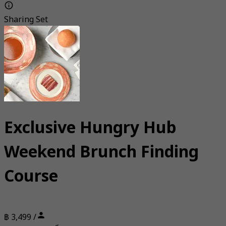
Sharing Set
Exclusive Hungry Hub
Weekend Brunch Finding
Course
฿ 3,499 /