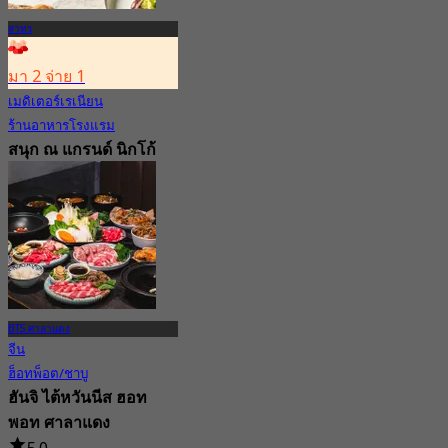
สาทร
มา 2 จ่าย 1
เมดิเตอร์เรเนียน
ร้านอาหารโรงแรม
สนุก ณ แกรนด์ นิกโก้
กรุงเทพฯ สาทร
New
4.8
จาก
฿ 550
BTS ศาลาแดง
จีน
ฮ็อทพ็อต/ชาบู
ฮันจิ ไต้หวันนีส ฮอท
พอท ศาลาแดง