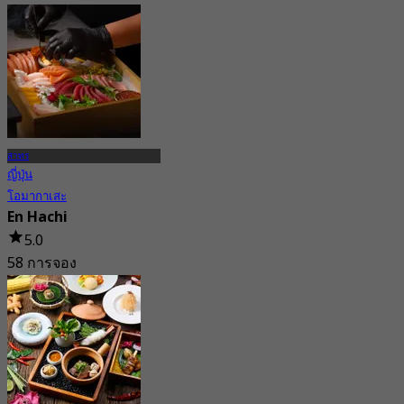
จาก
฿ 359
สาทร
ญี่ปุ่น
โอมากาเสะ
En Hachi
5.0
58 การจอง
จาก
฿ 1,990