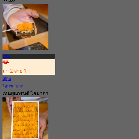
5.0
29 การจอง
จาก
฿ 812.5
สาทร
มา 2 จ่าย 1
ญี่ปุ่น
โอมากาเสะ
เทนยุแกรนด์ โอมากา
เสะ
4.8
2K การจอง
จาก
฿ 599