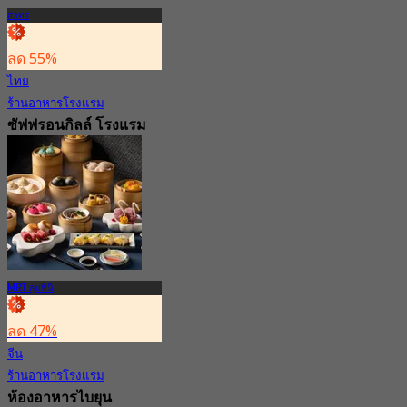
สาทร
ลด 55%
ไทย
ร้านอาหารโรงแรม
ซัฟฟรอนกิลล์ โรงแรม
บันยันทรี กรุงเทพ
5.0
251 การจอง
จาก
฿ 499
MRT ลุมพินี
ลด 47%
จีน
ร้านอาหารโรงแรม
ห้องอาหารไบยุน