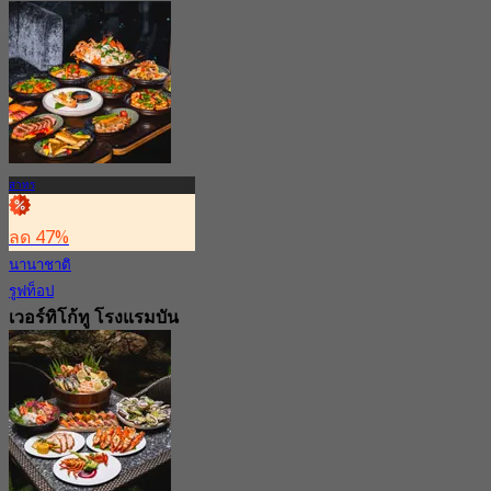
โรงแรมบันยันทรี
กรุงเทพ
4.6
9.1K การจอง
จาก
฿ 500
สาทร
ลด 47%
นานาชาติ
รูฟท็อป
เวอร์ทิโก้ทู โรงแรมบัน
ยันทรีกรุงเทพ
4.8
28.7K การจอง
จาก
฿ 799