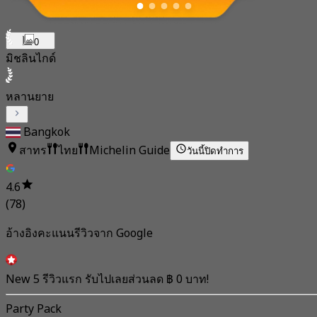
0
มิชลินไกด์
หลานยาย
Bangkok
สาทร
ไทย
Michelin Guide
วันนี้
ปิดทำการ
4.6
(78)
อ้างอิงคะแนนรีวิวจาก Google
New 5 รีวิวแรก รับไปเลยส่วนลด ฿ 0 บาท!
Party Pack