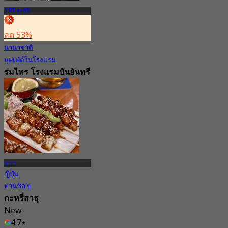
MRT ลุมพินี
ลด 53%
นานาชาติ
บุฟเฟ่ต์ในโรงแรม
ร่มไทร โรงแรมบันยันทรี
กรุงเทพ
4.8
19.2K การจอง
จาก
฿ 650
สาทร
ญี่ปุ่น
ทานชิล ๆ
กะหรี่สาธุ
New
4.7