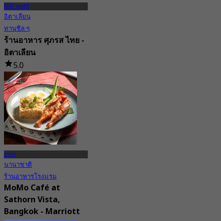
MRT ลุมพินี
อิตาเลียน
ทานชิล ๆ
ร้านอาหาร ศุภรส ไทย -
อิตาเลียน
5.0
115 การจอง
จาก
฿ 406.66
สาทร
นานาชาติ
ร้านอาหารโรงแรม
MoMo Café at
Sathorn Vista,
Bangkok - Marriott