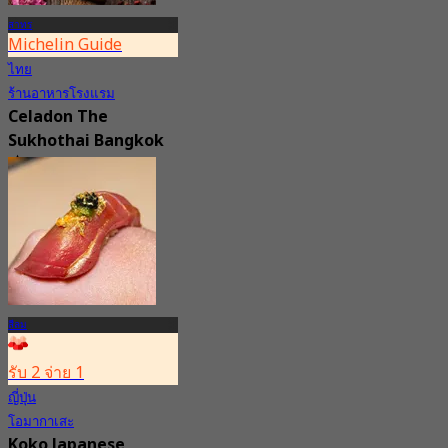
สาทร
Michelin Guide
ไทย
ร้านอาหารโรงแรม
Celadon The
Sukhothai Bangkok
4.8
1.1K การจอง
จาก
฿ 1,600
สีลม
รับ 2 จ่าย 1
ญี่ปุ่น
โอมากาเสะ
Koko Japanese