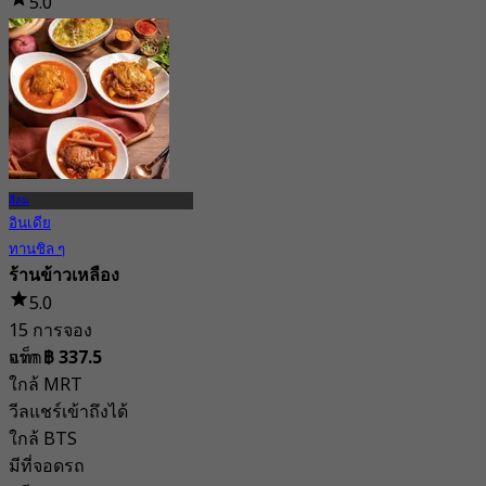
5.0
539 การจอง
จาก
฿ 999
สีลม
อินเดีย
ทานชิล ๆ
ร้านข้าวเหลือง
5.0
15 การจอง
แท็ก
จาก
฿ 337.5
ใกล้ MRT
วีลแชร์เข้าถึงได้
ใกล้ BTS
มีที่จอดรถ