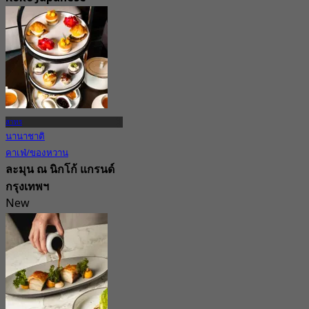
Omakase
4.7
10.7K การจอง
จาก
฿ 770
สาทร
นานาชาติ
คาเฟ่/ของหวาน
ละมุน ณ นิกโก้ แกรนด์
กรุงเทพฯ
New
5.0
จาก
฿ 1,120