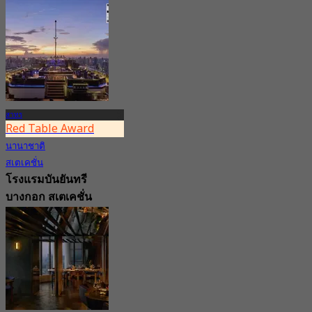
Executive
Apartments
5.0
67 การจอง
จาก
฿ 890
สาทร
Red Table Award
นานาชาติ
สเตเคชั่น
โรงแรมบันยันทรี
บางกอก สเตเคชั่น
4.8
19.5K การจอง
จาก
฿ 4,499.5