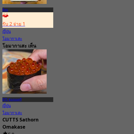
สีลม
รับ 2 จ่าย 1
ญี่ปุ่น
โอมากาเสะ
โอมากาเสะ เท็น
4.8
2.4K การจอง
จาก
฿ 1,999
BTS ช่องนนทรี
ญี่ปุ่น
โอมากาเสะ
CUTTS Sathorn
Omakase