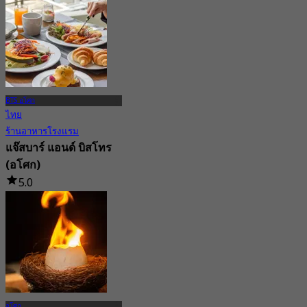
BTS อโศก
ไทย
ร้านอาหารโรงแรม
แจ๊สบาร์ แอนด์ บิสโทร
(อโศก)
5.0
37 การจอง
จาก
฿ 453
อโศก