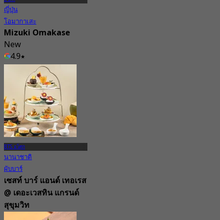
ญี่ปุ่น
โอมากาเสะ
Mizuki Omakase
New
4.9
จาก
฿ 2,500
BTS อโศก
นานาชาติ
ผับบาร์
เซสท์ บาร์ แอนด์ เทอเรส
@ เดอะเวสทิน แกรนด์
สุขุมวิท
4.5