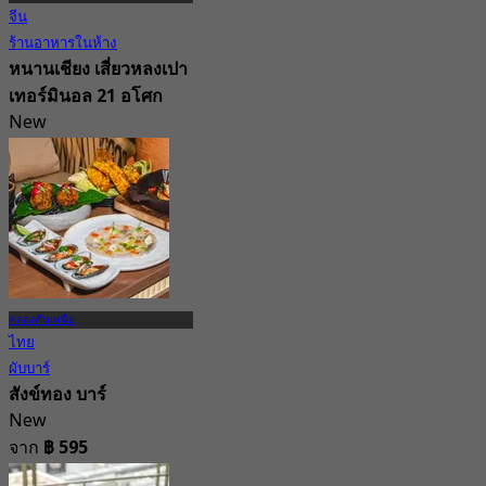
จีน
ร้านอาหารในห้าง
หนานเชียง เสี่ยวหลงเปา
เทอร์มินอล 21 อโศก
New
4.7
จาก
฿ 157
คลองตันเหนือ
ไทย
ผับบาร์
สังข์ทอง บาร์
New
จาก
฿ 595