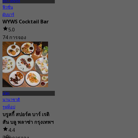
MRT เพชรบุรี
ฟิวชั่น
ผับบาร์
WYWS Cocktail Bar
5.0
74 การจอง
จาก
฿ 995
อโศก
นานาชาติ
รูฟท็อป
บรูสกี้ สปอร์ต บาร์ เรดิ
สัน บลู พลาซ่า กรุงเทพฯ
4.4
แท็ก
765 การจอง