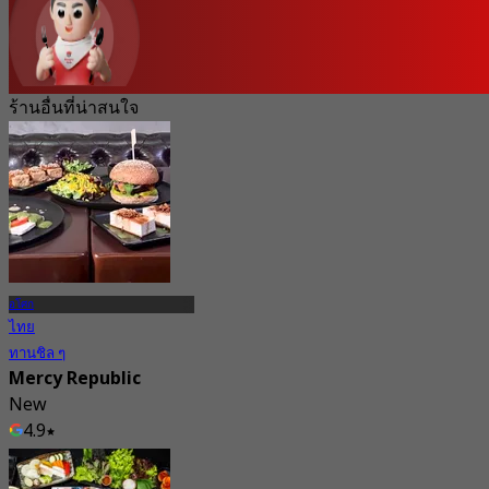
ร้านอื่นที่น่าสนใจ
อโศก
ไทย
ทานชิล ๆ
Mercy Republic
New
4.9
จาก
฿ 372.5