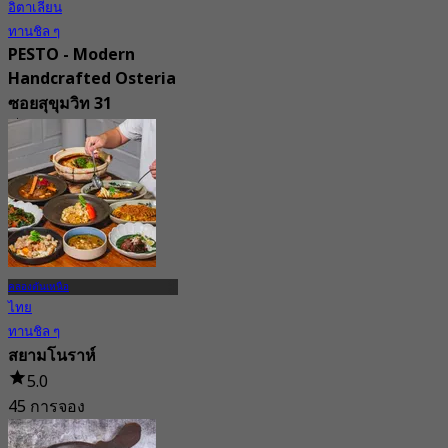
อิตาเลียน
ทานชิล ๆ
PESTO - Modern
Handcrafted Osteria
ซอยสุขุมวิท 31
4.7
223 การจอง
จาก
฿ 375
คลองตันเหนือ
ไทย
ทานชิล ๆ
สยามโนราห์
5.0
45 การจอง
จาก
฿ 665