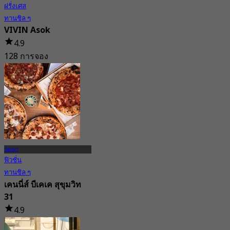
ฝรั่งเศส
ทานชิล ๆ
VIVIN Asok
4.9
128 การจอง
จาก
฿ 430
วัฒนา
ฟิวชั่น
ทานชิล ๆ
เคนนี่ส์ บีเคเค สุขุมวิท
31
4.9
506 การจอง