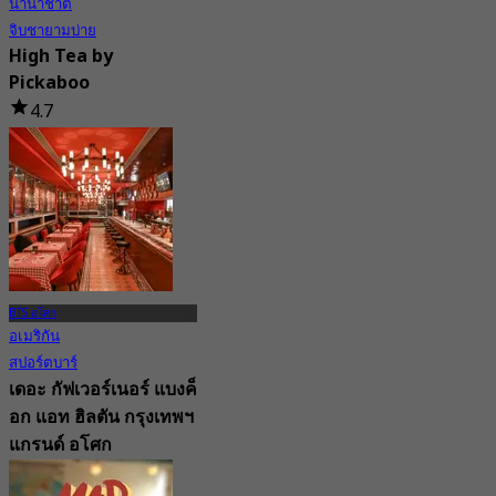
นานาชาติ
จิบชายามบ่าย
High Tea by
Pickaboo
4.7
140 การจอง
จาก
฿ 450
BTS อโศก
อเมริกัน
สปอร์ตบาร์
เดอะ กัฟเวอร์เนอร์ แบงค็
อก แอท ฮิลตัน กรุงเทพฯ
แกรนด์ อโศก
4.6