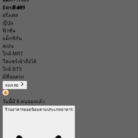
อิตาเลียน
จาก
฿ 499
ฝรั่งเศส
ญี่ปุ่น
ฟิวชั่น
แม็กซิกัน
สเปน
ใกล้ MRT
วีลแชร์เข้าถึงได้
ใกล้ BTS
มีที่จอดรถ
จองเลย
วันนี้มี 8 คนจองแล้ว
ร้านอาหารยอดนิยมตามประเภทอาหาร