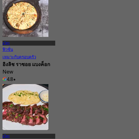
อโศก
ฟิวชั่น
เหมาะกับครอบครัว
อิงลิช ราซอย แบงค็อก
New
4.8
จาก
฿ 416.66
อโศก