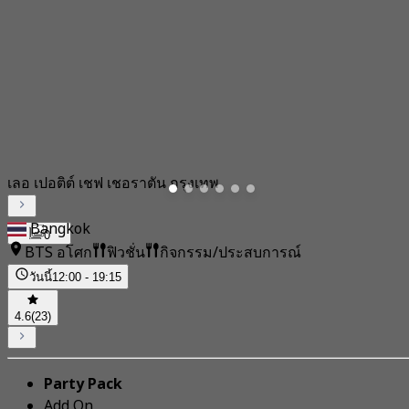
เลอ เปอติต์ เชฟ เชอราตัน กรุงเทพ
Bangkok
0
BTS อโศก
ฟิวชั่น
กิจกรรม/ประสบการณ์
วันนี้
12:00 - 19:15
4.6
(23)
Party Pack
Add On