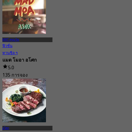
63 การจอง
จาก
฿ 299.5
MRT สุขุมวิท
ฟิวชั่น
ทานชิล ๆ
แมด โมอา อโศก
5.0
135 การจอง
จาก
฿ 656.66
อโศก