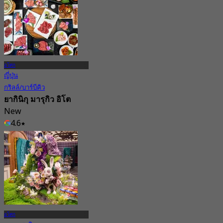
อโศก
ญี่ปุ่น
กริลล์/บาร์บีคิว
ยากินิกุ มารุกิว อิโต
New
4.6
จาก
฿ 1,122.5
อโศก