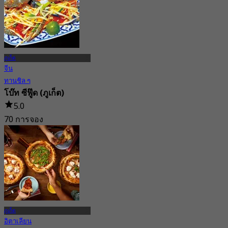
ภูเก็ต
จีน
ทานชิล ๆ
โบ๊ท ซีฟู๊ด (ภูเก็ต)
5.0
70 การจอง
จาก
฿ 483.33
ภูเก็ต
อิตาเลียน