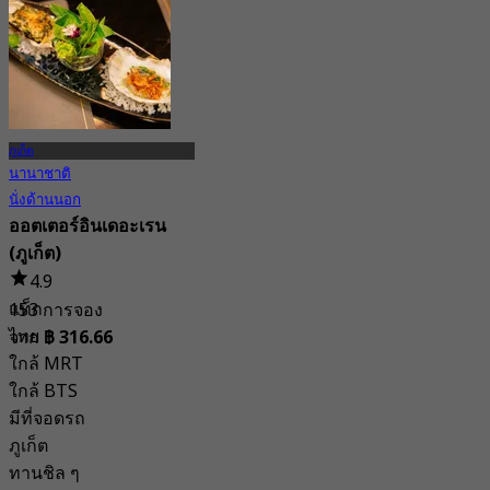
ภูเก็ต
นานาชาติ
นั่งด้านนอก
ออตเตอร์อินเดอะเรน
(ภูเก็ต)
4.9
แท็ก
153 การจอง
ไทย
จาก
฿ 316.66
ใกล้ MRT
ใกล้ BTS
มีที่จอดรถ
ภูเก็ต
ทานชิล ๆ