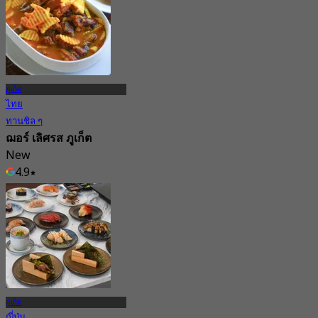
ภูเก็ต
ไทย
ทานชิล ๆ
ฌอร์ เลิศรส ภูเก็ต
New
4.9
จาก
฿ 287.5
ภูเก็ต
ญี่ปุ่น