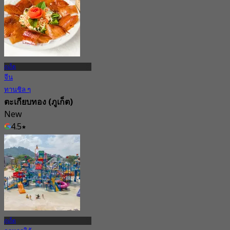
4.7
658 การจอง
จาก
฿ 698
ภูเก็ต
จีน
ทานชิล ๆ
ตะเกียบทอง (ภูเก็ต)
New
4.5
จาก
฿ 674.75
ภูเก็ต