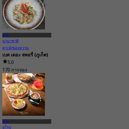
ภูเก็ต
นานาชาติ
คาเฟ่/ของหวาน
เบค เดอะ สตอรี่ (ภูเก็ต)
5.0
170 การจอง
จาก
฿ 237.5
ภูเก็ต
ยุโรป