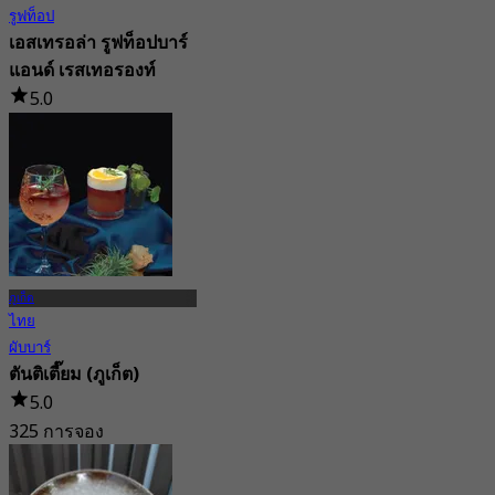
รูฟท็อป
เอสเทรอล่า รูฟท็อปบาร์
แอนด์ เรสเทอรองท์
5.0
170 การจอง
จาก
฿ 795
ภูเก็ต
ไทย
ผับบาร์
ตันติเตี๊ยม (ภูเก็ต)
5.0
325 การจอง
จาก
฿ 395