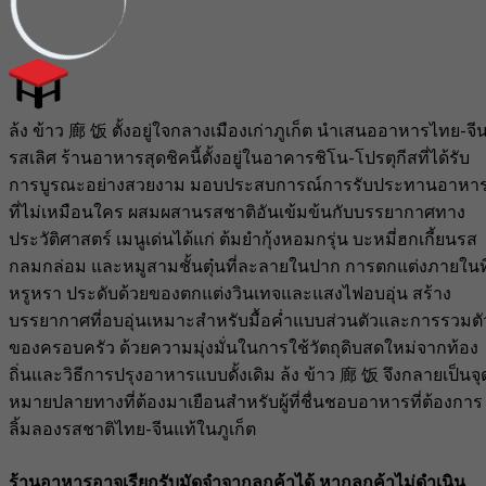
ล้ง ข้าว 廊 饭 ตั้งอยู่ใจกลางเมืองเก่าภูเก็ต นำเสนออาหารไทย-จี
รสเลิศ ร้านอาหารสุดชิคนี้ตั้งอยู่ในอาคารชิโน-โปรตุกีสที่ได้รับ
การบูรณะอย่างสวยงาม มอบประสบการณ์การรับประทานอาหา
ที่ไม่เหมือนใคร ผสมผสานรสชาติอันเข้มข้นกับบรรยากาศทาง
ประวัติศาสตร์ เมนูเด่นได้แก่ ต้มยำกุ้งหอมกรุ่น บะหมี่ฮกเกี้ยนรส
กลมกล่อม และหมูสามชั้นตุ๋นที่ละลายในปาก การตกแต่งภายในที
หรูหรา ประดับด้วยของตกแต่งวินเทจและแสงไฟอบอุ่น สร้าง
บรรยากาศที่อบอุ่นเหมาะสำหรับมื้อค่ำแบบส่วนตัวและการรวมตั
ของครอบครัว ด้วยความมุ่งมั่นในการใช้วัตถุดิบสดใหม่จากท้อง
ถิ่นและวิธีการปรุงอาหารแบบดั้งเดิม ล้ง ข้าว 廊 饭 จึงกลายเป็นจุ
หมายปลายทางที่ต้องมาเยือนสำหรับผู้ที่ชื่นชอบอาหารที่ต้องการ
ลิ้มลองรสชาติไทย-จีนแท้ในภูเก็ต
ร้านอาหารอาจเรียกรับมัดจำจากลูกค้าได้ หากลูกค้าไม่ดำเนิน