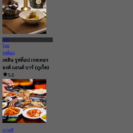
จาก
฿ 525
ภูเก็ต
ไทย
รูฟท็อป
เพลิน รูฟท็อป เรสเทอร
องต์ แอนด์ บาร์ (ภูเก็ต)
5.0
77 การจอง
จาก
฿ 625
เกาหลี