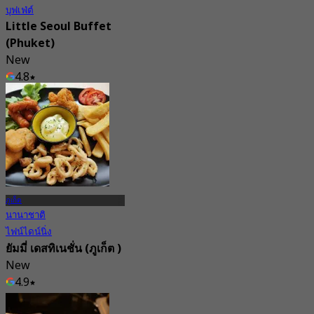
บุฟเฟ่ต์
Little Seoul Buffet
(Phuket)
New
4.8
จาก
฿ 428
ภูเก็ต
นานาชาติ
ไฟน์ไดน์นิ่ง
ยัมมี่ เดสทิเนชั่น (ภูเก็ต )
New
4.9
จาก
฿ 230