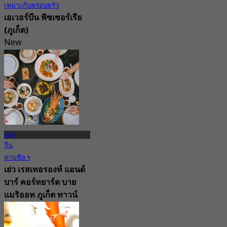
เหมาะกับครอบครัว
เอเวอร์บีน พิซเซอร์เรีย
(ภูเก็ต)
New
4.7
จาก
฿ 336.33
ภูเก็ต
จีน
ทานชิล ๆ
เย่ว เรสเทอรองท์ แอนด์
บาร์ คอร์ทยาร์ด บาย
แมริออท ภูเก็ต ทาวน์
(ภูเก็ต)
New