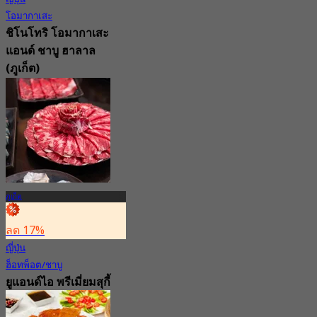
โอมากาเสะ
ชิโนโทริ โอมากาเสะ
แอนด์ ชาบู ฮาลาล
(ภูเก็ต)
New
4.2
จาก
฿ 990
ภูเก็ต
ลด 17%
ญี่ปุ่น
ฮ็อทพ็อต/ชาบู
ยูแอนด์ไอ พรีเมี่ยมสุกี้
บุฟเฟ่ต์ เซ็นทรัลภูเก็ต