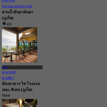
อาหารใต้
กิจกรรม/ประสบการณ์
สวนน้ำอันดามันดา
(ภูเก็ต)
4.9
85 การจอง
จาก
฿ 1,056
ภูเก็ต
นานาชาติ
ทานชิล ๆ
ห้องอาหาร ไซ โรงแรม
เดอะ สิเหน่ (ภูเก็ต)
New
3.1