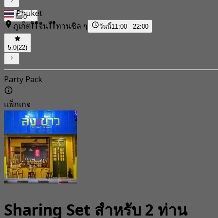
Phuket
0
ภูเก็ต
จีน
ทานชิล ๆ
วันนี้
11:00 - 22:00
5.0
(22)
Party Pack
แพ็กเกจ
Sharing Set สำหรับ 2 ท่าน