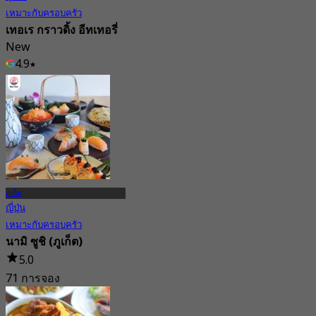
เหมาะกับครอบครัว
เทอเร กราวดิ้ง อีทเทอรี่
New
4.9
จาก
฿ 460
ภูเก็ต
ญี่ปุ่น
เหมาะกับครอบครัว
นามิ ซูชิ (ภูเก็ต)
5.0
71 การจอง
จาก
฿ 497.5