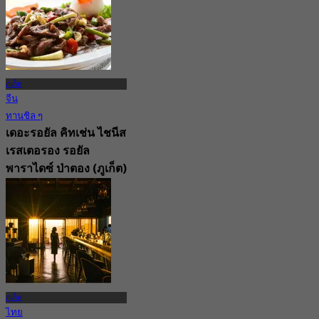
4.4
จาก
฿ 595
ภูเก็ต
จีน
ทานชิล ๆ
เดอะรอยัล คิทเช่น ไชนีส
เรสเตอรอง รอยัล
พาราไดซ์ ป่าตอง (ภูเก็ต)
New
4.1
จาก
฿ 750
ภูเก็ต
ไทย