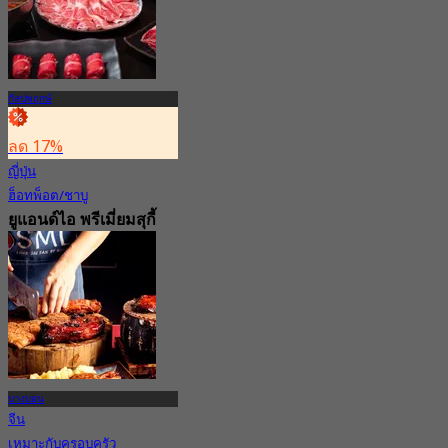
กัลปพฤกษ์
ลด 17%
ญี่ปุ่น
ฮ็อทพ็อต/ชาบู
ยูแอนด์ไอ พรีเมี่ยมสุกี้
บุฟเฟ่ต์ เดอะมอลล์
บางแค
4.7
1.2K การจอง
จาก
฿ 498
บางบอน
จีน
เหมาะกับครอบครัว