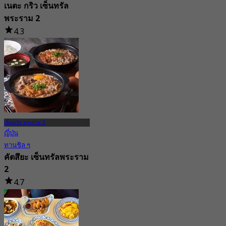
เนตะ กริว เซ็นทรัล
พระราม 2
4.3
3.1K การจอง
จาก
฿ 526
เซ็นทรัล พระราม 2
ญี่ปุ่น
ทานชิล ๆ
คัตสึยะ เซ็นทรัลพระราม
2
4.7
463 การจอง
จาก
฿ 237.5