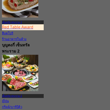
เซ็นทรัล พระราม 2
Red Table Award
สิงคโปร์
ร้านอาหารในห้าง
บุญตงกี่ เซ็นทรัล
พระราม 2
4.7
275 การจอง
จาก
฿ 362.5
เซ็นทรัล พระราม 2
ญี่ปุ่น
กริลล์/บาร์บีคิว