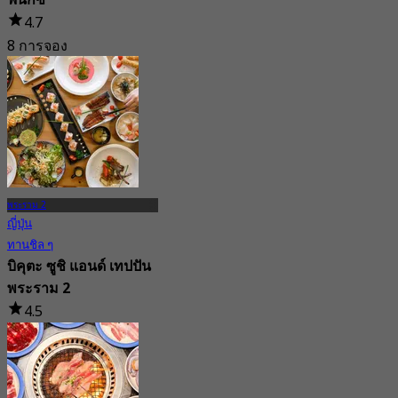
ฟีนิกซ์
4.7
8 การจอง
จาก
฿ 249.75
พระราม 2
ญี่ปุ่น
ทานชิล ๆ
บิคุตะ ซูชิ แอนด์ เทปปัน
พระราม 2
4.5
46 การจอง
จาก
฿ 574.5