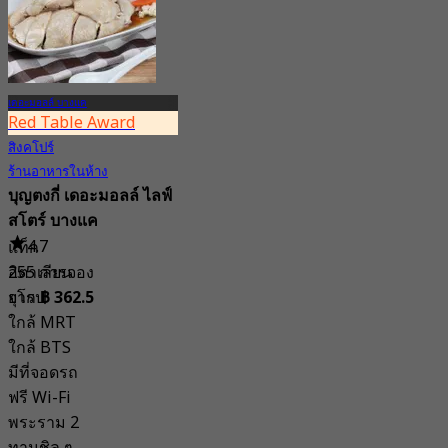
เดอะมอลล์ บางแค
Red Table Award
สิงคโปร์
ร้านอาหารในห้าง
บุญตงกี่ เดอะมอลล์ ไลฟ์
สโตร์ บางแค
4.7
แท็ก
255 การจอง
อิตาเลียน
จาก
฿ 362.5
ยุโรป
ใกล้ MRT
ใกล้ BTS
มีที่จอดรถ
ฟรี Wi-Fi
พระราม 2