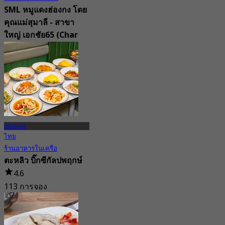
SML หมูแดงฮ่องกง โดย
คุณแม่สุมาลี - สาขา
ใหญ่ เอกชัย65 (Char
Siu Fan by SML)
New
4.8
จาก
฿ 262.5
กัลปพฤกษ์
ไทย
ร้านอาหารในเครือ
ตะหลิว บิ๊กซีกัลปพฤกษ์
4.6
113 การจอง
จาก
฿ 224.75