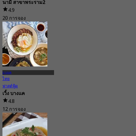
นามิ สาขาพระราม2
4.9
20 การจอง
จาก
฿ 410
บางแค
ไทย
ฟาสต์ฟู้ด
เวิ้ง บางแค
4.8
12 การจอง
จาก
฿ 277.5