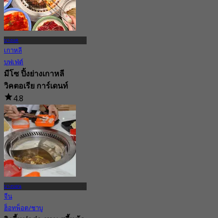
บางแค
เกาหลี
บุฟเฟ่ต์
มีโซ ปิ้งย่างเกาหลี
วิคตอเรีย การ์เดนท์
4.8
132 การจอง
จาก
฿ 335
บางบอน
จีน
ฮ็อทพ็อต/ชาบู