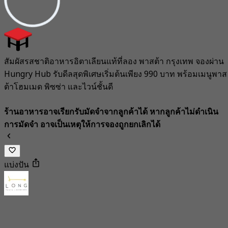
สัมผัสรสชาติอาหารอิตาเลียนแท้ที่ลอง พาสต้า กรุงเทพ จองผ่าน
Hungry Hub รับดีลสุดพิเศษเริ่มต้นเพียง 990 บาท พร้อมเมนูพาส
ต้าโฮมเมด พิซซ่า และไวน์ชั้นดี
ร้านอาหารอาจเรียกรับมัดจำจากลูกค้าได้ หากลูกค้าไม่ดำเนิน
การมัดจำ อาจเป็นเหตุให้การจองถูกยกเลิกได้
แบ่งปัน