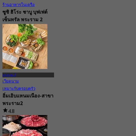
ร้านอาหารในเครือ
ซูชิ ฮิโระ ชาบู บุฟเฟต์
เซ็นทรัล พระราม 2
4.1
116 การจอง
จาก
฿ 941
พระราม 2
เวียดนาม
เหมาะกับครอบครัว
อิ่มเอิบแหนมเนือง-สาขา
พระราม2
4.8
738 การจอง
จาก
฿ 297.5