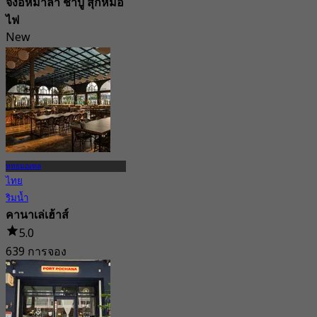
จิงอี้หม่าล่า ชาบู สุกี้หม้อ
ไฟ
New
4.6
จาก
฿ 349
พุทธมณฑล
ไทย
ริมน้ำ
คานาเล่เฮ้าส์
5.0
639 การจอง
จาก
฿ 337.5