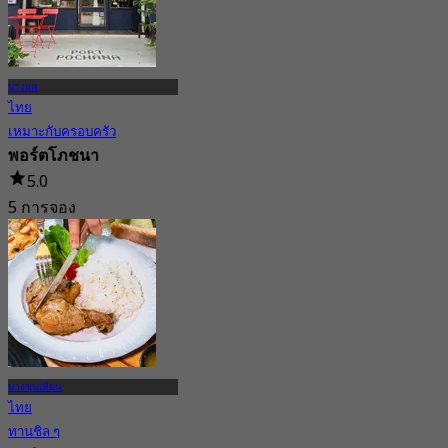
บางแค
ไทย
เหมาะกับครอบครัว
พอร์ตโภชนา
5.0
5 การจอง
จาก
฿ 322.5
บางขุนเทียน
ไทย
ทานชิล ๆ