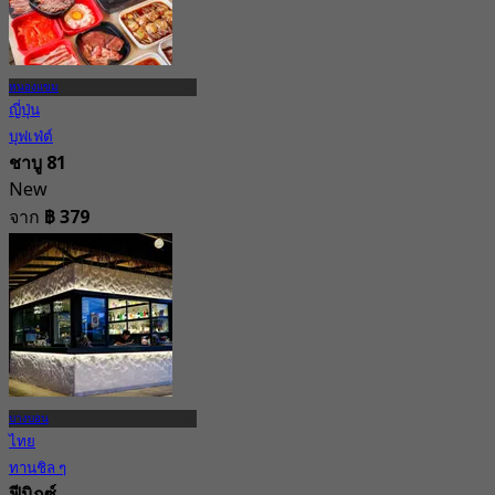
หนองแขม
ญี่ปุ่น
บุฟเฟ่ต์
ชาบู 81
New
จาก
฿ 379
บางบอน
ไทย
ทานชิล ๆ