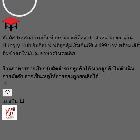
สัมผัสประสบการณ์ติ่มซำฮ่องกงแท้ที่ล่งเปา หัวหมาก จองผ่าน
Hungry Hub รับดีลบุฟเฟ่ต์สุดคุ้มเริ่มต้นเพียง 499 บาท พร้อมเสิร
ติ่มซำสดใหม่และอาหารจีนรสเลิศ
ร้านอาหารอาจเรียกรับมัดจำจากลูกค้าได้ หากลูกค้าไม่ดำเนิน
การมัดจำ อาจเป็นเหตุให้การจองถูกยกเลิกได้
แบ่งปัน