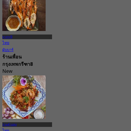
บางกะปิ
ไทย
ผับบาร์
ร้านเพื่อน
กรุงเทพกรีฑา8
New
5.0
จาก
฿ 337.5
รามคำแหง
ไทย