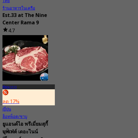
ไทย
ร้านอาหารในเครือ
Est.33 at The Nine
Center Rama 9
4.7
52 การจอง
จาก
฿ 562.5
พัฒนาการ
ลด 17%
ญี่ปุ่น
ฮ็อทพ็อต/ชาบู
ยูแอนด์ไอ พรีเมี่ยมสุกี้
แท็ก
บุฟเฟ่ต์ เดอะไนน์