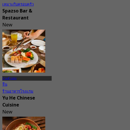
เหมาะกับครอบครัว
Spazso Bar &
Restaurant
New
4.1
จาก
฿ 312.5
รามคำแหง
จีน
ร้านอาหารโรงแรม
Yu He Chinese
Cuisine
New
4.4
จาก
฿ 595