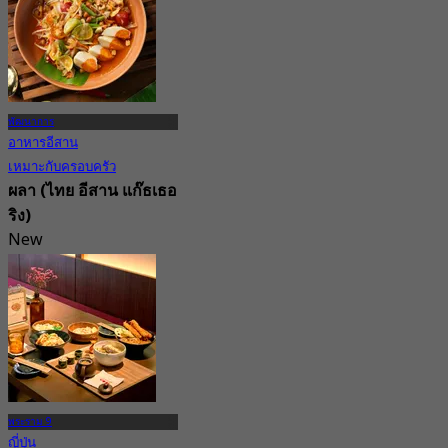
พัฒนาการ
อาหารอีสาน
เหมาะกับครอบครัว
ผลา (ไทย อีสาน แก๊ธเธอ
ริง)
New
5.0
จาก
฿ 472.5
พระราม 9
ญี่ปุ่น