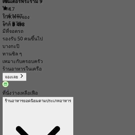
จีน
เซ็นเตอร์พระราม 9
ไทย
4.7
ใกล้ MRT
1.7K การจอง
ใกล้ BTS
จาก
฿ 498
มีที่จอดรถ
รองรับ 50 คนขึ้นไป
บางกะปิ
ทานชิล ๆ
เหมาะกับครอบครัว
ร้านอาหารในเครือ
จองเลย
ที่นั่งว่างเหลือเฟือ
ร้านอาหารยอดนิยมตามประเภทอาหาร