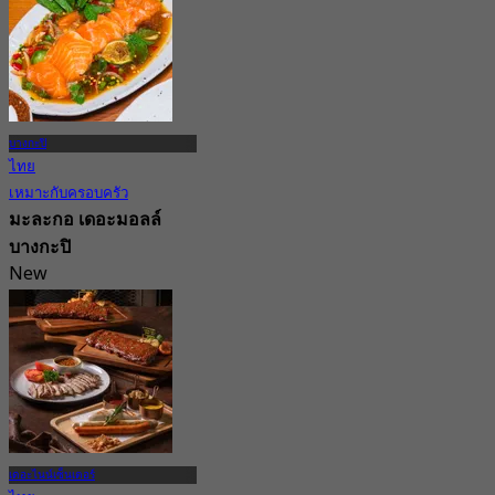
บางกะปิ
ไทย
เหมาะกับครอบครัว
มะละกอ เดอะมอลล์
บางกะปิ
New
จาก
฿ 399
เดอะไนน์เซ็นเตอร์