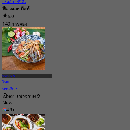
กริลล์/บาร์บีคิว
ฟีด เดอะ บีสท์
5.0
140 การจอง
จาก
฿ 316.66
พระราม 9
ไทย
ทานชิล ๆ
เป็นลาว พระราม 9
New
4.9
จาก
฿ 262.5