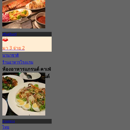
ศรีนครินทร์
มา 3 จ่าย 2
นานาชาติ
ร้านอาหารโรงแรม
ห้องอาหารแกรนด์ คาเฟ่
ณ โรงแรมเดอะ แกรนด์
โฟร์วิงส์
4.8
72 การจอง
จาก
฿ 532.66
สวนหลวง
ไทย