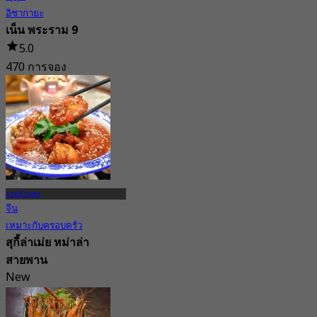
อิซากายะ
เน็น พระราม 9
5.0
470 การจอง
จาก
฿ 295
รามคำแหง
จีน
เหมาะกับครอบครัว
สุกี้ล่าเม่ย ​หม่าล่า
สายพาน
New
จาก
฿ 447.5