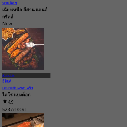
ทานชิล ๆ
เฉียงเหนือ อีสาน แอนด์
กริลล์
New
4.8
จาก
฿ 296.66
สวนหลวง
อียิปต์
เหมาะกับครอบครัว
ไคโร แบงค็อก
4.9
523 การจอง
จาก
฿ 422.5