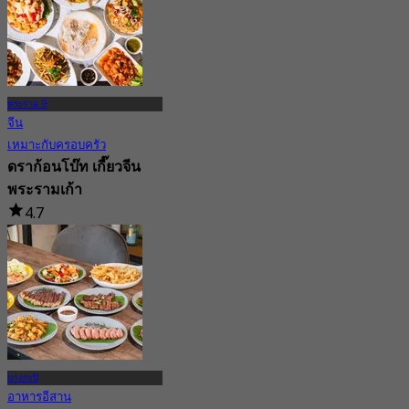
พระราม 9
จีน
เหมาะกับครอบครัว
ดราก้อนโบ๊ท เกี๊ยวจีน
พระรามเก้า
4.7
1.1K การจอง
จาก
฿ 250
บางกะปิ
อาหารอีสาน