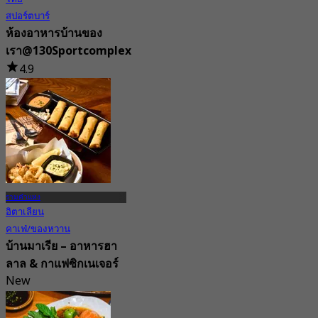
สปอร์ตบาร์
ห้องอาหารบ้านของ
เรา@130Sportcomplex
4.9
333 การจอง
จาก
฿ 295
รามคำแหง
อิตาเลียน
คาเฟ่/ของหวาน
บ้านมาเรีย – อาหารฮา
ลาล & กาแฟซิกเนเจอร์
New
4.8
จาก
฿ 272.5