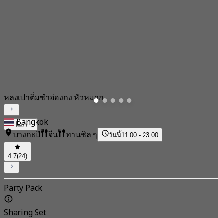
หลงเปาติ่มซำฮ่องกง หัวหมาก
Bangkok
0
บางกะปิ
จีน
ทานชิล ๆ
วันนี้
11:00 - 23:00
4.7
(24)
Party Pack
Sharing Set