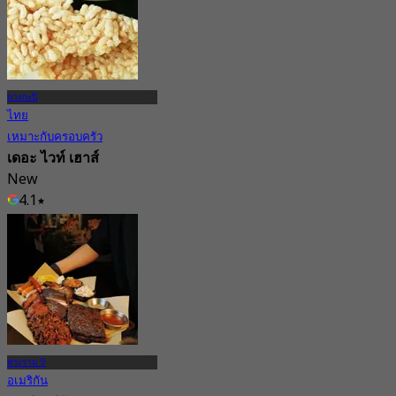
บางกะปิ
ไทย
เหมาะกับครอบครัว
เดอะ ไวท์ เฮาส์
New
4.1
จาก
฿ 312.5
พระราม 9
อเมริกัน