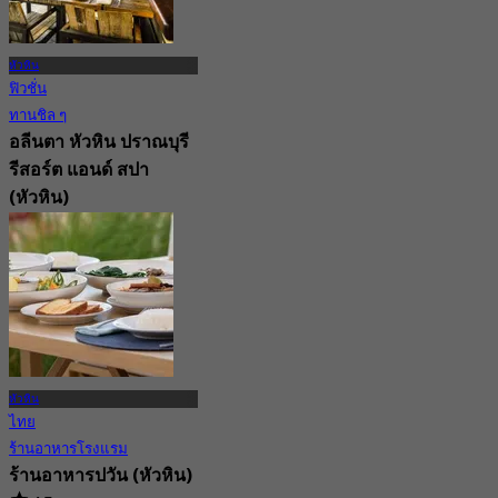
หัวหิน
ฟิวชั่น
ทานชิล ๆ
อลีนตา หัวหิน ปราณบุรี
รีสอร์ต แอนด์ สปา
(หัวหิน)
4.9
148 การจอง
จาก
฿ 799
หัวหิน
ไทย
ร้านอาหารโรงแรม
ร้านอาหารปวัน (หัวหิน)