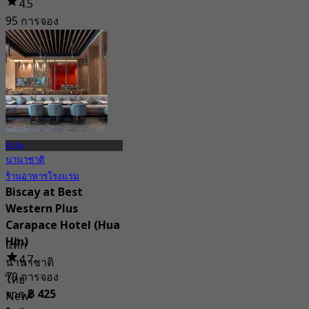
4.5
95 การจอง
จาก
฿ 416.66
หัวหิน
นานาชาติ
ร้านอาหารโรงแรม
Biscay at Best
Western Plus
Carapace Hotel (Hua
Hin)
แท็ก
4.7
นานาชาติ
79 การจอง
ไทย
จาก
฿ 425
New