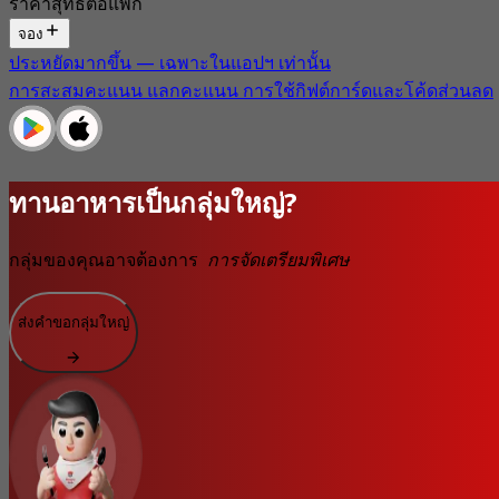
ราคาสุทธิต่อแพ็ก
จอง
ประหยัดมากขึ้น — เฉพาะในแอปฯ เท่านั้น
การสะสมคะแนน แลกคะแนน การใช้กิฟต์การ์ดและโค้ดส่วนลด
ทานอาหารเป็นกลุ่มใหญ่?
กลุ่มของคุณอาจต้องการ
การจัดเตรียมพิเศษ
ส่งคำขอกลุ่มใหญ่