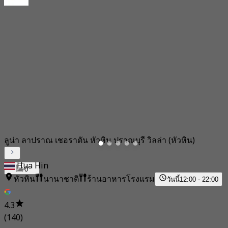
ลูน่า ลาปราณ เชอราตัน หัวหิน ปราณบุรี วิลล่า (หัวหิน)
Hua Hin
0
หัวหิน
นานาชาติ
ร้านอาหารโรงแรม
วันนี้
12:00 - 22:00
4.3
(140)