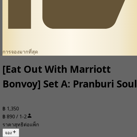
การจองมากที่สุด
[Eat Out With Marriott
Bonvoy] Set A: Pranburi Soul
฿ 1,350
฿ 890 / 1-2
ราคาสุทธิต่อแพ็ก
จอง