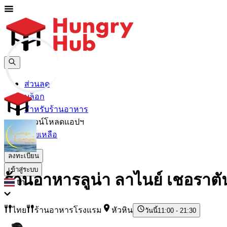
ส่วนลด
บล็อก
สำหรับร้านอาหาร
ดาวน์โหลดแอปฯ
ช่วยเหลือ
ลงทะเบียน
เข้าสู่ระบบ
ร้านอาหารลูน่า ลาไนย์ เชอราตัน
th
ไทย
ร้านอาหารโรงแรม
หัวหิน
วันนี้
11:00 - 21:30