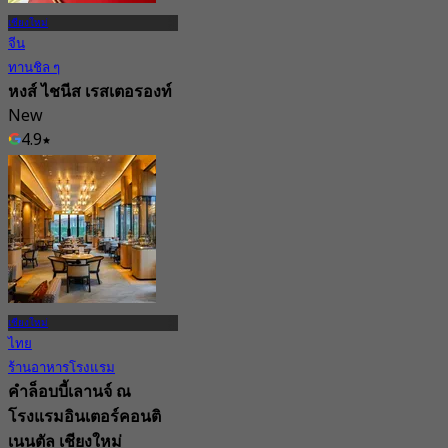
เชียงใหม่
จีน
ทานชิล ๆ
หงส์ ไชนีส เรสเตอรองท์
New
4.9
จาก
฿ 944
เชียงใหม่
ไทย
ร้านอาหารโรงแรม
คำล็อบบี้เลานจ์ ณ
โรงแรมอินเตอร์คอนติ
เนนตัล เชียงใหม่