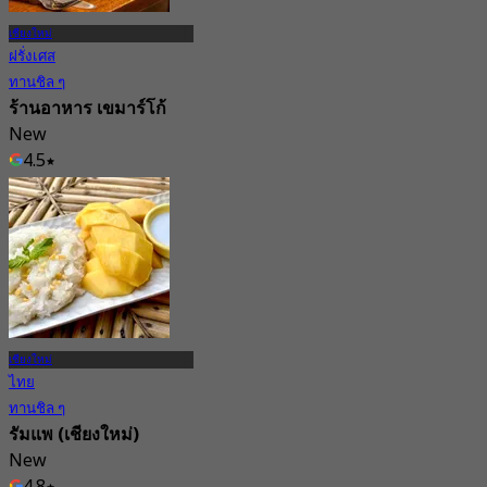
เชียงใหม่
ฝรั่งเศส
ทานชิล ๆ
ร้านอาหาร เขมาร์โก้
New
4.5
จาก
฿ 495
เชียงใหม่
ไทย
ทานชิล ๆ
รัมแพ (เชียงใหม่)
New