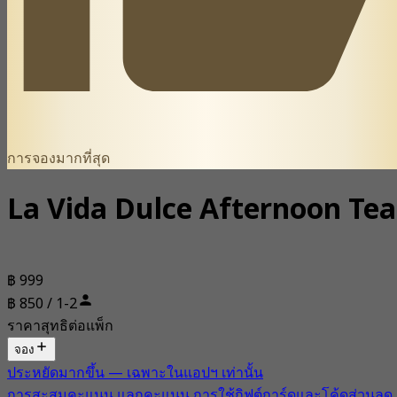
การจองมากที่สุด
La Vida Dulce Afternoon Tea
฿ 999
฿ 850 / 1-2
ราคาสุทธิต่อแพ็ก
จอง
ประหยัดมากขึ้น — เฉพาะในแอปฯ เท่านั้น
การสะสมคะแนน แลกคะแนน การใช้กิฟต์การ์ดและโค้ดส่วนลด