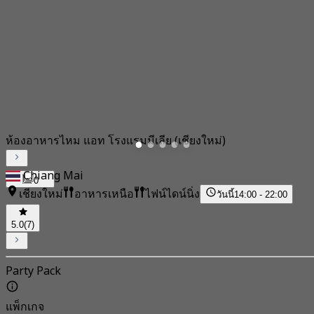
ห้องอาหารไหม แอท โรงแรมมีเลีย (เชียงใหม่)
Chiang Mai
0
เชียงใหม่
อาหารเหนือ
ไฟน์ไดน์นิ่ง
วันนี้
14:00 - 22:00
5.0
(7)
Party Pack
แพ็กเกจ