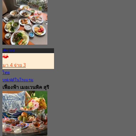
4.8
จาก
฿ 416.66
เชียงใหม่
มา 4 จ่าย 3
ไทย
บุฟเฟ่ต์ในโรงแรม
เฟื่องฟ้า เมอเวนพิค สุริ
วงศ์ (เชียงใหม่)
4.4
130 การจอง
จาก
฿ 262.5