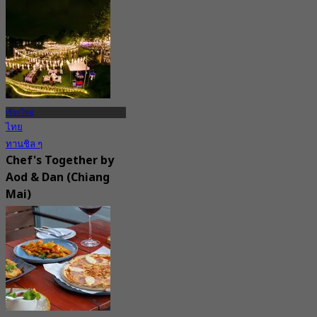
5.0
15 การจอง
จาก
฿ 799
เชียงใหม่
ไทย
ทานชิล ๆ
Chef's Together by
Aod & Dan (Chiang
Mai)
New
4.2
จาก
฿ 516.66