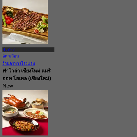
New
4.6
จาก
฿ 890
เชียงใหม่
อิตาเลียน
ร้านอาหารโรงแรม
ฟาโวล่า เชียงใหม่ แมริ
ออท โฮเทล (เชียงใหม่)
New
4.2
จาก
฿ 1,590