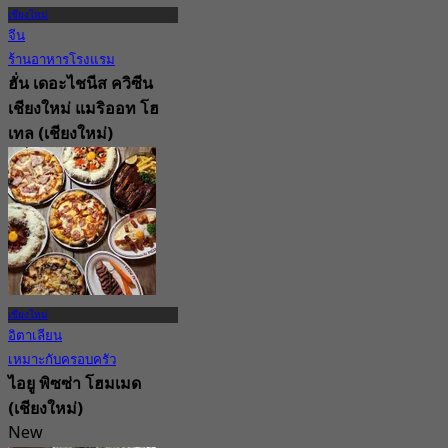
เชียงใหม่
จีน
ร้านอาหารโรงแรม
ฮั่น เดอะไชนีส ควิซีน
เชียงใหม่ แมริออท โฮ
เทล (เชียงใหม่)
New
4.4
จาก
฿ 297.5
เชียงใหม่
อิตาเลียน
เหมาะกับครอบครัว
ไอยู พิซซ่า โฮมเมด
(เชียงใหม่)
New