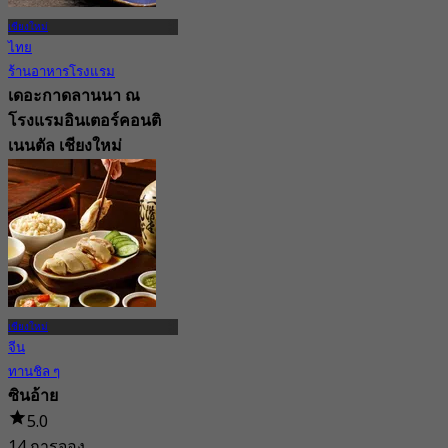
เชียงใหม่
ไทย
ร้านอาหารโรงแรม
เดอะกาดลานนา ณ
โรงแรมอินเตอร์คอนติ
เนนตัล เชียงใหม่
New
4.9
จาก
฿ 625
เชียงใหม่
จีน
ทานชิล ๆ
ซินอ้าย
5.0
14 การจอง