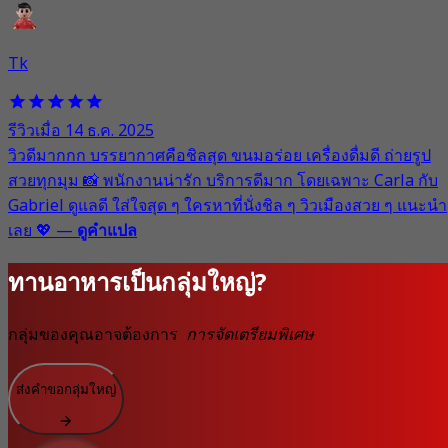
Tk
รีวิวเมื่อ 14 ธ.ค. 2025
วิวดีมากกก บรรยากาศคือชิลสุด ขนมอร่อย เครื่องดื่มดี ถ่ายรูป
สวยทุกมุม 📸 พนักงานน่ารัก บริการดีมาก โดยเฉพาะ Carla กับ
Gabriel ดูแลดี ใส่ใจสุด ๆ ใครหาที่นั่งชิล ๆ วิวเมืองสวย ๆ แนะนำ
เลย 💖
—
ดูคำแปล
ทานอาหารเป็นกลุ่มใหญ่?
กลุ่มของคุณอาจต้องการ
การจัดเตรียมพิเศษ
ส่งคำขอกลุ่มใหญ่