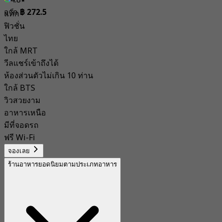
4.8
จาก
฿ 272.5
แท็ก
ฟิวชั่น
ไทย
ใกล้ MRT
วีลแชร์เข้าถึงได้
ห้องส่วนตัวไม่เกิน 10 ท่าน
ใกล้ BTS
วิวสวยงาม
อาหารเหนือ
มีที่จอดรถ
ฟรี Wi-Fi
จองเลย
ร้านอาหารยอดนิยมตามประเภทอาหาร