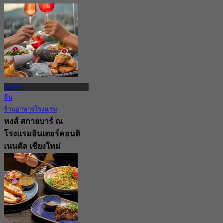
New
4.9
จาก
฿ 625
เชียงใหม่
จีน
ร้านอาหารโรงแรม
หงส์ สกายบาร์ ณ
โรงแรมอินเตอร์คอนติ
เนนตัล เชียงใหม่
New
4.9
จาก
฿ 337.5