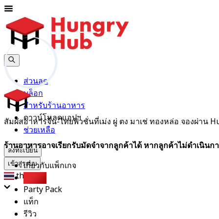
ส่วนลด
บล็อก
สำหรับร้านอาหาร
ดาวน์โหลดแอปฯ
สัมผัสอาหารจีน-ไทยฟิวชั่นที่เม่ง ผู่ ตง มาเช่ ทองหล่อ จองผ่า
ช่วยเหลือ
ร้านอาหารอาจเรียกรับมัดจำจากลูกค้าได้ หากลูกค้าไม่ดำเนินกา
ลงทะเบียน
เกี่ยวกับแพ็กเกจ
เข้าสู่ระบบ
th
บุฟเฟต์
Party Pack
แท็ก
รีวิว