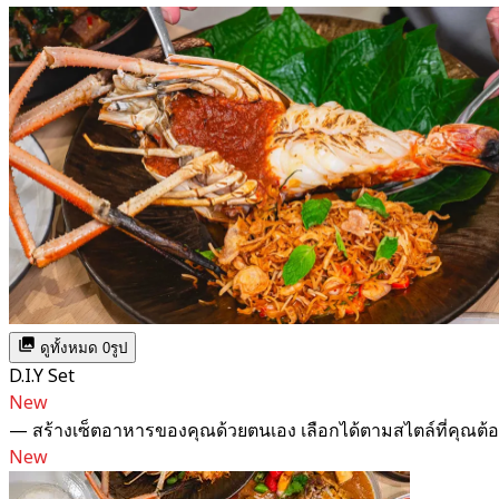
ดูทั้งหมด 0รูป
D.I.Y Set
New
— สร้างเซ็ตอาหารของคุณด้วยตนเอง เลือกได้ตามสไตล์ที่คุณต้
New