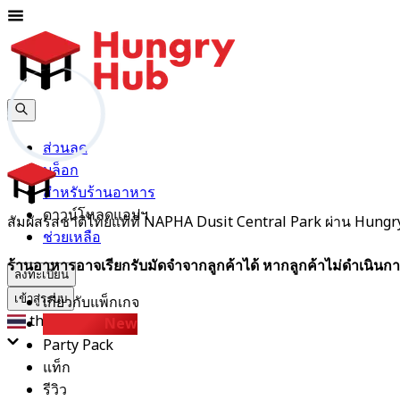
ส่วนลด
บล็อก
สำหรับร้านอาหาร
ดาวน์โหลดแอปฯ
สัมผัสรสชาติไทยแท้ที่ NAPHA Dusit Central Park ผ่าน Hungr
ช่วยเหลือ
ร้านอาหารอาจเรียกรับมัดจำจากลูกค้าได้ หากลูกค้าไม่ดำเนินกา
ลงทะเบียน
เกี่ยวกับแพ็กเกจ
เข้าสู่ระบบ
th
D.I.Y Set
New
Party Pack
แท็ก
รีวิว