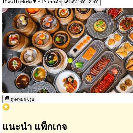
จีน
บุฟเฟ่ต์
BTS เอกมัย
วันนี้
11:00 - 21:00
ดูทั้งหมด 0รูป
แนะนำ แพ็กเกจ