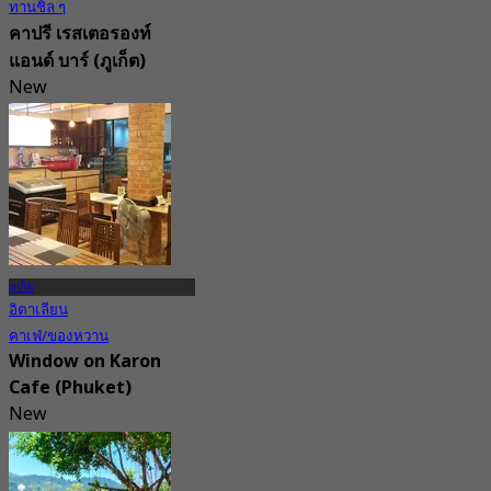
ทานชิล ๆ
คาปรี เรสเตอรองท์
แอนด์ บาร์ (ภูเก็ต)
New
3.2
จาก
฿ 425
ภูเก็ต
อิตาเลียน
คาเฟ่/ของหวาน
Window on Karon
Cafe (Phuket)
New
3.9
จาก
฿ 362.5