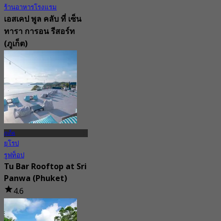
ร้านอาหารโรงแรม
เอสเคป พูล คลับ ที่ เซ็น
ทารา การอน รีสอร์ท
(ภูเก็ต)
New
จาก
฿ 637.5
ภูเก็ต
ยุโรป
รูฟท็อป
Tu Bar Rooftop at Sri
Panwa (Phuket)
4.6
1.3K การจอง
จาก
฿ 1,395