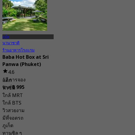
ภูเก็ต
นานาชาติ
ร้านอาหารโรงแรม
Baba Hot Box at Sri
Panwa (Phuket)
4.6
12 การจอง
แท็ก
จาก
฿ 995
ฟิวชั่น
ใกล้ MRT
ใกล้ BTS
วิวสวยงาม
มีที่จอดรถ
ภูเก็ต
ทานชิล ๆ