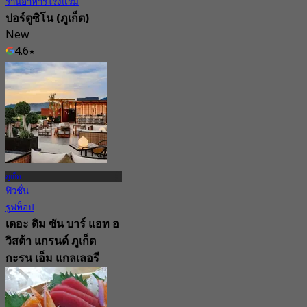
ร้านอาหารโรงแรม
ปอร์ตูซิโน (ภูเก็ต)
New
4.6
จาก
฿ 530
ภูเก็ต
ฟิวชั่น
รูฟท็อป
เดอะ ดิม ซัน บาร์ แอท อ
วิสต้า แกรนด์ ภูเก็ต
กะรน เอ็ม แกลเลอรี
คอลเลกชัน (ภูเก็ต)
New