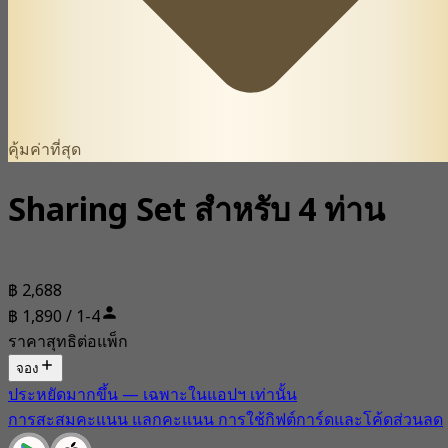
คุ้มค่าที่สุด
Sharing Set สำหรับ 4 ท่าน
฿ 2,688
฿ 1,890 / 1-4
ราคาสุทธิต่อแพ็ก
จอง
ประหยัดมากขึ้น — เฉพาะในแอปฯ เท่านั้น
การสะสมคะแนน แลกคะแนน การใช้กิฟต์การ์ดและโค้ดส่วนลด