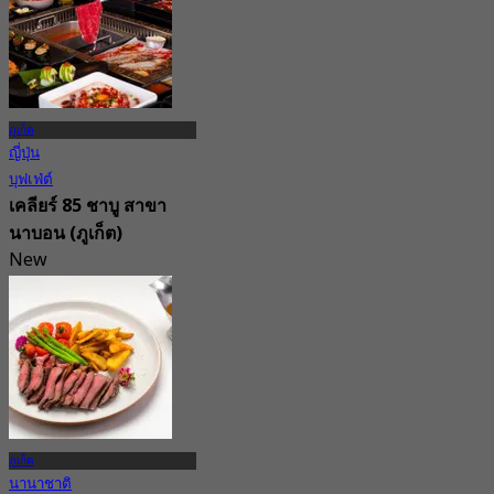
ภูเก็ต
ญี่ปุ่น
บุฟเฟ่ต์
เคลียร์ 85 ชาบู สาขา
นาบอน (ภูเก็ต)
New
4.9
จาก
฿ 698
ภูเก็ต
นานาชาติ