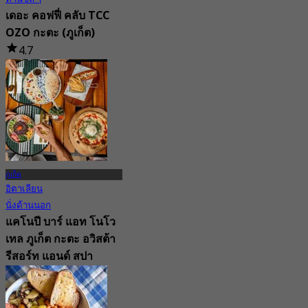
เดอะ คอฟฟี่ คลับ TCC
OZO กะตะ (ภูเก็ต)
4.7
196 การจอง
จาก
฿ 422.5
ภูเก็ต
อิตาเลียน
นั่งด้านนอก
แคโนปี บาร์ แอท โนโว
เทล ภูเก็ต กะตะ อวิสต้า
รีสอร์ท แอนด์ สปา
(ภูเก็ต)
New
4.9