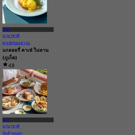
ภูเก็ต
นานาชาติ
คาเฟ่/ของหวาน
แกลลอรี่ คาเฟ่ ในหาน
(ภูเก็ต)
4.8
28 การจอง
จาก
฿ 430
ภูเก็ต
นานาชาติ
นั่งด้านนอก