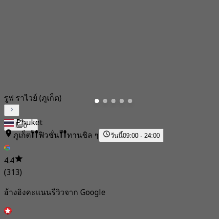
รูฟ ราไวย์ (ภูเก็ต)
Phuket
0
ภูเก็ต
ฟิวชั่น
ทานชิล ๆ
วันนี้
09:00 - 24:00
4.4
(313)
อ้างอิงคะแนนรีวิวจาก Google