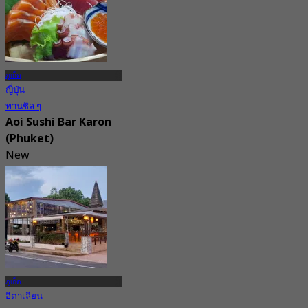
5.0
จาก
฿ 1,299
ภูเก็ต
ญี่ปุ่น
ทานชิล ๆ
Aoi Sushi Bar Karon
(Phuket)
New
จาก
฿ 447.5
ภูเก็ต
อิตาเลียน