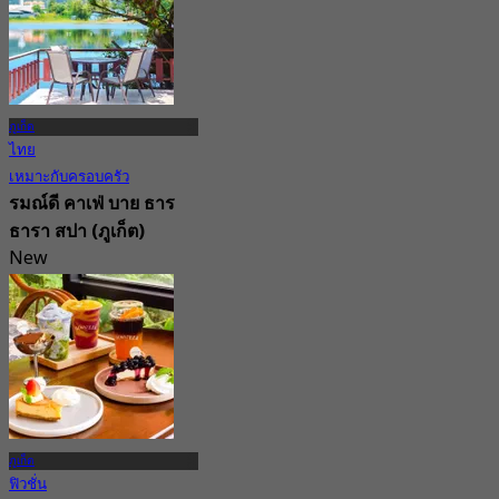
ภูเก็ต
ไทย
เหมาะกับครอบครัว
รมณ์ดี คาเฟ่ บาย ธาร
ธารา สปา (ภูเก็ต)
New
4.9
จาก
฿ 350
ภูเก็ต
ฟิวชั่น