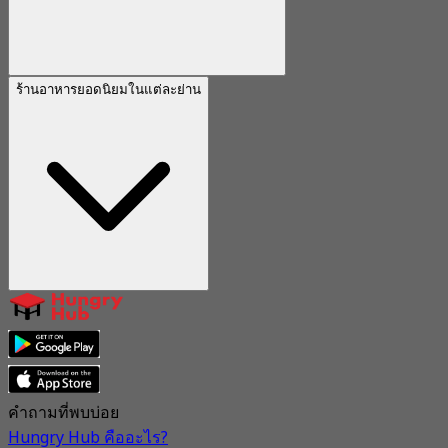
ร้านอาหารยอดนิยมในแต่ละย่าน
คำถามที่พบบ่อย
Hungry Hub คืออะไร?