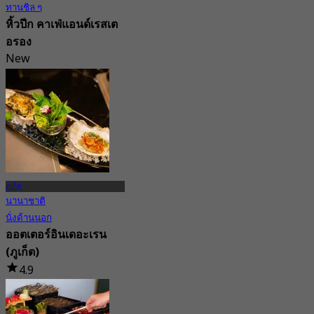
ทานชิล ๆ
หิ้วปีก คาเฟ่แอนด์เรสเต
อรอง
New
4.4
จาก
฿ 296.66
ภูเก็ต
นานาชาติ
นั่งด้านนอก
ออตเตอร์อินเดอะเรน
(ภูเก็ต)
4.9
153 การจอง
จาก
฿ 316.66