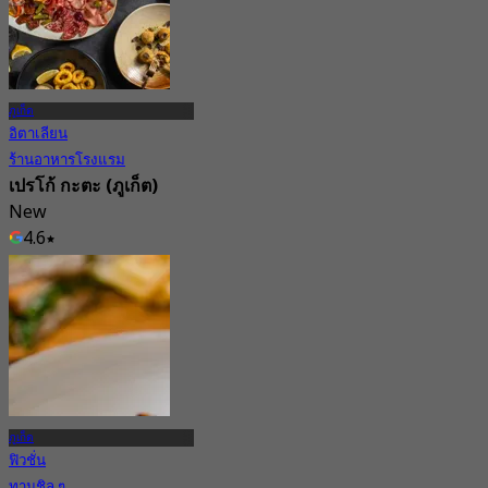
ภูเก็ต
อิตาเลียน
ร้านอาหารโรงแรม
เปรโก้ กะตะ (ภูเก็ต)
New
4.6
จาก
฿ 563.33
ภูเก็ต
ฟิวชั่น
ทานชิล ๆ