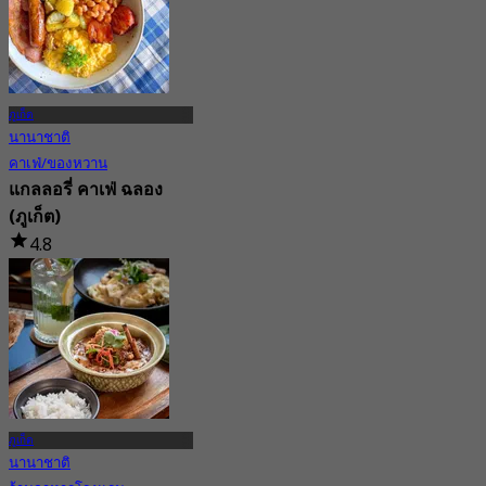
จาก
฿ 2,250
ภูเก็ต
นานาชาติ
คาเฟ่/ของหวาน
แกลลอรี่ คาเฟ่ ฉลอง
(ภูเก็ต)
4.8
22 การจอง
จาก
฿ 430
ภูเก็ต
นานาชาติ