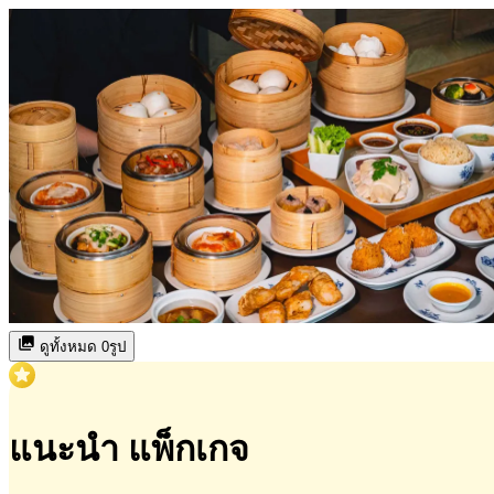
ดูทั้งหมด 0รูป
แนะนำ แพ็กเกจ