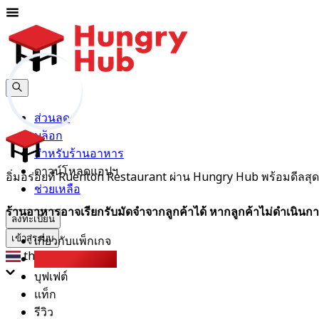
ส่วนลด
บล็อก
สำหรับร้านอาหาร
ดาวน์โหลดแอปฯ
อิ่มอร่อยที่ Ruenton Restaurant ผ่าน Hungry Hub พร้อมดีลสุ
ช่วยเหลือ
ร้านอาหารอาจเรียกรับมัดจำจากลูกค้าได้ หากลูกค้าไม่ดำเนินกา
ลงทะเบียน
เกี่ยวกับแพ็กเกจ
เข้าสู่ระบบ
th
การจองมากที่สุด
บุฟเฟต์
แท็ก
รีวิว