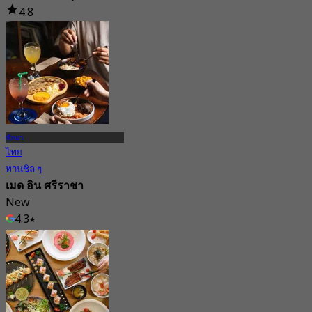
4.8
355 การจอง
จาก
฿ 499
พัทยา
ไทย
ทานชิล ๆ
เมด อิน ศรีราชา
New
4.3
จาก
฿ 172.5