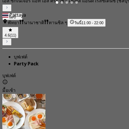
เอส ซิกเนเจอร์ แอท เอส ศรีราชา โฮเทล แอนด์ เรสซิเดนซ์ (ชลบุร
Pattaya
0
พัทยา
นานาชาติ
ทานชิล ๆ
วันนี้
11:00 - 22:00
4.6
(11)
บุฟเฟต์
Party Pack
บุฟเฟต์
มื้อเช้า