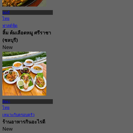
ชลบุรี
ไทย
ฟาสต์ฟู้ด
ลิ้ม ต้มเลือดหมู ศรีราชา
(ชลบุรี)
New
จาก
฿ 370
พัทยา
ไทย
เหมาะกับครอบครัว
ร้านอาหารกินอะไรดี
New