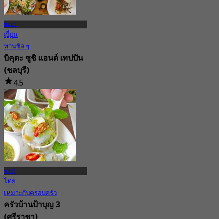
พัทยา
ญี่ปุ่น
ทานชิล ๆ
บิคุตะ ซูชิ แอนด์ เทปปัน
(ชลบุรี)
4.5
47 การจอง
จาก
฿ 574.5
ชลบุรี
ไทย
เหมาะกับครอบครัว
ครัวบ้านป้าบุญ 3
(ศรีราชา)