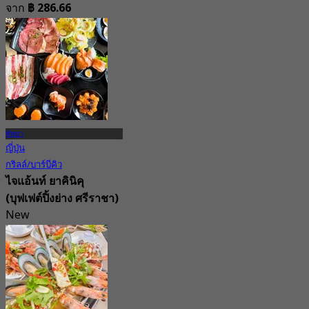
จาก
฿ 286.66
พัทยา
ญี่ปุ่น
กริลล์/บาร์บีคิว
ไจแอ้นท์ ยาคินิคุ
(บุฟเฟต์ปิ้งย่าง ศรีราชา)
New
4.5
จาก
฿ 499