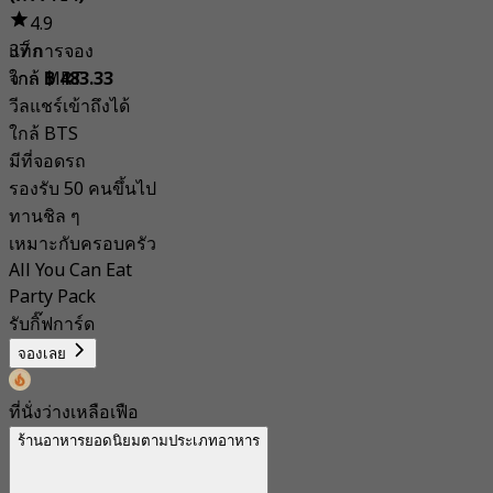
4.9
แท็ก
37 การจอง
ใกล้ MRT
จาก
฿ 483.33
วีลแชร์เข้าถึงได้
ใกล้ BTS
มีที่จอดรถ
รองรับ 50 คนขึ้นไป
ทานชิล ๆ
เหมาะกับครอบครัว
All You Can Eat
Party Pack
รับกิ๊ฟการ์ด
จองเลย
ที่นั่งว่างเหลือเฟือ
ร้านอาหารยอดนิยมตามประเภทอาหาร