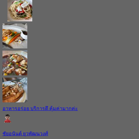
อาหารอร่อย บริการดึ คุ้มค่ามากค่ะ
ชัยอนันต์ ยุวพัฒนวงศ์