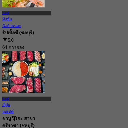
ชลบุรี
ฟิวชั่น
นั่งด้านนอก
ริปเปิ้ลซี (ชลบุรี)
5.0
61 การจอง
จาก
฿ 516.66
ชลบุรี
ญี่ปุ่น
บุฟเฟ่ต์
ชาบู ปุ๊โกะ สาขา
ศรีราชา (ชลบุรี)