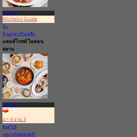
ไอคอนสยาม
Michelin Guide
จีน
ร้านอาหารในเครือ
แคมส์โรสต์ ไอคอน
สยาม
4.8
1.1K การจอง
จาก
฿ 425
ไอคอนสยาม
มา 4 จ่าย 3
สิงคโปร์
เหมาะกับครอบครัว