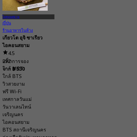
ไอคอนสยาม
ญี่ปุ่น
ร้านอาหารในห้าง
เกียวโต อุจิ ซาเรียว
ไอคอนสยาม
4.5
แท็ก
292 การจอง
ใกล้ MRT
จาก
฿ 530
ใกล้ BTS
วิวสวยงาม
ฟรี Wi-Fi
เทศกาลวันแม่
วันวาเลนไทน์
เจริญนคร
ไอคอนสยาม
BTS สถานีเจริญนคร