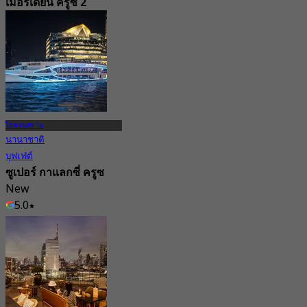
เมอริเดียน ครูซ 2
3.9
1.3K การจอง
จาก
฿ 599
ไอคอนสยาม
นานาชาติ
บุฟเฟ่ต์
ซูเปอร์ กาแลกซี่ ครูซ
New
5.0
จาก
฿ 1,700