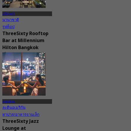
เจริญนคร
นานาชาติ
รูฟท็อป
ThreeSixty Rooftop
Bar at Millennium
Hilton Bangkok
4.8
2.2K การจอง
จาก
฿ 899
คลองสาน
ละตินอเมริกัน
ทาปาส/อาหารจานเล็ก
ThreeSixty Jazz
Lounge at