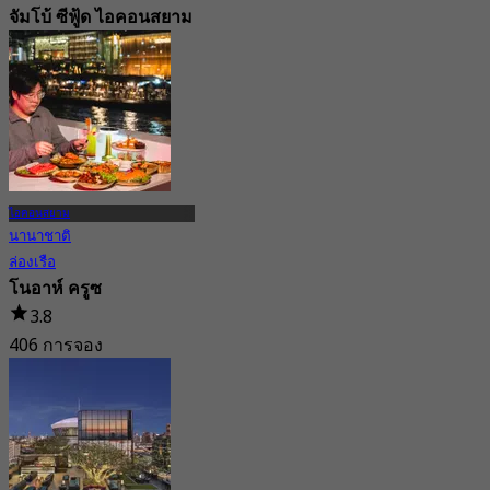
จัมโบ้ ซีฟู้ด ไอคอนสยาม
4.6
15.6K การจอง
จาก
฿ 548
ไอคอนสยาม
นานาชาติ
ล่องเรือ
โนอาห์ ครูซ
3.8
406 การจอง
จาก
฿ 890