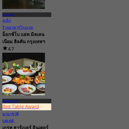
เจริญนคร
สเต็ก
ร้านอาหารโรงแรม
อ็อกซ์โบ แอท มิลเลน
เนียม ฮิลตัน กรุงเทพฯ
4.7
367 การจอง
จาก
฿ 500
ไอคอนสยาม
Red Table Award
นานาชาติ
บุฟเฟ่ต์
เกรท ฮาร์เบอร์ อินเตอร์