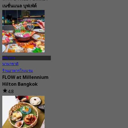
เนชั่นแนล บุฟเฟ่ต์
4.7
91.4K การจอง
จาก
฿ 999
เจริญนคร
นานาชาติ
ร้านอาหารโรงแรม
FLOW at Millennium
Hilton Bangkok
4.8
3.5K การจอง
จาก
฿ 1,800