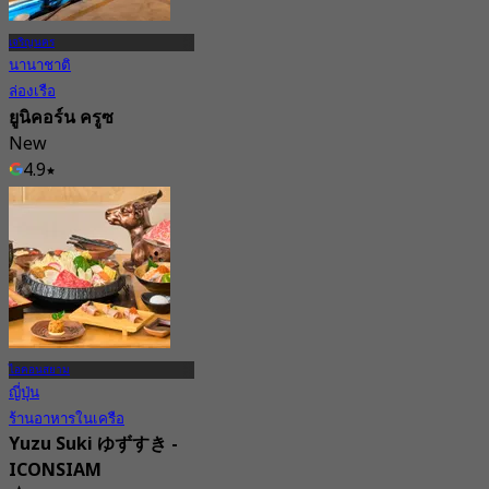
เจริญนคร
นานาชาติ
ล่องเรือ
ยูนิคอร์น ครูซ
New
4.9
จาก
฿ 899
ไอคอนสยาม
ญี่ปุ่น
ร้านอาหารในเครือ
Yuzu Suki ゆずすき -
ICONSIAM