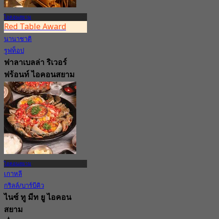
ไอคอนสยาม
Red Table Award
นานาชาติ
รูฟท็อป
ฟาลาเบลล่า ริเวอร์
ฟร้อนท์ ไอคอนสยาม
4.5
22.4K การจอง
จาก
฿ 569
ไอคอนสยาม
เกาหลี
กริลล์/บาร์บีคิว
ไนซ์ ทู มีท ยู ไอคอน
สยาม