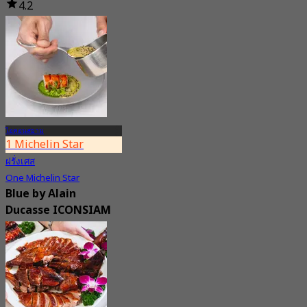
4.2
62 การจอง
จาก
฿ 830
ไอคอนสยาม
1 Michelin Star
ฝรั่งเศส
One Michelin Star
Blue by Alain
Ducasse ICONSIAM
New
4.5
จาก
฿ 4,500