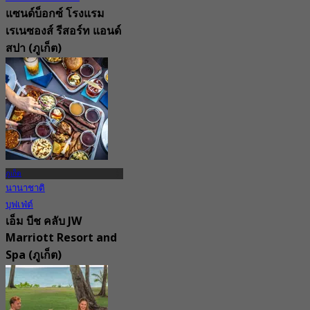
แซนด์บ็อกซ์ โรงแรม
เรเนซองส์ รีสอร์ท แอนด์
สปา (ภูเก็ต)
4.7
116 การจอง
จาก
฿ 530
ภูเก็ต
นานาชาติ
บุฟเฟ่ต์
เอ็ม บีช คลับ JW
Marriott Resort and
Spa (ภูเก็ต)
4.9
148 การจอง
จาก
฿ 795