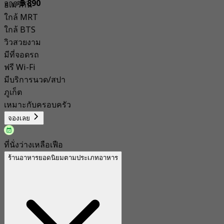
จาก
฿ 890
อเมริกัน
ใกล้ MRT
ใกล้ BTS
วิวสวยงาม
มีที่จอดรถ
ฟรี Wi-Fi
มีบริการนวด/สปา
ภูเก็ต
เหมาะกับครอบครัว
จองเลย
ที่นั่งว่างเหลือเฟือ
ร้านอาหารยอดนิยมตามประเภทอาหาร