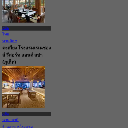
ภูเก็ต
ไทย
ทานชิล ๆ
ตะเกียง โรงแรมเรเนซอง
ส์ รีสอร์ท แอนด์ สปา
(ภูเก็ต)
4.7
375 การจอง
จาก
฿ 795
ภูเก็ต
นานาชาติ
ร้านอาหารโรงแรม