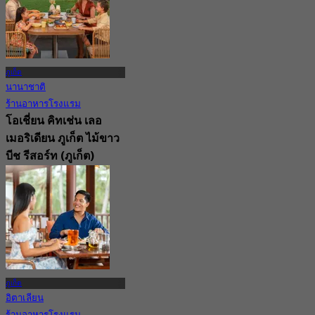
ภูเก็ต
นานาชาติ
ร้านอาหารโรงแรม
โอเชี่ยน คิทเช่น เลอ
เมอริเดียน ภูเก็ต ไม้ขาว
บีช รีสอร์ท (ภูเก็ต)
New
4.6
จาก
฿ 445
ภูเก็ต
อิตาเลียน