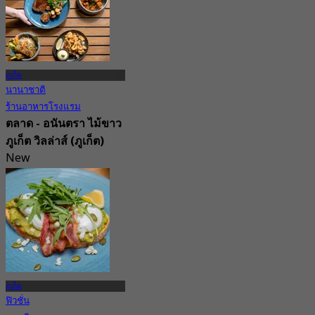
จาก
฿ 1,045
ภูเก็ต
นานาชาติ
ร้านอาหารโรงแรม
ตลาด - อนันตรา ไม้ขาว
ภูเก็ต วิลล่าส์ (ภูเก็ต)
New
จาก
฿ 575
ภูเก็ต
ฟิวชั่น