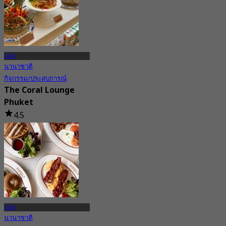
ภูเก็ต
นานาชาติ
กิจกรรม/ประสบการณ์
The Coral Lounge
Phuket
4.5
198 การจอง
จาก
฿ 650
ภูเก็ต
นานาชาติ