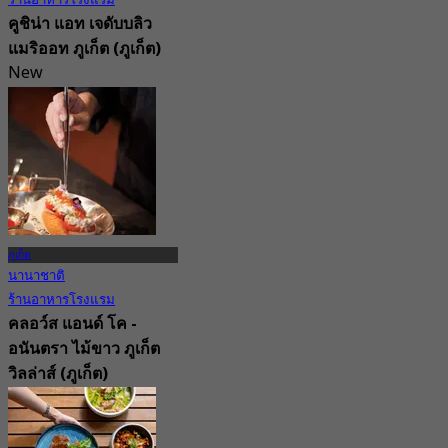
ร้านอาหารโรงแรม
คูชิน่า แอท เจดับบลิว
แมริออท ภูเก็ต (ภูเก็ต)
New
4.5
จาก
฿ 890
ภูเก็ต
นานาชาติ
ร้านอาหารโรงแรม
คลอว์ส แอนด์ โค -
อนันตรา ไม้ขาว ภูเก็ต
วิลล่าส์ (ภูเก็ต)
5.0
30 การจอง