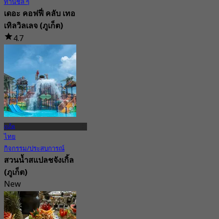
ทานชิล ๆ
เดอะ คอฟฟี่ คลับ เทอ
เทิลวิลเลจ (ภูเก็ต)
4.7
375 การจอง
จาก
฿ 422.5
ภูเก็ต
ไทย
กิจกรรม/ประสบการณ์
สวนน้ำสแปลชจังเกิ้ล
(ภูเก็ต)
New
4.3
จาก
฿ 750