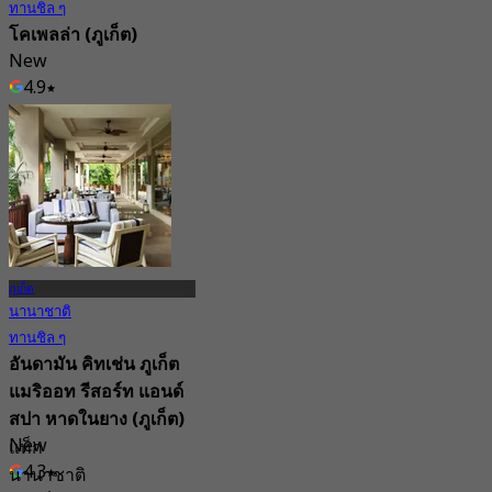
ทานชิล ๆ
โคเพลล่า (ภูเก็ต)
New
4.9
จาก
฿ 317.5
ภูเก็ต
นานาชาติ
ทานชิล ๆ
อันดามัน คิทเช่น ภูเก็ต
แมริออท รีสอร์ท แอนด์
สปา หาดในยาง (ภูเก็ต)
New
แท็ก
4.3
นานาชาติ