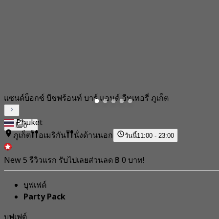
แซนด์บ็อกซ์ บีชฟร้อนท์ บาร์ แอนด์ อีทเทอรี่ ภูเก็ต
Phuket
0
ภูเก็ต
อเมริกัน
นั่งด้านนอก
วันนี้
11:00 - 23:00
New 5 รีวิวแรก รับไปเลยส่วนลด ฿ 0 บาท!
บุฟเฟต์
Party Pack
บุฟเฟต์