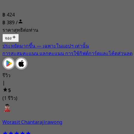
฿ 424
฿ 389 /
ราคาสุทธิต่อท่าน
จอง
ประหยัดมากขึ้น — เฉพาะในแอปฯ เท่านั้น
การสะสมคะแนน แลกคะแนน การใช้กิฟต์การ์ดและโค้ดส่วนลด
รีวิว
|
5
(1 รีวิว)
Worasit Chantarajirawong