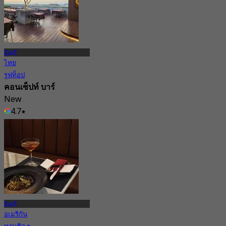
มีนบุรี
ไทย
รูฟท็อป
คอนเซ็ปท์ บาร์
New
4.7
จาก
฿ 300
มีนบุรี
อเมริกัน