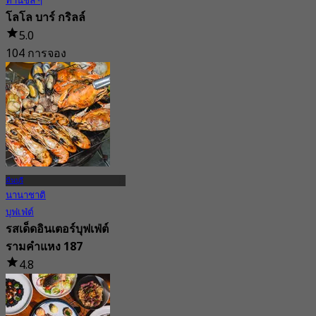
ทานชิล ๆ
โลโล บาร์ กริลล์
5.0
104 การจอง
จาก
฿ 437.5
มีนบุรี
นานาชาติ
บุฟเฟ่ต์
รสเด็ดอินเตอร์บุฟเฟ่ต์
รามคำแหง 187
4.8
325 การจอง
จาก
฿ 259