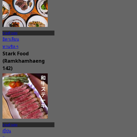
รามคำแหง
อิตาเลียน
ทานชิล ๆ
Stark Food
(Ramkhamhaeng
142)
New
4.9
จาก
฿ 330
รามคำแหง
ญี่ปุ่น