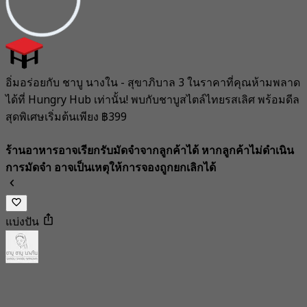
อิ่มอร่อยกับ ชาบู นางใน - สุขาภิบาล 3 ในราคาที่คุณห้ามพลาด
ได้ที่ Hungry Hub เท่านั้น! พบกับชาบูสไตล์ไทยรสเลิศ พร้อมดีล
สุดพิเศษเริ่มต้นเพียง ฿399
ร้านอาหารอาจเรียกรับมัดจำจากลูกค้าได้ หากลูกค้าไม่ดำเนิน
การมัดจำ อาจเป็นเหตุให้การจองถูกยกเลิกได้
แบ่งปัน