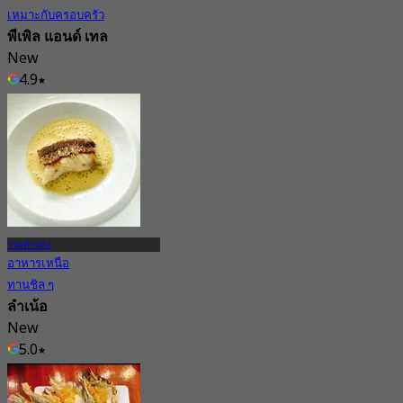
เหมาะกับครอบครัว
พีเพิล แอนด์ เทล
New
4.9
จาก
฿ 372.5
รามคำแหง
อาหารเหนือ
ทานชิล ๆ
ลำเน้อ
New
5.0
จาก
฿ 1,690