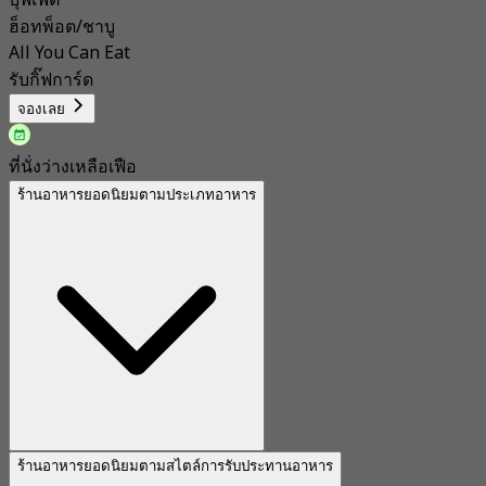
บุฟเฟ่ต์
ฮ็อทพ็อต/ชาบู
All You Can Eat
รับกิ๊ฟการ์ด
จองเลย
ที่นั่งว่างเหลือเฟือ
ร้านอาหารยอดนิยมตามประเภทอาหาร
ร้านอาหารยอดนิยมตามสไตล์การรับประทานอาหาร