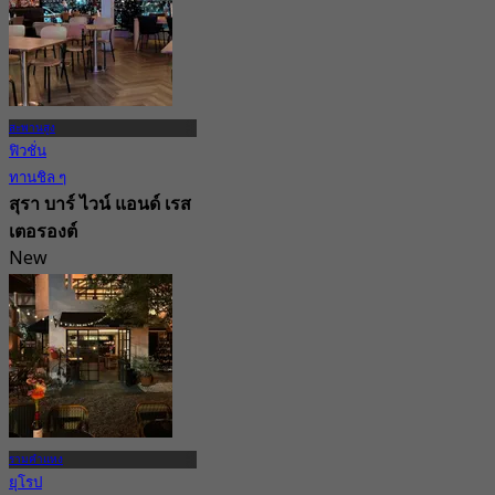
สะพานสูง
ฟิวชั่น
ทานชิล ๆ
สุรา บาร์ ไวน์ แอนด์ เรส
เตอรองต์
New
4.8
จาก
฿ 322.5
รามคำแหง
ยุโรป