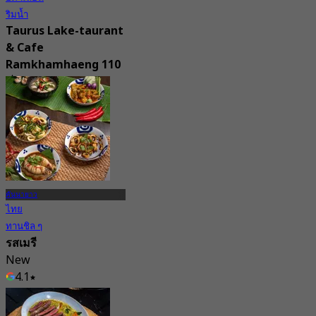
ริมน้ำ
Taurus Lake-taurant
& Cafe
Ramkhamhaeng 110
4.9
90 การจอง
จาก
฿ 549.5
คันนายาว
ไทย
ทานชิล ๆ
รสเมรี
New
4.1
จาก
฿ 363.33