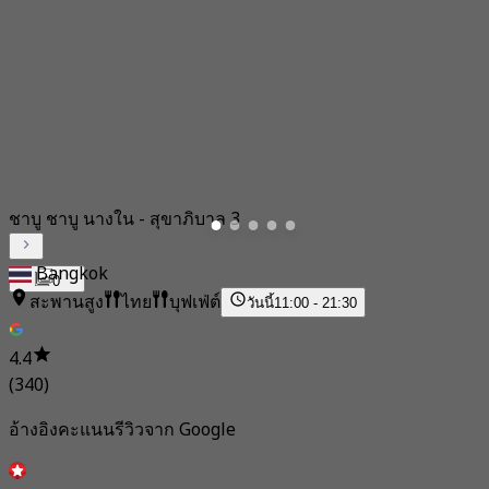
ชาบู ชาบู นางใน - สุขาภิบาล 3
Bangkok
0
สะพานสูง
ไทย
บุฟเฟ่ต์
วันนี้
11:00 - 21:30
4.4
(340)
อ้างอิงคะแนนรีวิวจาก Google