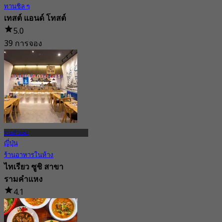
ทานชิล ๆ
เทสต์ แอนด์ โทสต์
5.0
39 การจอง
จาก
฿ 375
รามคำแหง
ญี่ปุ่น
ร้านอาหารในห้าง
ไทเรียว ซูชิ สาขา
รามคำแหง
4.1
จาก
฿ 1,199