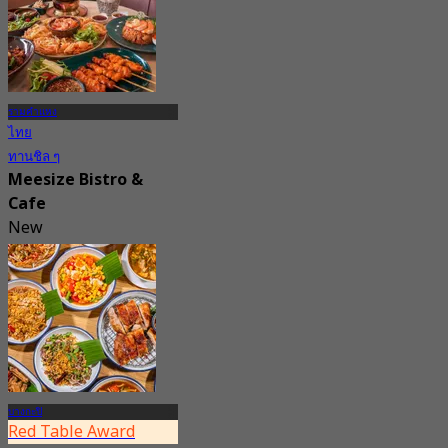
รามคำแหง
ไทย
ทานชิล ๆ
Meesize Bistro &
Cafe
New
4.6
จาก
฿ 297.5
บางกะปิ
Red Table Award