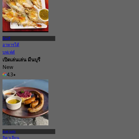
มีนบุรี
อาหารใต้
บุฟเฟ่ต์
เปิดเล่นเล่น มีนบุรี
New
4.3
จาก
฿ 468
สะพานสูง
อิตาเลียน