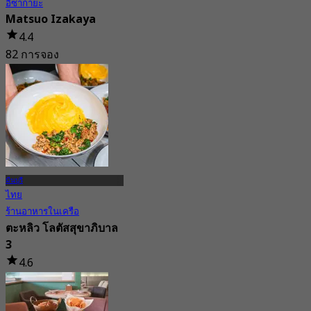
อิซากายะ
Matsuo Izakaya
4.4
82 การจอง
จาก
฿ 316.66
มีนบุรี
ไทย
ร้านอาหารในเครือ
ตะหลิว โลตัสสุขาภิบาล
3
4.6
66 การจอง
จาก
฿ 224.75