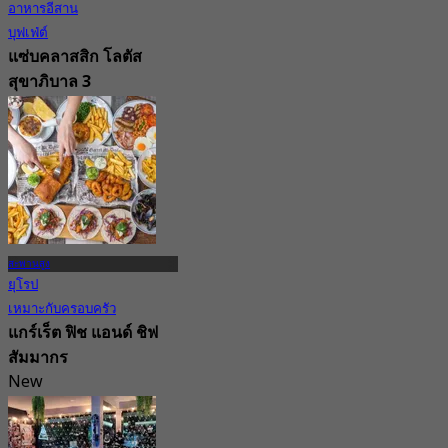
อาหารอีสาน
บุฟเฟ่ต์
แซ่บคลาสสิก โลตัส
สุขาภิบาล 3
4.7
1.3K การจอง
จาก
฿ 224.75
สะพานสูง
ยุโรป
เหมาะกับครอบครัว
แกร์เร็ต ฟิช แอนด์ ชิฟ
สัมมากร
New
4.6
จาก
฿ 450