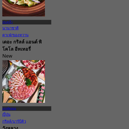
ประตูน้ำ
นานาชาติ
คาเฟ่/ของหวาน
เดอะ กริลล์ แอนด์ พิ
โคโล อีทเทอรี่
New
5.0
จาก
฿ 425
บรรทัดทอง
ญี่ปุ่น
กริลล์/บาร์บีคิว
วังหลวง