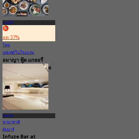
ประตูน้ำ
ลด 37%
ไทย
บุฟเฟ่ต์ในโรงแรม
อมาญา ฟู้ด แกลอรี่
โรงแรม อมารี กรุงเทพ
4.6
5K การจอง
จาก
฿ 999
พญาไท
นานาชาติ
ผับบาร์
Infuze Bar at