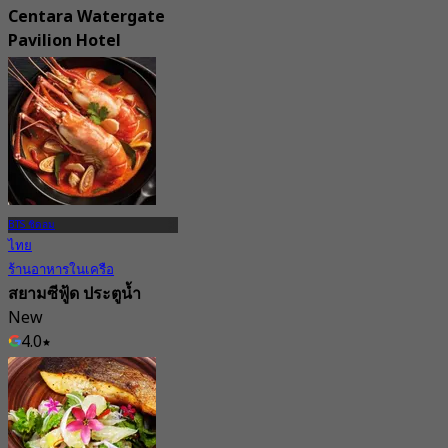
Centara Watergate
Pavilion Hotel
New
จาก
฿ 500
BTS ชิดลม
ไทย
ร้านอาหารในเครือ
สยามซีฟู้ด ประตูน้ำ
New
4.0
จาก
฿ 685