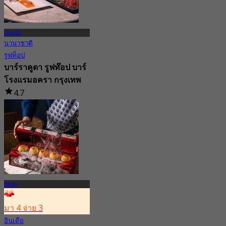
ประตูน้ำ
นานาชาติ
รูฟท็อป
บาร์ราคูดา รูฟท๊อป บาร์
โรงแรมอครา กรุงเทพ
4.7
2.2K การจอง
จาก
฿ 649.5
ชิดลม
มา 4 จ่าย 3
อินเดีย