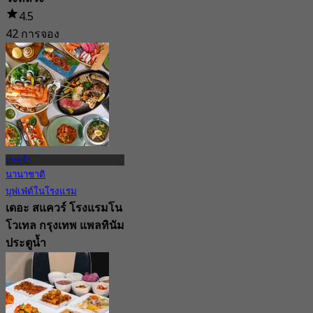
4.5
42 การจอง
จาก
฿ 445
ประตูน้ำ
นานาชาติ
บุฟเฟ่ต์ในโรงแรม
เดอะ สแควร์ โรงแรมโน
โวเทล กรุงเทพ แพลทินัม
ประตูน้ำ
5.0
138 การจอง
จาก
฿ 420