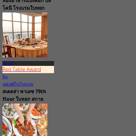
ห้องอาหารแบงค็อก บัล
โคนี โรงแรมใบหยก
สกาย (อินดอร์โซน)
81st floor
4.6
9.2K การจอง
จาก
฿ 380
พญาไท
Red Table Award
จีน
บุฟเฟ่ต์ในโรงแรม
สเตลล่า พาเลซ 79th
floor ใบหยก สกาย
79th floor
4.7
6.8K การจอง
จาก
฿ 1,350