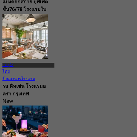
แบงค็อกสกาย บุฟเฟ่ต์
ชั้น76/78 โรงแรมใบ
หยกสกาย
4.4
25.9K การจอง
จาก
฿ 380
ประตูน้ำ
ไทย
ร้านอาหารโรงแรม
รส คิทเช่น โรงแรมอ
ครา กรุงเทพ
New
จาก
฿ 890