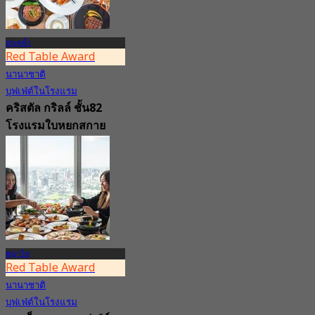
ประตูน้ำ
Red Table Award
นานาชาติ
บุฟเฟ่ต์ในโรงแรม
คริสตัล กริลล์ ชั้น82
โรงแรมใบหยกสกาย
4.6
6.8K การจอง
จาก
฿ 690
พญาไท
Red Table Award
นานาชาติ
บุฟเฟ่ต์ในโรงแรม