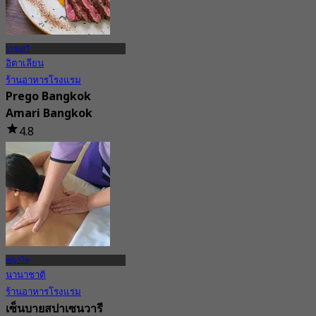
ราชเทวี
อิตาเลียน
ร้านอาหารโรงแรม
Prego Bangkok
Amari Bangkok
4.8
224 การจอง
จาก
฿ 645
พญาไท
นานาชาติ
ร้านอาหารโรงแรม
เซ็นบายสปาเซนวารี