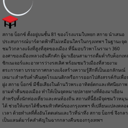
สกาย บ็อกซ์ ตั้งอยู่บนชั้น 81 ของโรงแรมใบหยก สกาย นำเสนอ
ประสบการณ์บาร์ดาดฟ้าที่ไม่เหมือนใครในกรุงเทพฯ ในฐานะจุด
ชมวิวกลางแจ้งที่สูงที่สุดของเมือง ที่นี่มอบวิวพาโนรามา 360
องศาของเมืองหลวงอันคึกคัก ผู้มาเยือนสามารถดื่มด่ำกับค็อกเท
ซิกเนเจอร์และอาหารว่างรสเลิศ พร้อมชมวิวเมืองที่สวยงาม
ตระการตา บรรยากาศกลางแจ้งสร้างความรู้สึกที่เป็นเอกลักษณ์
เหมาะสำหรับค่ำคืนสุดโรแมนติกหรือการออกไปสังสรรค์กับเพื่อ
ฝูง สกาย บ็อกซ์ มีชื่อเสียงในด้านวิวพระอาทิตย์ตกและทัศนียภาพ
ยามค่ำคืนของเมือง ทำให้เป็นจุดหมายปลายทางที่ต้องมาเยือน
สำหรับทั้งนักท่องเที่ยวและคนท้องถิ่น สถานที่นี้ยังมีจุดชมวิวหมุน
ได้ ช่วยให้แขกได้ชื่นชมทิวทัศน์ของกรุงเทพฯ ที่เปลี่ยนแปลงตลอ
เวลา ด้วยทำเลที่ตั้งอันโดดเด่นและวิวที่น่าทึ่ง สกาย บ็อกซ์ จึงกล
เป็นแลนด์มาร์คสำคัญในฉากกลางคืนของกรุงเทพฯ