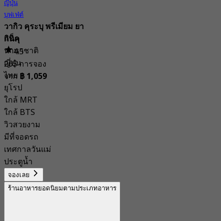
ญี่ปุ่น
บุฟเฟ่ต์
วากิว คุระบุ พรีเมียม ยา
แท็ก
กินิคุ
นานาชาติ
4.5
ญี่ปุ่น
265 การจอง
ไทย
จาก
฿ 1,059
ยุโรป
ใกล้ MRT
ใกล้ BTS
วิวสวยงาม
มีที่จอดรถ
เทศกาลวันแม่
ประตูน้ำ
จองเลย
ร้านอาหารยอดนิยมตามประเภทอาหาร