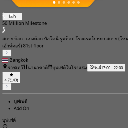
0
50 Million Milestone
สกาย บ็อก : แบงค็อก บัลโคนี รูฟท็อป โรงแรมใบหยก สกาย (โซ
เอ้าท์ดอร์) 81st floor
Bangkok
ราชเทวี
นานาชาติ
บุฟเฟ่ต์ในโรงแรม
วันนี้
17:00 - 22:00
4.7
(143)
บุฟเฟต์
Add On
บุฟเฟต์