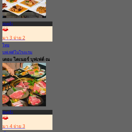
ประตูน้ำ
มา 3 จ่าย 2
ไทย
บุฟเฟ่ต์ในโรงแรม
เดอะ ไดเนอร์ บุฟเฟต์ ณ
วินซ์ โฮเทล
4.5
269 การจอง
จาก
฿ 132.66
ประตูน้ำ
มา 4 จ่าย 3