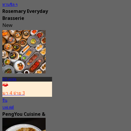
ทานชิล ๆ
Rosemary Everyday
Brasserie
New
4.5
จาก
฿ 622.5
BTS เอกมัย
มา 4 จ่าย 3
จีน
บุฟเฟ่ต์
PengYou Cuisine &
Specialty Bar
Ekkamai