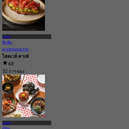
จาก
฿ 530
เอกมัย
ฟิวชั่น
คาเฟ่/ของหวาน
ไฮดเวย์ คาเฟ่
4.8
32 การจอง
จาก
฿ 272.5
เอกมัย