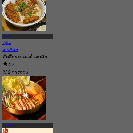
4.7
2.5K การจอง
จาก
฿ 294.25
เอกมัย
ญี่ปุ่น
ทานชิล ๆ
คัตสึยะ เกตเวย์ เอกมัย
4.7
236 การจอง
จาก
฿ 237.5
พระโขนง