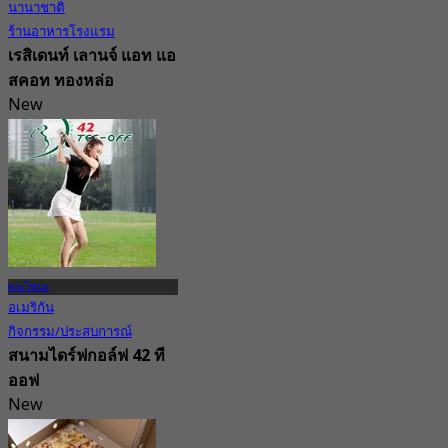
นานาชาติ
ร้านอาหารโรงแรม
เรสิเดนท์ เลานจ์ แอท แอ
สคอท ทองหล่อ
New
4.5
จาก
฿ 475
พระโขนง
อเมริกัน
กิจกรรม/ประสบการณ์
สนามไดร์ฟกอล์ฟ 42 ที
ออฟ
New
จาก
฿ 258.33