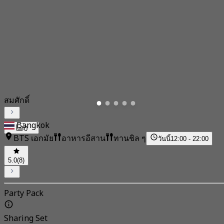
สมศักดิ์
Bangkok
0
BTS เอกมัย
อาหารอีสาน
ทานชิล ๆ
วันนี้
12:00 - 22:00
5.0
(8)
Party Pack
Sharing Set