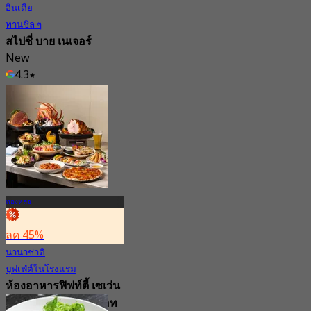
อินเดีย
ทานชิล ๆ
สไปซี่ บาย เนเจอร์
New
4.3
จาก
฿ 417.5
ทองหล่อ
ลด 45%
นานาชาติ
บุฟเฟ่ต์ในโรงแรม
ห้องอาหารฟิฟท์ตี้ เซเว่น
สตรีท โรงแรมแมริออท