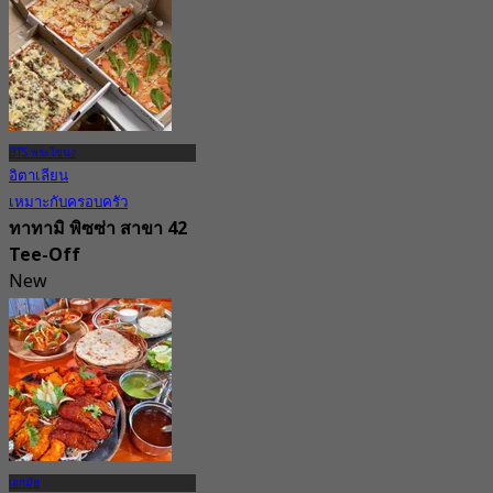
BTS พระโขนง
อิตาเลียน
เหมาะกับครอบครัว
ทาทามิ พิซซ่า สาขา 42
Tee-Off
New
จาก
฿ 316.66
เอกมัย