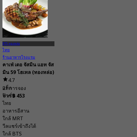
4.6
16.8K การจอง
จาก
฿ 998
BTS ทองหล่อ
ไทย
ร้านอาหารโรงแรม
คาเฟ่ เดอ จัสมิน แอท จัส
มิน 59 โฮเทล (ทองหล่อ)
4.7
แท็ก
21 การจอง
ฟิวชั่น
จาก
฿ 453
ไทย
อาหารอีสาน
ใกล้ MRT
วีลแชร์เข้าถึงได้
ใกล้ BTS