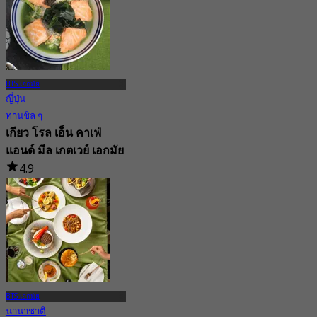
BTS เอกมัย
ญี่ปุ่น
ทานชิล ๆ
เกียว โรล เอ็น คาเฟ่
แอนด์ มีล เกตเวย์ เอกมัย
4.9
61 การจอง
จาก
฿ 330
BTS เอกมัย
นานาชาติ