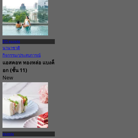
402 การจอง
จาก
฿ 1,595
BTS ทองหล่อ
นานาชาติ
กิจกรรม/ประสบการณ์
แอสคอท ทองหล่อ แบงค็
อก (ชั้น 11)
New
4.5
จาก
฿ 765
ทองหล่อ