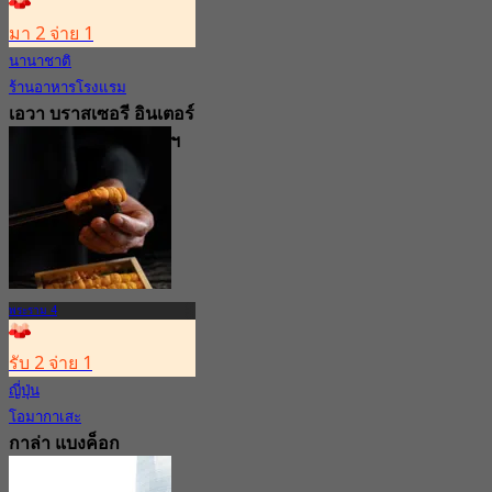
มา 2 จ่าย 1
นานาชาติ
ร้านอาหารโรงแรม
เอวา บราสเซอรี อินเตอร์
คอนติเนนตัล กรุงเทพฯ
สุขุมวิท
4.7
4.1K การจอง
จาก
฿ 525
พระราม 4
รับ 2 จ่าย 1
ญี่ปุ่น
โอมากาเสะ
กาล่า แบงค็อก
3.1