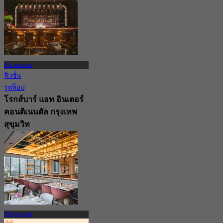
BTS ทองหล่อ
ฟิวชั่น
รูฟท็อป
โรกส์บาร์ แอท อินเตอร์
คอนติเนนตัล กรุงเทพ
สุขุมวิท
5.0
289 การจอง
จาก
฿ 395
BTS ทองหล่อ