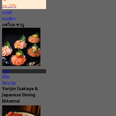
ลด 20%
เกาหลี
ทานชิล ๆ
แชโบล ชาบู
5.0
93 การจอง
จาก
฿ 235
เอกมัย
ญี่ปุ่น
อิซากายะ
Yurijin Izakaya &
Japanese Dining
Ekkamai
3.4
20 การจอง