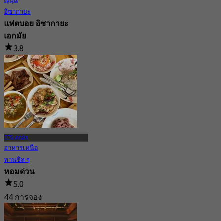
ญี่ปุ่น
อิซากายะ
แฟตบอย อิซากายะ
เอกมัย
3.8
56 การจอง
จาก
฿ 999.5
BTS เอกมัย
อาหารเหนือ
ทานชิล ๆ
หอมด่วน
5.0
44 การจอง
จาก
฿ 233.33