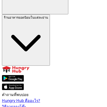
ร้านอาหารยอดนิยมในแต่ละย่าน
คำถามที่พบบ่อย
Hungry Hub คืออะไร?
วิธีการจองโต๊ะ