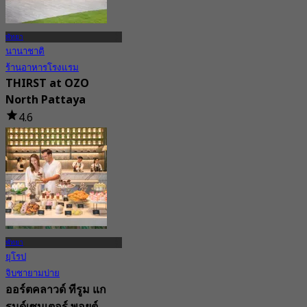
พัทยา
นานาชาติ
ร้านอาหารโรงแรม
THIRST at OZO
North Pattaya
4.6
110 การจอง
จาก
฿ 569
พัทยา
ยุโรป
จิบชายามบ่าย
ออร์ตคลาวด์ ทีรูม แก