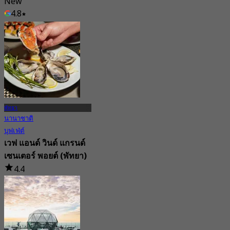
New
4.8
จาก
฿ 462.5
พัทยา
นานาชาติ
บุฟเฟ่ต์
เวฟ แอนด์ วินด์ แกรนด์
เซนเตอร์ พอยต์ (พัทยา)
4.4
1.3K การจอง
จาก
฿ 700