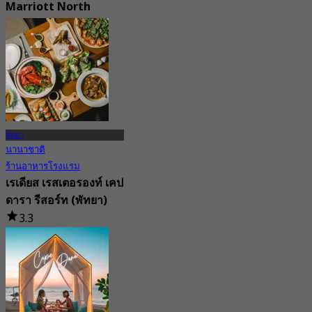
Marriott North
(Pattaya)
4.5
55 การจอง
จาก
฿ 245
พัทยา
นานาชาติ
ร้านอาหารโรงแรม
เรเดียส เรสเตอรองท์ เคป
ดารา รีสอร์ท (พัทยา)
3.3
75 การจอง
จาก
฿ 397.25