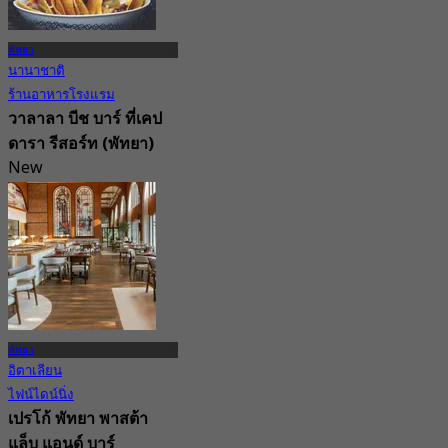
พัทยา
นานาชาติ
ร้านอาหารโรงแรม
วาลาลา บีช บาร์ ที่เคป
ดารา รีสอร์ท (พัทยา)
New
จาก
฿ 595
พัทยา
อิตาเลียน
ไฟน์ไดน์นิ่ง
เปรโก้ พัทยา พาสต้า
แล็บ แอนด์ บาร์