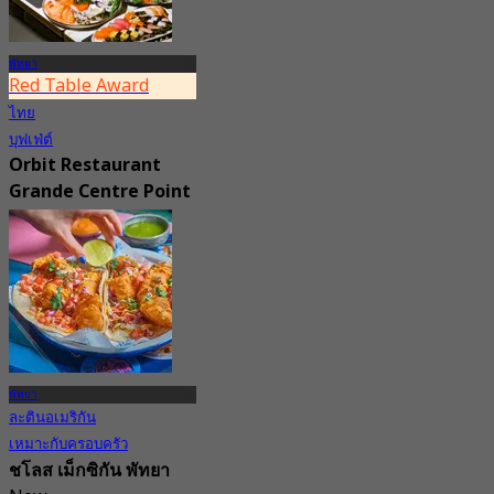
พัทยา
Red Table Award
ไทย
บุฟเฟ่ต์
Orbit Restaurant
Grande Centre Point
Space (Pattaya)
4.8
21.8K การจอง
จาก
฿ 1,290
พัทยา
ละตินอเมริกัน
เหมาะกับครอบครัว
ชโลส เม็กซิกัน พัทยา