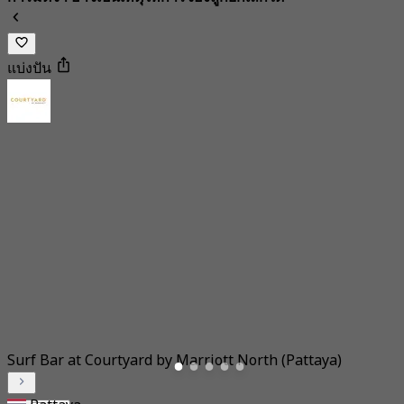
แบ่งปัน
Surf Bar at Courtyard by Marriott North (Pattaya)