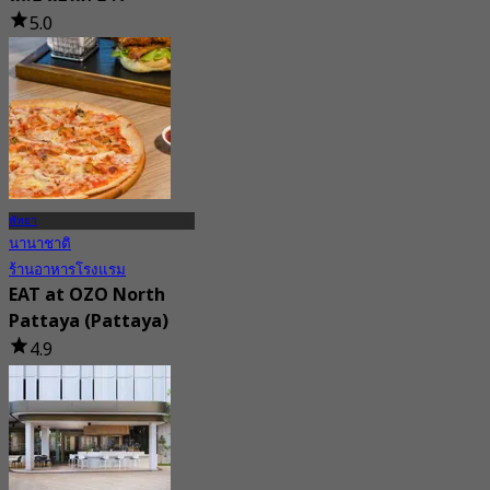
5.0
160 การจอง
จาก
฿ 830
พัทยา
นานาชาติ
ร้านอาหารโรงแรม
EAT at OZO North
Pattaya (Pattaya)
4.9
106 การจอง
จาก
฿ 299