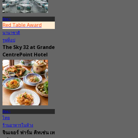
พัทยา
Red Table Award
นานาชาติ
รูฟท็อป
The Sky 32 at Grande
CentrePoint Hotel
(Pattaya)
4.9
11.7K การจอง
จาก
฿ 980
พัทยา
ไทย
ร้านอาหารในห้าง
จินเจอร์ ฟาร์ม คิทเช่น เท