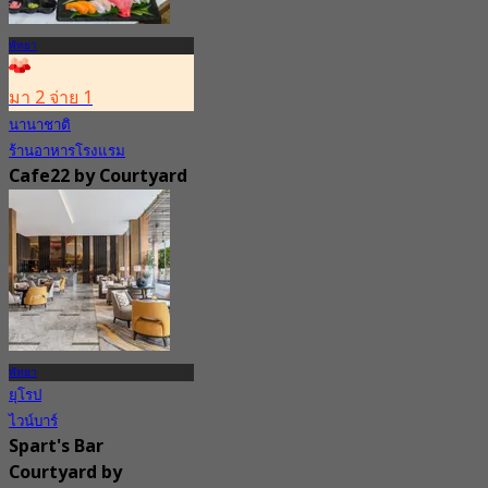
พัทยา
มา 2 จ่าย 1
นานาชาติ
ร้านอาหารโรงแรม
Cafe22 by Courtyard
by Marriott North
Pattaya (Pattaya)
4.8
1.2K การจอง
จาก
฿ 350
พัทยา
ยุโรป
ไวน์บาร์
Spart's Bar
Courtyard by