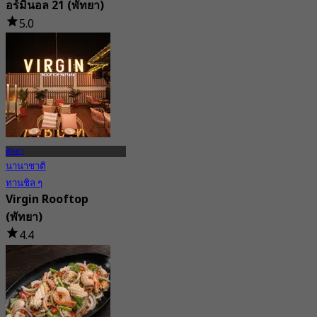
อร์มินอล 21 (พัทยา)
5.0
232 การจอง
จาก
฿ 622.5
พัทยา
นานาชาติ
ทานชิล ๆ
Virgin Rooftop
(พัทยา)
4.4
2K การจอง
จาก
฿ 890