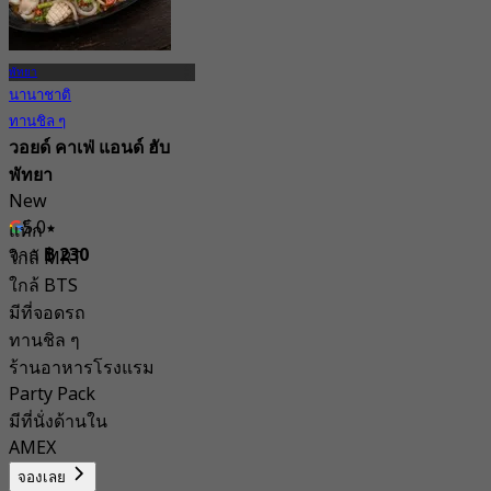
พัทยา
นานาชาติ
ทานชิล ๆ
วอยด์ คาเฟ่ แอนด์ ฮับ
พัทยา
New
5.0
แท็ก
จาก
฿ 230
ใกล้ MRT
ใกล้ BTS
มีที่จอดรถ
ทานชิล ๆ
ร้านอาหารโรงแรม
Party Pack
มีที่นั่งด้านใน
AMEX
จองเลย