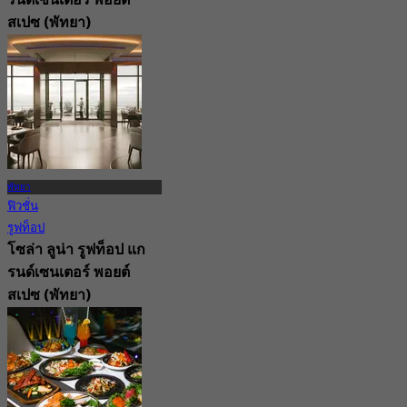
รนด์เซนเตอร์ พอยต์
สเปซ (พัทยา)
5.0
235 การจอง
จาก
฿ 499.5
พัทยา
ฟิวชั่น
รูฟท็อป
โซล่า ลูน่า รูฟท็อป แก
รนด์เซนเตอร์ พอยต์
สเปซ (พัทยา)
4.6
415 การจอง
จาก
฿ 645