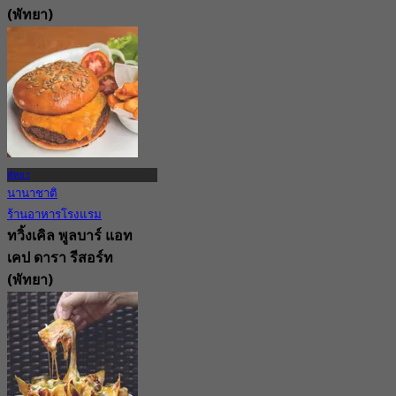
(พัทยา)
5.0
158 การจอง
จาก
฿ 396.66
พัทยา
นานาชาติ
ร้านอาหารโรงแรม
ทวิ้งเคิล พูลบาร์ แอท
เคป ดารา รีสอร์ท
(พัทยา)
New
4.5
จาก
฿ 595