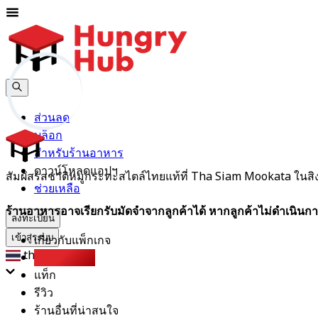
ส่วนลด
บล็อก
สำหรับร้านอาหาร
ดาวน์โหลดแอปฯ
สัมผัสรสชาติหมูกระทะสไตล์ไทยแท้ที่ Tha Siam Mookata ในสิงค
ช่วยเหลือ
ร้านอาหารอาจเรียกรับมัดจำจากลูกค้าได้ หากลูกค้าไม่ดำเนินกา
ลงทะเบียน
เกี่ยวกับแพ็กเกจ
เข้าสู่ระบบ
th
Party Pack
แท็ก
รีวิว
ร้านอื่นที่น่าสนใจ