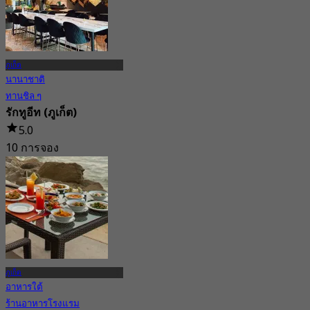
ภูเก็ต
นานาชาติ
ทานชิล ๆ
รักทูอีท (ภูเก็ต)
5.0
10 การจอง
จาก
฿ 416.66
ภูเก็ต
อาหารใต้
ร้านอาหารโรงแรม