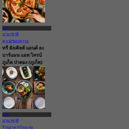
ภูเก็ต
นานาชาติ
คาเฟ่/ของหวาน
ทรี อังเคิลส์ แอนด์ อะ
บาร์แมน แอท ไทรบ์
ภูเก็ต ป่าตอง (ภูเก็ต)
New
5.0
จาก
฿ 599
ภูเก็ต
นานาชาติ
ร้านอาหารโรงแรม