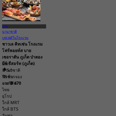
จาก
฿ 795
ภูเก็ต
นานาชาติ
บุฟเฟ่ต์ในโรงแรม
ชาวเล คิทเช่น โรงแรม
โฟร์พอยท์ส บาย
เชอราตัน ภูเก็ต ป่าตอง
บีช รีสอร์ท (ภูเก็ต)
แท็ก
นานาชาติ
5.0
ฟิวชั่น
78 การจอง
อเมริกัน
จาก
฿ 470
ไทย
ยุโรป
ใกล้ MRT
ใกล้ BTS
วันพ่อ