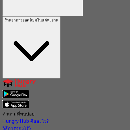
ร้านอาหารยอดนิยมในแต่ละย่าน
คำถามที่พบบ่อย
Hungry Hub คืออะไร?
วิธีการจองโต๊ะ