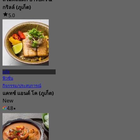
กริลล์ (ภูเก็ต)
5.0
42 การจอง
จาก
฿ 363.33
ภูเก็ต
ฟิวชั่น
กิจกรรม/ประสบการณ์
แคทช์ แอนด์ โค (ภูเก็ต)
New
4.8
จาก
฿ 422.5