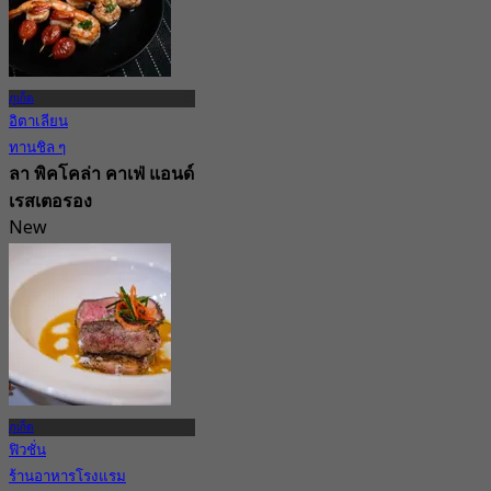
ภูเก็ต
อิตาเลียน
ทานชิล ๆ
ลา พิคโคล่า คาเฟ่ แอนด์
เรสเตอรอง
New
4.6
จาก
฿ 723.33
ภูเก็ต
ฟิวชั่น
ร้านอาหารโรงแรม