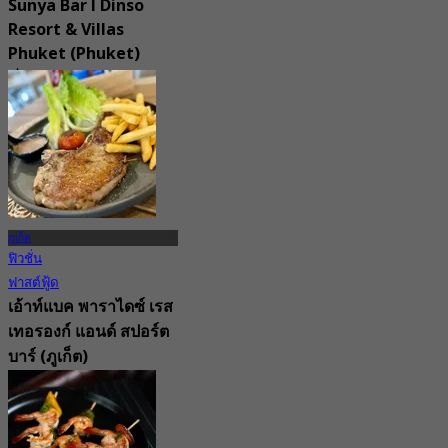
Sunya Bar l Dinso
Resort & Villas
Phuket (Phuket)
5.0
106 การจอง
จาก
฿ 463.33
ภูเก็ต
ฟิวชั่น
ฟาสต์ฟู้ด
เอ้าท์แบค พาราไดซ์ เรส
เทอรองก์ แอนด์ สปอร์ต
บาร์ (ภูเก็ต)
New
จาก
฿ 516.66