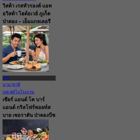
วิสต้า เรสทัวรองต์ แอท
อวิสต้า ไฮด์อเวย์ ภูเก็ต
ป่าตอง – เอ็มแกลเลอรี
(ภูเก็ต)
New
จาก
฿ 750
ภูเก็ต
นานาชาติ
บุฟเฟ่ต์ในโรงแรม
เซียร์ แอนด์ โค บาร์
แอนด์ กริลโฟร์พอยท์ส
บาย เชอราตัน ป่าตองบีช
รีสอร์ท (ภูเก็ต)
4.9
1.2K การจอง