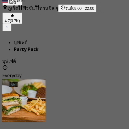
Phuket
0
ภูเก็ต
ฟิวชั่น
ทานชิล ๆ
วันนี้
09:00 - 22:00
4.7
(3.7K)
บุฟเฟต์
Party Pack
บุฟเฟต์
Everyday