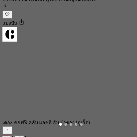
แบ่งปัน
เดอะ คอฟฟี่ คลับ แอชลี ฮับ ป่าตอง (ภูเก็ต)