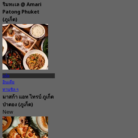
ริมทะเล @ Amari
Patong Phuket
(ภูเก็ต)
4.8
437 การจอง
จาก
฿ 412.5
ภูเก็ต
อินเดีย
ทานชิล ๆ
มาสก้า แอท ไทรบ์ ภูเก็ต
ป่าตอง (ภูเก็ต)
New
4.9
จาก
฿ 699