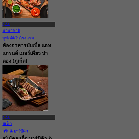
ภูเก็ต
นานาชาติ
บุฟเฟ่ต์ในโรงแรม
ห้องอาหารบับเบิ้ล แอท
แกรนด์ เมอร์เคียว ป่า
ตอง (ภูเก็ต)
New
4.2
จาก
฿ 596.66
ภูเก็ต
สเต็ก
กริลล์/บาร์บีคิว
สโม้คสแต็ก บาร์บีคิว &