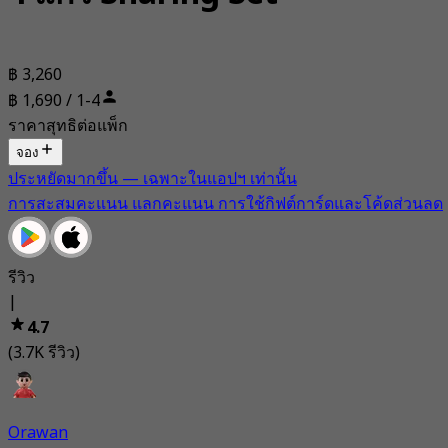
฿ 3,260
฿ 1,690 / 1-4
ราคาสุทธิต่อแพ็ก
จอง
ประหยัดมากขึ้น — เฉพาะในแอปฯ เท่านั้น
การสะสมคะแนน แลกคะแนน การใช้กิฟต์การ์ดและโค้ดส่วนลด
รีวิว
|
4.7
(3.7K รีวิว)
Orawan