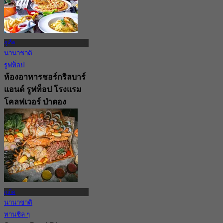
ภูเก็ต
นานาชาติ
รูฟท็อป
ห้องอาหารชอร์กริลบาร์
แอนด์ รูฟท็อป โรงแรม
โคลฟเวอร์ ป่าตอง
(ภูเก็ต)
New
3.9
จาก
฿ 495
ภูเก็ต
นานาชาติ
ทานชิล ๆ