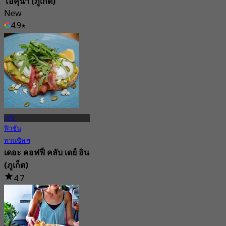
โอคุน่า (ภูเก็ต)
New
4.9
จาก
฿ 616.66
ภูเก็ต
ฟิวชั่น
ทานชิล ๆ
เดอะ คอฟฟี่ คลับ เดย์ อิน
(ภูเก็ต)
4.7
34 การจอง
จาก
฿ 422.5