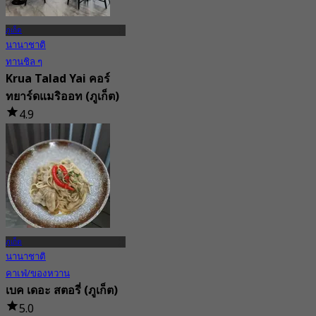
ภูเก็ต
นานาชาติ
ทานชิล ๆ
Krua Talad Yai คอร์
ทยาร์ดแมริออท (ภูเก็ต)
4.9
208 การจอง
จาก
฿ 625
ภูเก็ต
นานาชาติ
คาเฟ่/ของหวาน
เบค เดอะ สตอรี่ (ภูเก็ต)
5.0