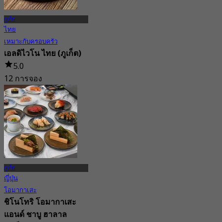
ภูเก็ต
ไทย
เหมาะกับครอบครัว
เอลดิไวโน ไทย (ภูเก็ต)
5.0
12 การจอง
จาก
฿ 625
ภูเก็ต
ญี่ปุ่น
โอมากาเสะ
ชิโนโทริ โอมากาเสะ
แอนด์ ชาบู ฮาลาล