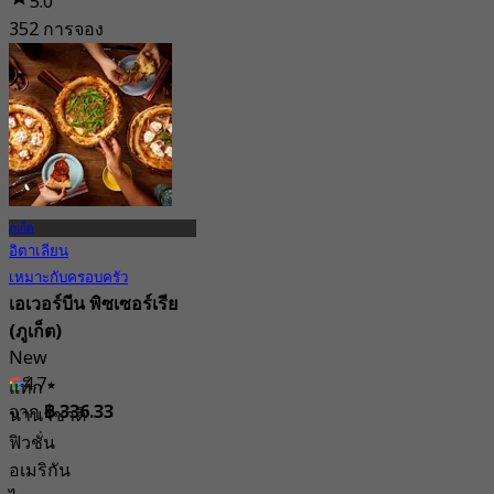
5.0
352 การจอง
จาก
฿ 363.33
ภูเก็ต
อิตาเลียน
เหมาะกับครอบครัว
เอเวอร์บีน พิซเซอร์เรีย
(ภูเก็ต)
New
4.7
แท็ก
จาก
฿ 336.33
นานาชาติ
ฟิวชั่น
อเมริกัน