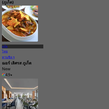
(ภูเก็ต)
New
4.2
จาก
฿ 990
ภูเก็ต
ไทย
ทานชิล ๆ
ฌอร์ เลิศรส ภูเก็ต
New
4.9
จาก
฿ 287.5