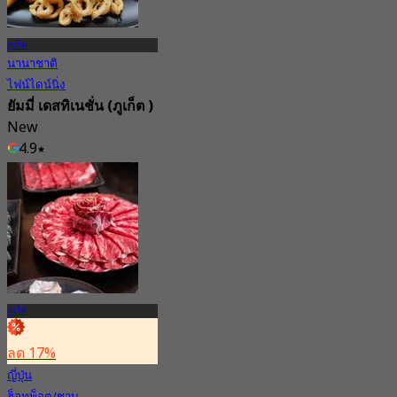
ภูเก็ต
นานาชาติ
ไฟน์ไดน์นิ่ง
ยัมมี่ เดสทิเนชั่น (ภูเก็ต )
New
4.9
จาก
฿ 230
ภูเก็ต
ลด 17%
ญี่ปุ่น
ฮ็อทพ็อต/ชาบู