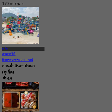
170 การจอง
จาก
฿ 237.5
ภูเก็ต
อาหารใต้
กิจกรรม/ประสบการณ์
สวนน้ำอันดามันดา
(ภูเก็ต)
4.9
85 การจอง
จาก
฿ 1,056