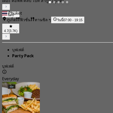
เดอะ คอฟฟี่ คลับ โบ๊ท ลากูน (ภูเก็ต)
Phuket
0
ภูเก็ต
ฟิวชั่น
ทานชิล ๆ
วันนี้
07:00 - 19:15
4.7
(3.7K)
บุฟเฟต์
Party Pack
บุฟเฟต์
Everyday