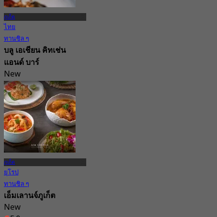
ภูเก็ต
ไทย
ทานชิล ๆ
บลู เอเชียน คิทเช่น
แอนด์ บาร์
New
4.9
จาก
฿ 597.5
ภูเก็ต
ยุโรป
ทานชิล ๆ
เอ็มเลานจ์ภูเก็ต
New