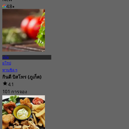
4.8
จาก
฿ 428
ภูเก็ต
ยุโรป
ทานชิล ๆ
กินดี บิสโทร (ภูเก็ต)
4.1
101 การจอง
จาก
฿ 395