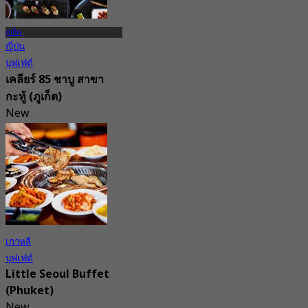
ภูเก็ต
ญี่ปุ่น
บุฟเฟ่ต์
เคลียร์ 85 ชาบู สาขา
กะทู้ (ภูเก็ต)
New
4.7
จาก
฿ 698
เกาหลี
บุฟเฟ่ต์
Little Seoul Buffet
(Phuket)
New