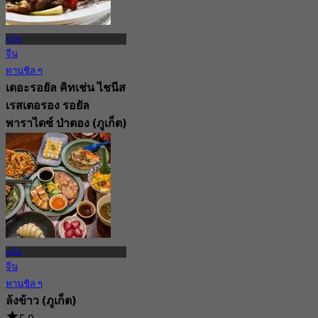
ภูเก็ต
จีน
ทานชิล ๆ
เดอะรอยัล คิทเช่น ไชนีส
เรสเตอรอง รอยัล
พาราไดซ์ ป่าตอง (ภูเก็ต)
New
4.1
จาก
฿ 750
ภูเก็ต
จีน
ทานชิล ๆ
ล้งข้าว (ภูเก็ต)