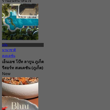
ร้านอื่นที่น่าสนใจ
ภูเก็ต
นานาชาติ
สเตเคชั่น
เอ็นเอช โบ๊ท ลากูน ภูเก็ต
รีสอร์ท สเตเคชัน (ภูเก็ต)
New
4.4
จาก
฿ 3,500