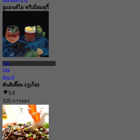
ยูแอนด์ไอ พรีเมี่ยมสุกี้
บุฟเฟ่ต์ เซ็นทรัลภูเก็ต
4.7
658 การจอง
จาก
฿ 698
ภูเก็ต
ไทย
ผับบาร์
ตันติเตี๊ยม (ภูเก็ต)
5.0
325 การจอง
จาก
฿ 395