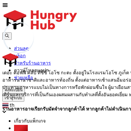
ส่วนลด
บล็อก
สำหรับร้านอาหาร
ดาวน์โหลดแอปฯ
เดอะ คอฟฟี่ คลับ ทีซีซี โอโซ กะตะ ตั้งอยู่ในโรงแรมโอโซ ภู
ช่วยเหลือ
อาหารนานาชาติและอาหารท้องถิ่น ตั้งแต่อาหารเช้าแสนอิ่มอ
ประทานอาหารแบบไม่เป็นทางการหรือพักผ่อนชื่นใจ ผู้มาเยือนสาม
ลงทะเบียน
เดิร์นและบริการที่เป็นกันเองผสมผสานกับทำเลที่ตั้งอันยอดเยี่ย
เข้าสู่ระบบ
th
ร้านอาหารอาจเรียกรับมัดจำจากลูกค้าได้ หากลูกค้าไม่ดำเนินกา
เกี่ยวกับแพ็กเกจ
บุฟเฟต์