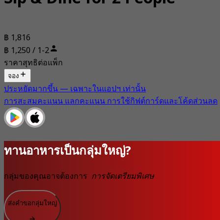
฿ 1,816
฿ 1,250 / 1-2
ราคาสุทธิต่อแพ็ก
จอง
ประหยัดมากขึ้น — เฉพาะในแอปฯ เท่านั้น
การสะสมคะแนน แลกคะแนน การใช้กิฟต์การ์ดและโค้ดส่วนลด
ทานอาหารเป็นกลุ่มใหญ่?
กลุ่มของคุณอาจต้องการ
การจัดเตรียมพิเศษ
ส่งคำขอกลุ่มใหญ่