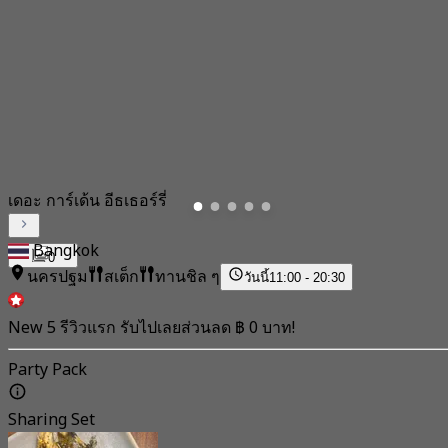
เดอะ การ์เด้น อีธเธอร์รี่
Bangkok
0
นครปฐม
สเต็ก
ทานชิล ๆ
วันนี้
11:00 - 20:30
New 5 รีวิวแรก รับไปเลยส่วนลด ฿ 0 บาท!
Party Pack
Sharing Set