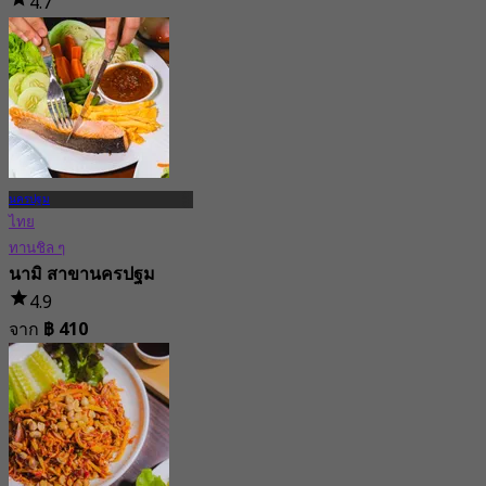
4.7
20 การจอง
จาก
฿ 322.5
นครปฐม
ไทย
ทานชิล ๆ
นามิ สาขานครปฐม
4.9
จาก
฿ 410