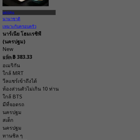
นครปฐม
นานาชาติ
เหมาะกับครอบครัว
นาร์เนีย โฮมเรซิพี
(นครปฐม)
New
จาก
฿ 383.33
แท็ก
อเมริกัน
ใกล้ MRT
วีลแชร์เข้าถึงได้
ห้องส่วนตัวไม่เกิน 10 ท่าน
ใกล้ BTS
มีที่จอดรถ
นครปฐม
สเต็ก
นครปฐม
ทานชิล ๆ