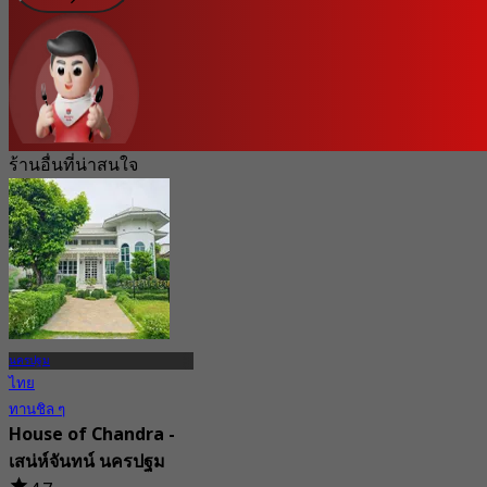
ร้านอื่นที่น่าสนใจ
นครปฐม
ไทย
ทานชิล ๆ
House of Chandra -
เสน่ห์จันทน์ นครปฐม