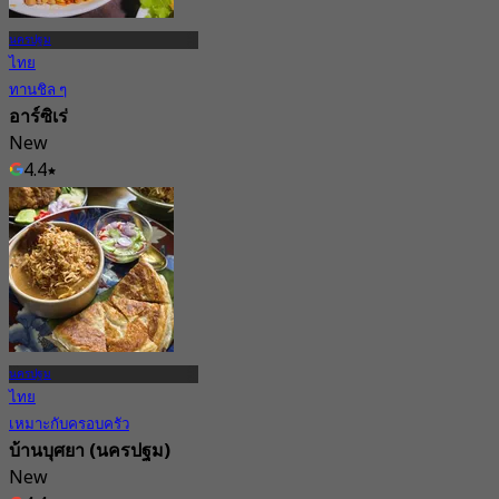
นครปฐม
ไทย
ทานชิล ๆ
อาร์ซิเร่
New
4.4
จาก
฿ 322.5
นครปฐม
ไทย
เหมาะกับครอบครัว
บ้านบุศยา (นครปฐม)
New