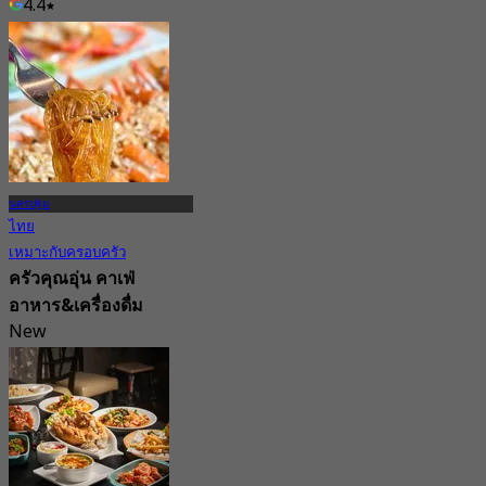
4.4
จาก
฿ 397.5
นครปฐม
ไทย
เหมาะกับครอบครัว
ครัวคุณอุ่น คาเฟ่
อาหาร&เครื่องดื่ม
New
4.5
จาก
฿ 387.5