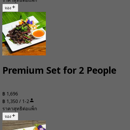
ราคาสุทธิต่อแพ็ก
จอง
Premium Set for 2 People
฿ 1,696
฿ 1,350 / 1-2
ราคาสุทธิต่อแพ็ก
จอง