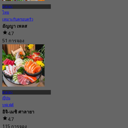
ศาลายา
ไทย
เหมาะกับครอบครัว
อัญญา เพลส
4.7
51 การจอง
จาก
฿ 547.5
ศาลายา
ญี่ปุ่น
บุฟเฟ่ต์
อิจิ-เมชิ ศาลายา
4.7
115 การจอง