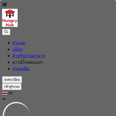
ส่วนลด
บล็อก
สำหรับร้านอาหาร
ดาวน์โหลดแอปฯ
ช่วยเหลือ
ลงทะเบียน
เข้าสู่ระบบ
th