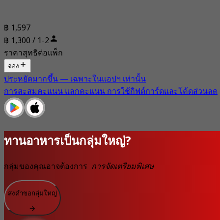
฿ 1,597
฿ 1,300 / 1-2
ราคาสุทธิต่อแพ็ก
จอง
ประหยัดมากขึ้น — เฉพาะในแอปฯ เท่านั้น
การสะสมคะแนน แลกคะแนน การใช้กิฟต์การ์ดและโค้ดส่วนลด
ทานอาหารเป็นกลุ่มใหญ่?
กลุ่มของคุณอาจต้องการ
การจัดเตรียมพิเศษ
ส่งคำขอกลุ่มใหญ่