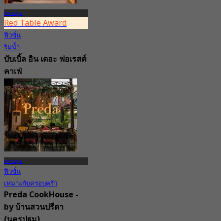
นครปฐม
Red Table Award
ฟิวชั่น
ริมน้ำ
บับเบิ้ล อิน เดอะ ฟอเรสต์
คาเฟ่
4.0
8.4K การจอง
จาก
฿ 499.5
นครปฐม
ฟิวชั่น
เหมาะกับครอบครัว
Preda CookHouse -
by บ้านสวนปรีดา
(นครปฐม)