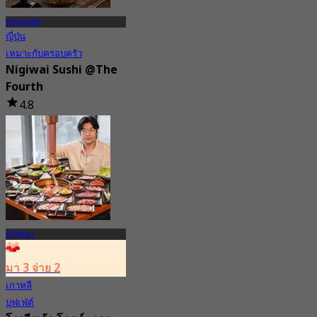
พุทธมณฑล
ญี่ปุ่น
เหมาะกับครอบครัว
Nigiwai Sushi @The
Fourth
4.8
13 การจอง
จาก
฿ 417.5
ทวีวัฒนา
มา 3 จ่าย 2
เกาหลี
บุฟเฟ่ต์