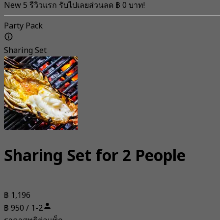
New 5 รีวิวแรก รับไปเลยส่วนลด ฿ 0 บาท!
Party Pack
Sharing Set
Sharing Set for 2 People
฿ 1,196
฿ 950 / 1-2