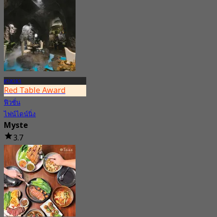
4.8
จาก
฿ 445
ศาลายา
Red Table Award
ฟิวชั่น
ไฟน์ไดน์นิ่ง
Myste
3.7
616 การจอง
จาก
฿ 4,990