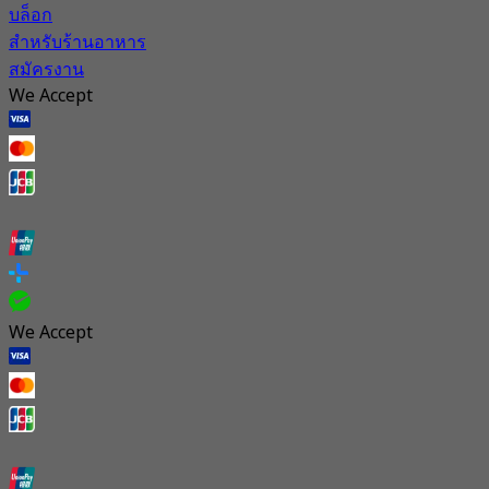
บล็อก
สำหรับร้านอาหาร
สมัครงาน
We Accept
We Accept