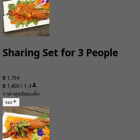
Sharing Set for 3 People
฿ 1,794
฿ 1,400 / 1-3
ราคาสุทธิต่อแพ็ก
จอง