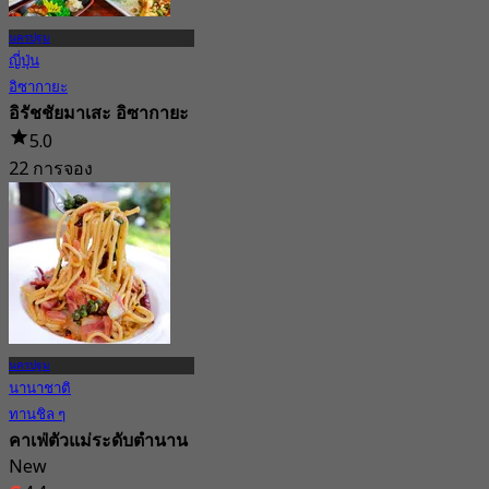
นครปฐม
ญี่ปุ่น
อิซากายะ
อิรัชชัยมาเสะ อิซากายะ
5.0
22 การจอง
จาก
฿ 345
นครปฐม
นานาชาติ
ทานชิล ๆ
คาเฟ่ตัวแม่ระดับตำนาน
New