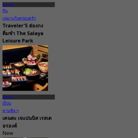
ศาลายา
จีน
เหมาะกับครอบครัว
Traveler'S ฮ่องกง
ติ่มซำ The Salaya
Leisure Park
New
จาก
฿ 466
ศาลายา
ญี่ปุ่น
ทานชิล ๆ
เคนตะ เจแปนนิส เรสเต
อรองต์
New