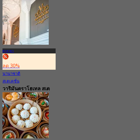
4.5
จาก
฿ 457
ศาลายา
ลด 30%
นานาชาติ
สเตเคชั่น
วาริมันตราโฮเทล สเต
เคชั่น (นครปฐม)
New
จาก
฿ 2,000