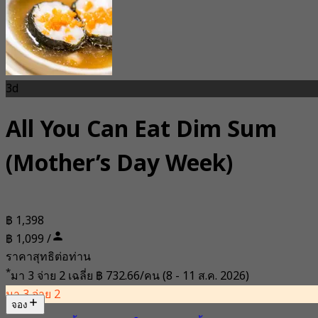
3d
All You Can Eat Dim Sum
(Mother’s Day Week)
฿ 1,398
฿ 1,099 /
ราคาสุทธิต่อท่าน
*
มา 3 จ่าย 2 เฉลี่ย
฿ 732.66/คน
(8 - 11 ส.ค. 2026)
มา 3 จ่าย 2
จอง