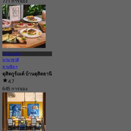
771 การจอง
จาก
฿ 596.66
BTS ศาลาแดง
นานาชาติ
ทานชิล ๆ
ดุสิตกูร์เมต์ บ้านดุสิตธานี
4.7
645 การจอง
จาก
฿ 363.33