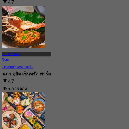
4.7
322 การจอง
จาก
฿ 199
BTS ศาลาแดง
ไทย
เหมาะกับครอบครัว
นภา ดุสิต เซ็นทรัล พาร์ค
4.7
455 การจอง
จาก
฿ 330