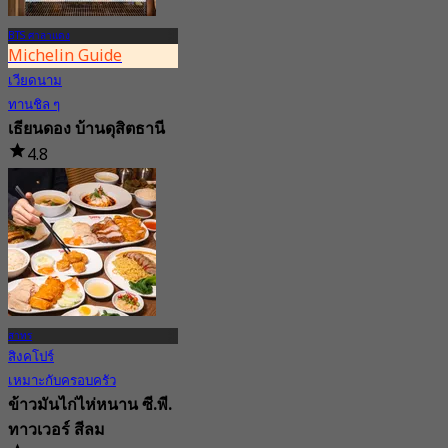
BTS ศาลาแดง
Michelin Guide
เวียดนาม
ทานชิล ๆ
เธียนดอง บ้านดุสิตธานี
4.8
3.1K การจอง
จาก
฿ 395
สาทร
สิงคโปร์
เหมาะกับครอบครัว
ข้าวมันไก่ไห่หนาน ซี.พี.
ทาวเวอร์ สีลม