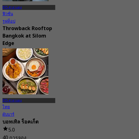
BTS ศาลาแดง
ฟิวชั่น
รูฟท็อป
Throwback Rooftop
Bangkok at Silom
Edge
4.7
1.1K การจอง
จาก
฿ 397.5
BTS ศาลาแดง
ไทย
ผับบาร์
บอทเทิล ร็อคเก็ต
5.0
40 การจอง