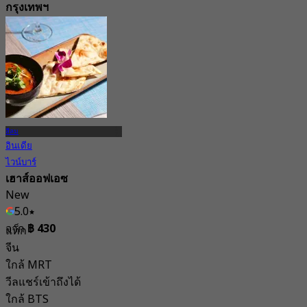
กรุงเทพฯ
New
4.2
จาก
฿ 647.5
สีลม
อินเดีย
ไวน์บาร์
เฮาส์ออฟเอซ
New
5.0
จาก
฿ 430
แท็ก
จีน
ใกล้ MRT
วีลแชร์เข้าถึงได้
ใกล้ BTS