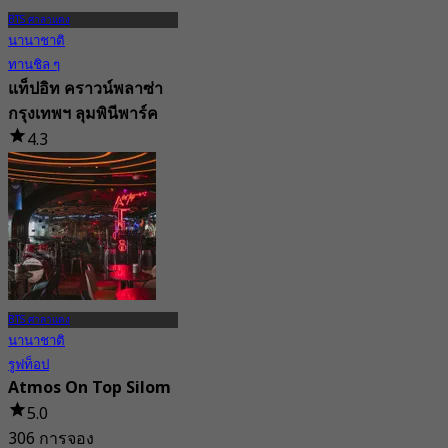
BTS ศาลาแดง
นานาชาติ
ทานชิล ๆ
แท็ปอิท คราวน์พลาซ่า
กรุงเทพฯ ลุมพินีพาร์ค
4.3
93 การจอง
จาก
฿ 435
BTS ศาลาแดง
นานาชาติ
รูฟท็อป
Atmos On Top Silom
5.0
306 การจอง