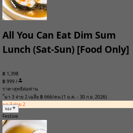
All You Can Eat Dim Sum
Lunch (Sat-Sun) [Food Only]
฿ 1,398
฿ 999 /
ราคาสุทธิต่อท่าน
*
มา 3 จ่าย 2 เฉลี่ย
฿ 666/คน
(1 ม.ค. - 30 ก.ย. 2026)
มา 3 จ่าย 2
จอง
Festive