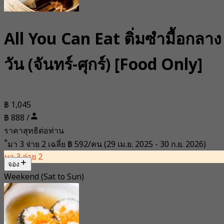
All You Can Eat ติ่มซำมื้อกลาง
วัน (จันทร์-ศุกร์) [Food Only]
฿ 1,045
฿ 888 /
ราคาสุทธิต่อท่าน
*
มา 3 จ่าย 2 เฉลี่ย
฿ 592/คน
(29 เม.ย. 2025 - 30 ก.ย. 2026)
มา 3 จ่าย 2
จอง
Weekend (Sat to Sun)