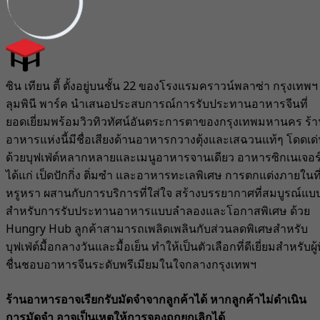
ซิน เทียน ตี้ ตั้งอยู่บนชั้น 22 ของโรงแรมคราวน์พลาซ่า กรุงเทพฯ
ลุมพินี พาร์ค นำเสนอประสบการณ์การรับประทานอาหารจีนที่
ยอดเยี่ยมพร้อมวิวทิวทัศน์อันตระการตาของกรุงเทพมหานคร ร้
อาหารแห่งนี้มีชื่อเสียงด้านอาหารกวางตุ้งและเสฉวนแท้ๆ โดดเด
ด้วยบุฟเฟ่ต์หลากหลายและเมนูอาหารจานเดียว อาหารซิกเนเจอร
ได้แก่ เป็ดปักกิ่ง ติ่มซำ และอาหารทะเลพิเศษ การตกแต่งภายในที
หรูหรา ผสานกับการบริการที่ใส่ใจ สร้างบรรยากาศที่สมบูรณ์แบ
สำหรับการรับประทานอาหารแบบลำลองและโอกาสพิเศษ ด้วย
Hungry Hub ลูกค้าสามารถเพลิดเพลินกับส่วนลดพิเศษสำหรับ
บุฟเฟ่ต์มื้อกลางวันและมื้อเย็น ทำให้เป็นตัวเลือกที่ดีเยี่ยมสำหรับผู้ท
ชื่นชอบอาหารจีนระดับพรีเมียมในใจกลางกรุงเทพฯ
ร้านอาหารอาจเรียกรับมัดจำจากลูกค้าได้ หากลูกค้าไม่ดำเนิน
การมัดจำ อาจเป็นเหตุให้การจองถูกยกเลิกได้