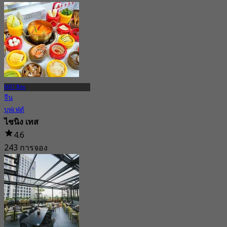
จาก
฿ 348.75
MRT สีลม
จีน
บุฟเฟ่ต์
ไชนิง เทส
4.6
243 การจอง
จาก
฿ 319