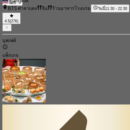
Bangkok
0
BTS ศาลาแดง
จีน
ร้านอาหารโรงแรม
วันนี้
11:30 - 22:30
4.5
(276)
บุฟเฟต์
แพ็กเกจ