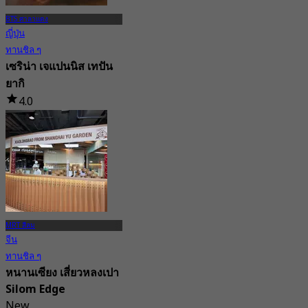
BTS ศาลาแดง
ญี่ปุ่น
ทานชิล ๆ
เซริน่า เจแปนนิส เทปัน
ยากิ
4.0
86 การจอง
จาก
฿ 1,650
MRT สีลม
จีน
ทานชิล ๆ
หนานเซียง เสี่ยวหลงเปา
Silom Edge
New