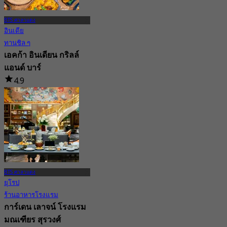
BTS ศาลาแดง
อินเดีย
ทานชิล ๆ
เอคก้า อินเดียน กริลล์
แอนด์ บาร์
4.9
156 การจอง
จาก
฿ 499
BTS ศาลาแดง
ยุโรป
ร้านอาหารโรงแรม
การ์เดน เลาจน์ โรงแรม
มณเฑียร สุรวงศ์