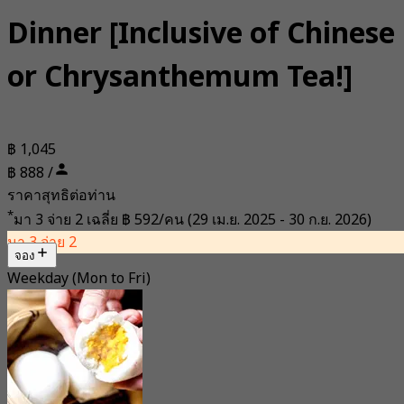
Dinner [Inclusive of Chinese
or Chrysanthemum Tea!]
฿ 1,045
฿ 888 /
ราคาสุทธิต่อท่าน
*
มา 3 จ่าย 2 เฉลี่ย
฿ 592/คน
(29 เม.ย. 2025 - 30 ก.ย. 2026)
มา 3 จ่าย 2
จอง
Weekday (Mon to Fri)