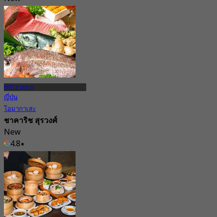
4.8
จาก
฿ 157
MRT สามย่าน
ญี่ปุ่น
โอมากาเสะ
ชาคาริช สุรวงศ์
New
4.8
จาก
฿ 2,119