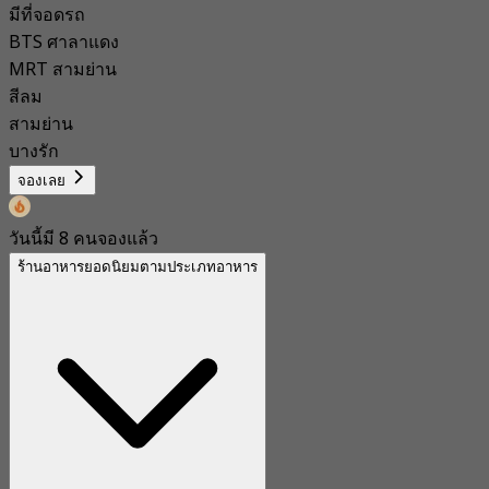
มีที่จอดรถ
BTS ศาลาแดง
MRT สามย่าน
สีลม
สามย่าน
บางรัก
จองเลย
วันนี้มี 8 คนจองแล้ว
ร้านอาหารยอดนิยมตามประเภทอาหาร