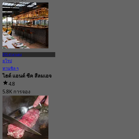
จาก
฿ 345
BTS ศาลาแดง
ยุโรป
ทานชิล ๆ
ไฮด์ แอนด์ ซีค สีลมเอจ
4.8
5.8K การจอง
จาก
฿ 647.5