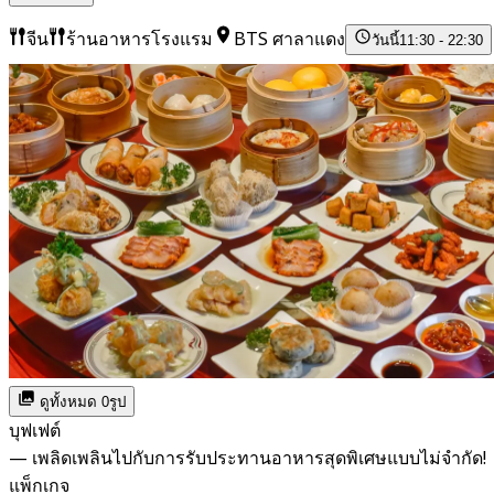
จีน
ร้านอาหารโรงแรม
BTS ศาลาแดง
วันนี้
11:30 - 22:30
ดูทั้งหมด 0รูป
บุฟเฟต์
— เพลิดเพลินไปกับการรับประทานอาหารสุดพิเศษแบบไม่จำกัด!
แพ็กเกจ