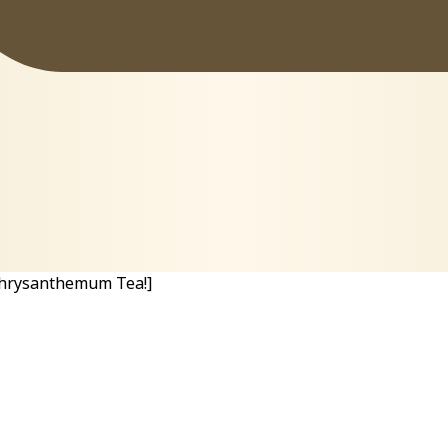
 Chrysanthemum Tea!]