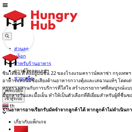
ส่วนลด
บล็อก
สำหรับร้านอาหาร
ดาวน์โหลดแอปฯ
ซิน เทียน ตี้ ตั้งอยู่บนชั้น 22 ของโรงแรมคราวน์พลาซ่า กรุง
ช่วยเหลือ
อาหารแห่งนี้มีชื่อเสียงด้านอาหารกวางตุ้งและเสฉวนแท้ๆ โดดเด
หรูหรา ผสานกับการบริการที่ใส่ใจ สร้างบรรยากาศที่สมบูรณ์
ลงทะเบียน
มื้อกลางวันและมื้อเย็น ทำให้เป็นตัวเลือกที่ดีเยี่ยมสำหรับผู้ที
เข้าสู่ระบบ
th
ร้านอาหารอาจเรียกรับมัดจำจากลูกค้าได้ หากลูกค้าไม่ดำเนินกา
เกี่ยวกับแพ็กเกจ
บุฟเฟต์