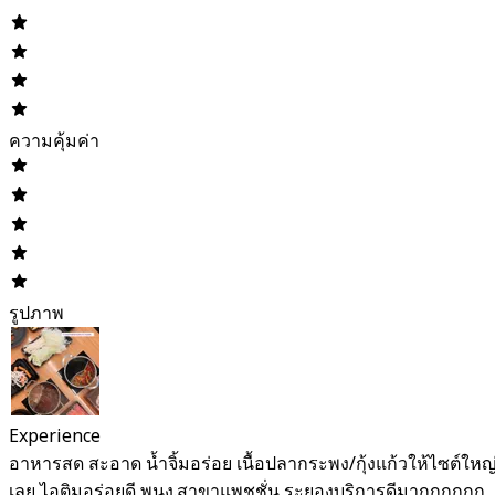
ความคุ้มค่า
รูปภาพ
Experience
อาหารสด สะอาด น้ำจิ้มอร่อย เนื้อปลากระพง/กุ้งแก้วให้ไซต์ใหญ
เลย ไอติมอร่อยดี พนง.สาขาแพชชั่น ระยองบริการดีมากกกกกก