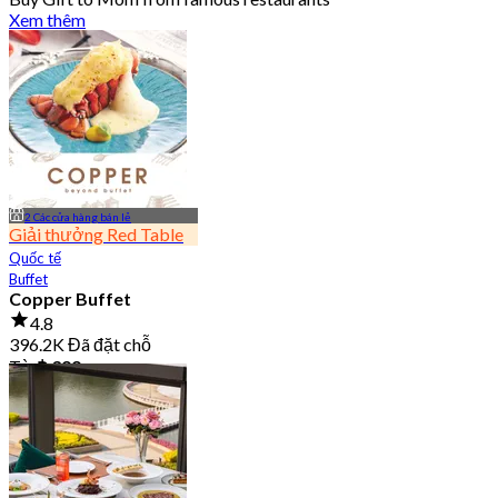
Xem thêm
2 Các cửa hàng bán lẻ
Giải thưởng Red Table
Quốc tế
Buffet
Copper Buffet
4.8
396.2K Đã đặt chỗ
Từ
฿ 399