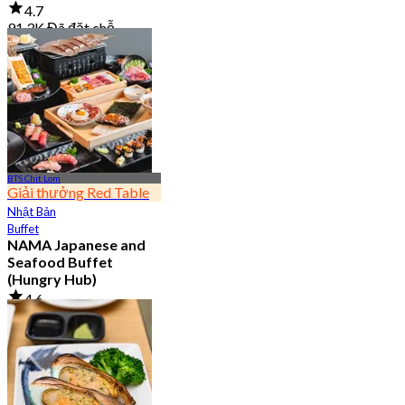
4.7
91.3K Đã đặt chỗ
Từ
฿ 999
BTS Chit Lom
Giải thưởng Red Table
Nhật Bản
Buffet
NAMA Japanese and
Seafood Buffet
(Hungry Hub)
4.6
30.1K Đã đặt chỗ
Từ
฿ 1,399.5