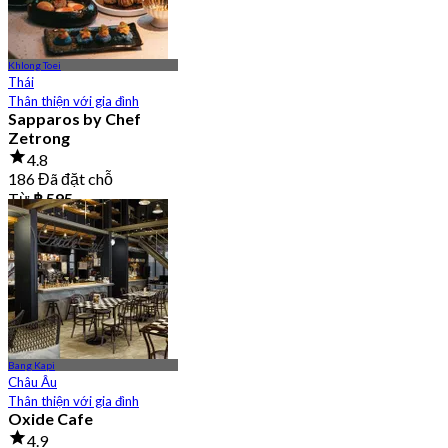
Khlong Toei
Thái
Thân thiện với gia đình
Sapparos by Chef
Zetrong
4.8
186 Đã đặt chỗ
Từ
฿ 595
Bang Kapi
Châu Âu
Thân thiện với gia đình
Oxide Cafe
4.9