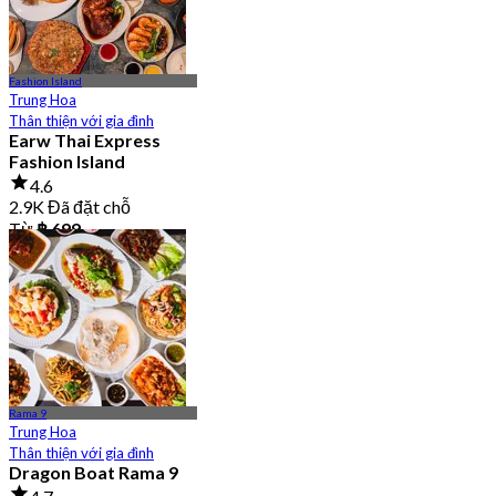
Fashion Island
Trung Hoa
Thân thiện với gia đình
Earw Thai Express
Fashion Island
4.6
2.9K Đã đặt chỗ
Từ
฿ 699
Rama 9
Trung Hoa
Thân thiện với gia đình
Dragon Boat Rama 9