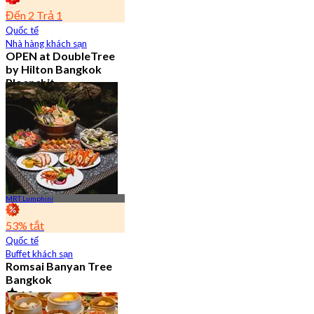
Đến 2 Trả 1
Quốc tế
Nhà hàng khách sạn
OPEN at DoubleTree
by Hilton Bangkok
Ploenchit
4.6
7.2K Đã đặt chỗ
Từ
฿ 352.5
MRT Lumphini
53% tắt
Quốc tế
Buffet khách sạn
Romsai Banyan Tree
Bangkok
4.8
19.2K Đã đặt chỗ