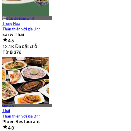
6 Các cửa hàng bán lẻ
Trung Hoa
Thân thiện với gia đình
Earw Thai
4.6
12.1K Đã đặt chỗ
Từ
฿ 376
Chatuchak
Thái
Thân thiện với gia đình
Ploen Restaurant
4.8