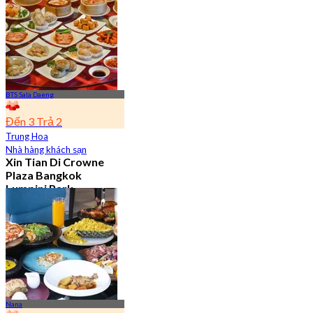
Từ
฿ 650
BTS Sala Daeng
Đến 3 Trả 2
Trung Hoa
Nhà hàng khách sạn
Xin Tian Di Crowne
Plaza Bangkok
Lumpini Park
4.5
5.4K Đã đặt chỗ
Từ
฿ 592
Nana