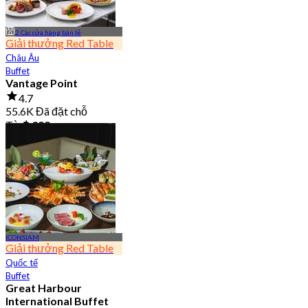
2 Các cửa hàng bán lẻ
Giải thưởng Red Table
Châu Âu
Buffet
Vantage Point
4.7
55.6K Đã đặt chỗ
Từ
฿ 399
ICONSIAM
Giải thưởng Red Table
Quốc tế
Buffet
Great Harbour
International Buffet