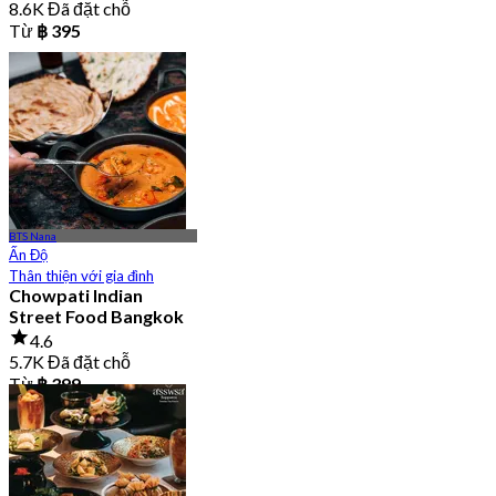
8.6K Đã đặt chỗ
Từ
฿ 395
BTS Nana
Ấn Độ
Thân thiện với gia đình
Chowpati Indian
Street Food Bangkok
4.6
5.7K Đã đặt chỗ
Từ
฿ 399