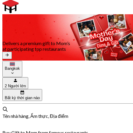
Delivers a premium gift to Mom’s
at participating top restaurants
Bangkok
2 Người lớn
Bất kỳ thời gian nào
Tên nhà hàng, Ẩm thực, Địa điểm
Buy Gift to Mom from famous restaurants