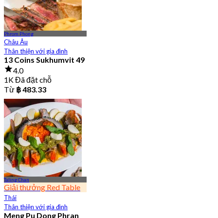
Phrom Phong
Châu Âu
Thân thiện với gia đình
13 Coins Sukhumvit 49
4.0
1K Đã đặt chỗ
Từ
฿ 483.33
Taling Chan
Giải thưởng Red Table
Thái
Thân thiện với gia đình
Meng Pu Dong Phran