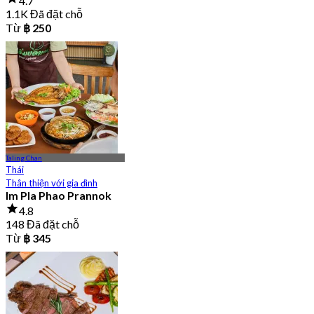
4.7
1.1K Đã đặt chỗ
Từ
฿ 250
Taling Chan
Thái
Thân thiện với gia đình
Im Pla Phao Prannok
4.8
148 Đã đặt chỗ
Từ
฿ 345