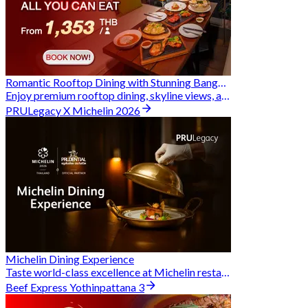
Romantic Rooftop Dining with Stunning Bangkok Views
Enjoy premium rooftop dining, skyline views, and exclusive Hungry Hub deals together
PRULegacy X Michelin 2026
Michelin Dining Experience
Taste world-class excellence at Michelin restaurants and unlock exclusive discounts when you book through Hungry Hub. A special privilege dedicated to the Prudential family.
Beef Express Yothinpattana 3