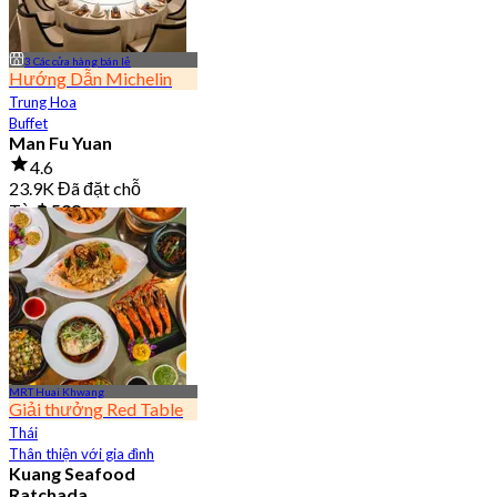
3 Các cửa hàng bán lẻ
Hướng Dẫn Michelin
Trung Hoa
Buffet
Man Fu Yuan
4.6
23.9K Đã đặt chỗ
Từ
฿ 598
MRT Huai Khwang
Giải thưởng Red Table
Thái
Thân thiện với gia đình
Kuang Seafood
Ratchada