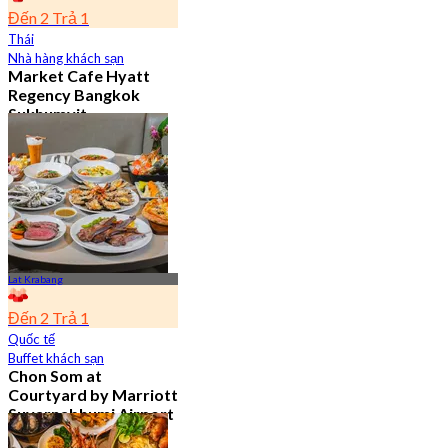
Đến 2 Trả 1
Thái
Nhà hàng khách sạn
Market Cafe Hyatt
Regency Bangkok
Sukhumvit
4.8
11.9K Đã đặt chỗ
Từ
฿ 382.5
Lat Krabang
Đến 2 Trả 1
Quốc tế
Buffet khách sạn
Chon Som at
Courtyard by Marriott
Suvarnabhumi Airport
4.8