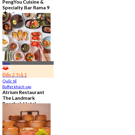
PengYou Cuisine &
Specialty Bar Rama 9
4.7
5.1K Đã đặt chỗ
Từ
฿ 294.25
Nana
Đến 2 Trả 1
Quốc tế
Buffet khách sạn
Atrium Restaurant
The Landmark
Bangkok Hotel
4.6
10.7K Đã đặt chỗ
Từ
฿ 495