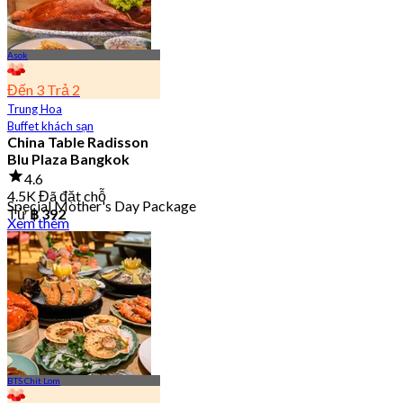
Asok
Đến 3 Trả 2
Trung Hoa
Buffet khách sạn
China Table Radisson
Blu Plaza Bangkok
4.6
4.5K Đã đặt chỗ
Special Mother's Day Package
Từ
฿ 392
Xem thêm
BTS Chit Lom