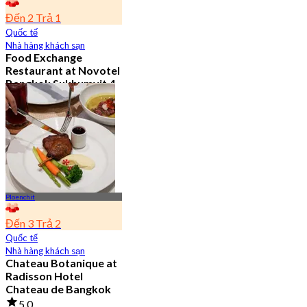
Đến 2 Trả 1
Quốc tế
Nhà hàng khách sạn
Food Exchange
Restaurant at Novotel
Bangkok Sukhumvit 4
4.8
2.7K Đã đặt chỗ
Từ
฿ 349.5
Ploenchit
Đến 3 Trả 2
Quốc tế
Nhà hàng khách sạn
Chateau Botanique at
Radisson Hotel
Chateau de Bangkok
5.0