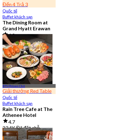
Đến 4 Trả 3
Quốc tế
Buffet khách sạn
The Dining Room at
Grand Hyatt Erawan
4.8
21.3K Đã đặt chỗ
Từ
฿ 1,087.5
BTS Phloen Chit
Giải thưởng Red Table
Quốc tế
Buffet khách sạn
Rain Tree Cafe at The
Athenee Hotel
4.7
23.4K Đã đặt chỗ
Từ
฿ 802