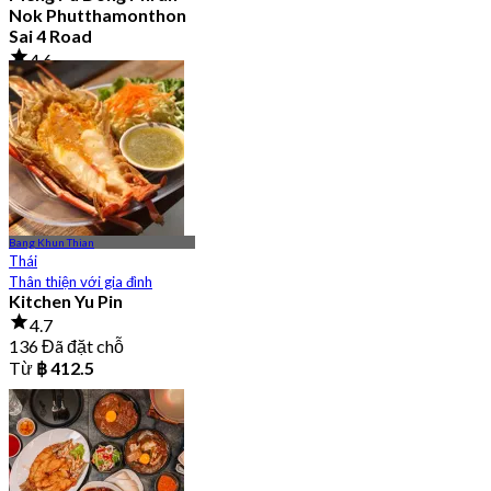
Nok Phutthamonthon
Sai 4 Road
4.6
2.9K Đã đặt chỗ
Từ
฿ 323
Bang Khun Thian
Thái
Thân thiện với gia đình
Kitchen Yu Pin
4.7
136 Đã đặt chỗ
Từ
฿ 412.5