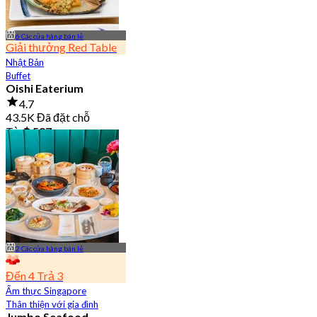
6 Các cửa hàng bán lẻ
Giải thưởng Red Table
Nhật Bản
Buffet
Oishi Eaterium
4.7
43.5K Đã đặt chỗ
Từ
฿ 587
2 Các cửa hàng bán lẻ
Đến 4 Trả 3
Ẩm thực Singapore
Thân thiện với gia đình
Jumbo Seafood