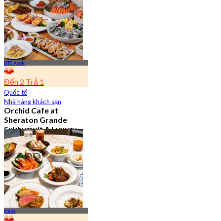
BTS Asok
Đến 2 Trả 1
Quốc tế
Nhà hàng khách sạn
Orchid Cafe at
Sheraton Grande
Sukhumvit A Luxury
Collection Hotel
4.7
15.1K Đã đặt chỗ
Từ
฿ 776
Nana