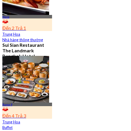
Nana
Đến 2 Trả 1
Trung Hoa
Nhà hàng thông thường
Sui Sian Restaurant
The Landmark
Bangkok Hotel
4.7
15.1K Đã đặt chỗ
Từ
฿ 808
Rama 9
Đến 4 Trả 3
Trung Hoa
Buffet