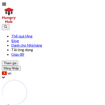
Thẻ quà tặng
Blog
Dành cho Nhà hàng
Tải ứng dụng
Giúp đỡ
Tham gia
Đăng Nhập
vn