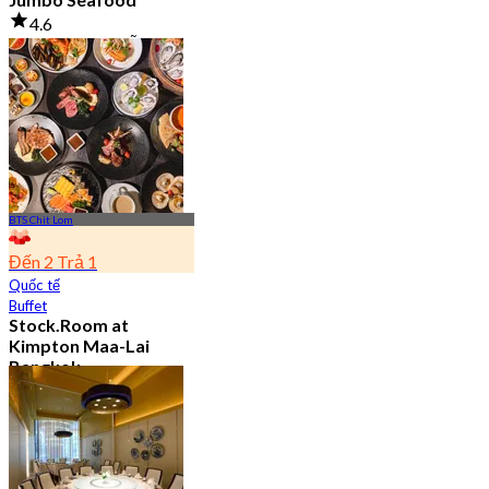
4.6
23.5K Đã đặt chỗ
Từ
฿ 525
BTS Chit Lom
Đến 2 Trả 1
Quốc tế
Buffet
Stock.Room at
Kimpton Maa-Lai
Bangkok
4.6
25.4K Đã đặt chỗ
Từ
฿ 442.5