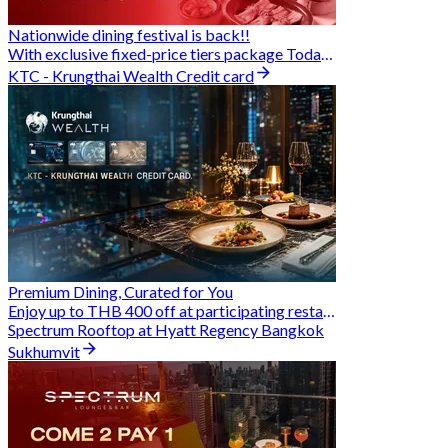
Nationwide dining festival is back!!
With exclusive fixed-price tiers package Today - 31 Aug
KTC - Krungthai Wealth Credit card
Premium Dining, Curated for You
Enjoy up to THB 400 off at participating restaurants.
Spectrum Rooftop at Hyatt Regency Bangkok
Sukhumvit