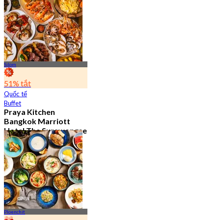
15.2K Đã đặt chỗ
Từ
฿ 595
Silom
51% tắt
Quốc tế
Buffet
Praya Kitchen
Bangkok Marriott
Hotel The Surawongse
4.7
5.7K Đã đặt chỗ
Từ
฿ 498
Ploenchit