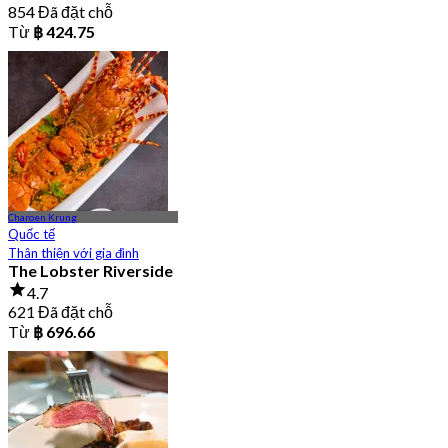
854 Đã đặt chỗ
Từ
฿ 424.75
Charoen Krung
Quốc tế
Thân thiện với gia đình
The Lobster Riverside
4.7
621 Đã đặt chỗ
Từ
฿ 696.66