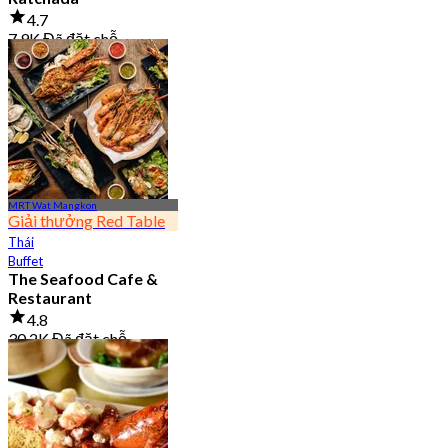
4.7
7.9K Đã đặt chỗ
Từ
฿ 950
MRT Wat Mangkon
Giải thưởng Red Table
Thái
Buffet
The Seafood Cafe &
Restaurant
4.8
30.2K Đã đặt chỗ
Từ
฿ 645