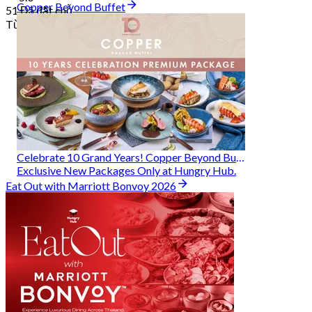
Copper Beyond Buffet
51 Đã đặt chỗ
Từ
฿ 314
Celebrate 10 Grand Years! Copper Beyond Buffet
Exclusive New Packages Only at Hungry Hub.
Eat Out with Marriott Bonvoy 2026